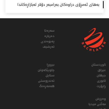
بەهای ئەمڕۆی دراوەكان بەرامبەر دۆلار لەبازاڕەكاندا
سەرەتا
دەربارە
پەیوەندی
ئەرشیف
کوردستان
بیروڕا
عيراق
چاوپێکەوتن
جیهان
ستایل
ئابوری
تەندروستی
ڕاپۆرت
هەمەڕەنگ
وەرزش
مەڵتی میدیا