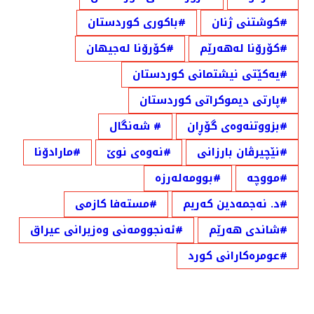
#كوشتنی ژنان
#باكوری كوردستان
#كۆرۆنا لەهەرێم
#كۆرۆنا لەجیهان
#یەكێتی نیشتمانی كوردستان
#پارتی دیموكراتی كوردستان
#بزووتنەوەی گۆڕان
# شەنگال
#نێچیرڤان بارزانی
#نەوەی نوێ
#مارادۆنا
#مووچە
#بوومەلەرزە
#د. نەجمەدین كەریم
#مستەفا كازمی
#شاندی هەرێم
#ئەنجوومەنی وەزیرانی عیراق
#عومرەکارانی کورد