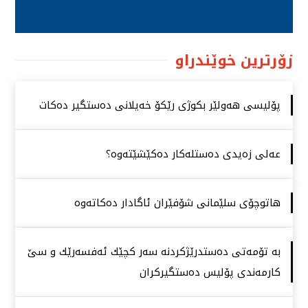
زۆرترین خوێندراو
پۆلیسی هەولێر بكوژی رێكۆ خەیلانی دەستگیر دەكات
عەلی زەیدی دەستلەكار دەكێشێتەوە؟
هاتوچۆی سلێمانی شۆفێران ئاگادار دەكاتەوە
بە تۆمەتی دەستدرێژكردنە سەر كچێك ئەفسەرێك و سێ
كارمەندی پۆلیس دەستگیركران