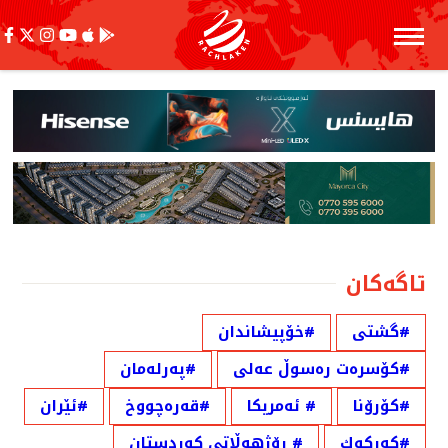
تاگەکان
#گشتی
#خۆپیشاندان
#كۆسره‌ت ره‌سوڵ عه‌لی
#په‌رله‌مان
#كۆرۆنا
# ئەمریكا
#قەرەچووخ
#ئێران
#كەركوك
# رۆژهەڵاتی كوردستان