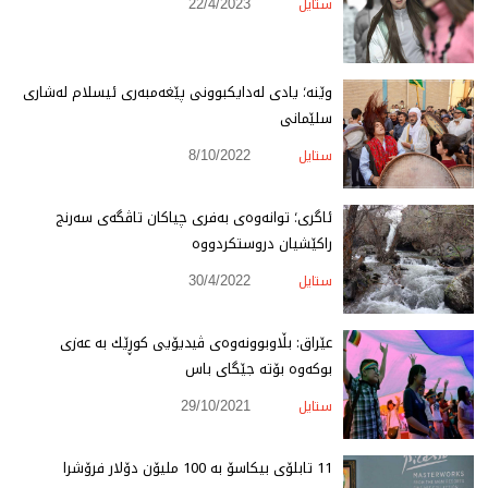
ستایل
22/4/2023
وێنە؛ یادی لەدایكبوونی پێغەمبەری ئیسلام لەشاری
سلێمانی
ستایل
8/10/2022
ئاگری؛ توانەوەی بەفری چیاكان تاڤگەی سەرنج
راكێشیان دروستكردووە
ستایل
30/4/2022
عێراق: بڵاوبوونه‌وه‌ی‌ ڤیدیۆیی كوڕێك به‌ عه‌زی
بوكه‌وه‌ بۆته‌ جێگای باس
ستایل
29/10/2021
11 تابلۆی بیكاسۆ به‌ 100 ملیۆن دۆلار فرۆشرا