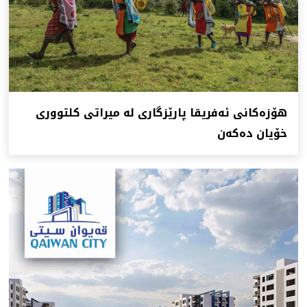
هۆزەكانی ئەفریقا پارێزگاری لە میراتی كلتووری
خۆیان دەكەن