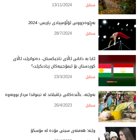
ستایل
13/11/2024
بەڕێوەچوونی ئۆڵۆمپیادی پاریس- 2024
ستایل
28/7/2024
ئایا بە دانانی ئاڵای تاجیکستان، دەتوانرێت ئاڵای
کوردستان بۆ ئیمۆجییەکان زیادبکرێت؟
ستایل
23/3/2024
بەوێنە.. باڵندەكانی چاڤیلاند لە تینواندا مردار بوونەوە
ستایل
26/4/2023
وێنە؛ هەفتەی سیتی مۆدە لە مۆسکۆ