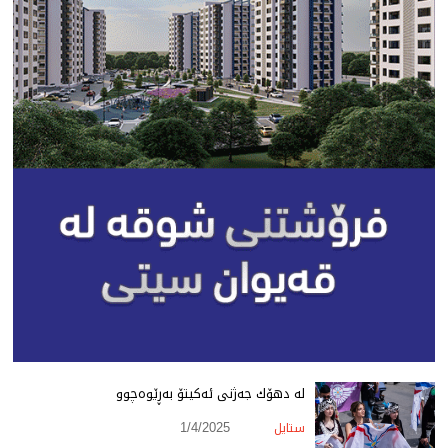
لە دهۆك جەژنی ئەكیتۆ بەڕێوەچوو
ستایل
1/4/2025