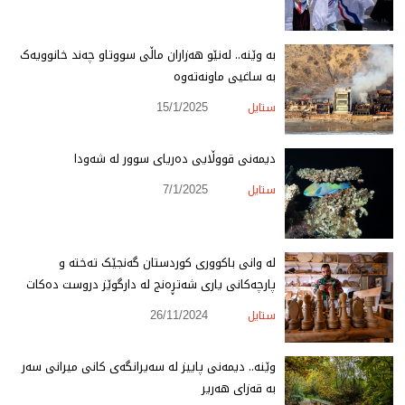
بە وێنە.. لەنێو هەزاران ماڵی سووتاو چەند خانوویەک
بە ساغیی ماونەتەوە
ستایل
15/1/2025
دیمەنی قووڵایی دەریای سوور لە شەودا
ستایل
7/1/2025
لە وانی باکووری کوردستان گەنجێک تەختە و
پارچەکانی یاری شەتڕەنج لە دارگوێز دروست دەکات
ستایل
26/11/2024
وێنە.. دیمەنی پاییز لە سەیرانگەی کانی میرانی سەر
بە قەزای هەریر