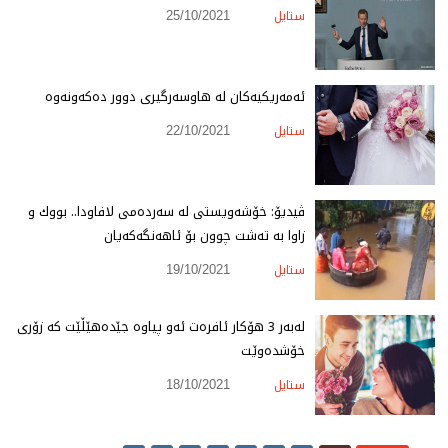
ستایل
25/10/2021
ئه‌مه‌ریكیه‌كان له‌ هاوسه‌رگیری دوور ده‌كه‌ونه‌وه‌
ستایل
22/10/2021
ڤیدیۆ: خۆشه‌ویستی له‌ سه‌رده‌می لافاودا.. بووك و
زاوا به‌ ته‌شت چوون بۆ ئاهه‌نگه‌كه‌یان
ستایل
19/10/2021
له‌به‌ر 3 هۆكار ئافره‌ت ئه‌و پیاوه‌ جێده‌هێڵێت كه‌ زۆری
خۆشده‌وێت
ستایل
18/10/2021