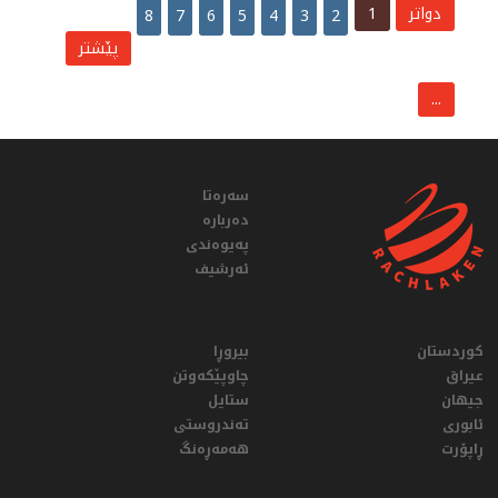
دواتر
1
8
7
6
5
4
3
2
پێشتر
...
سەرەتا
دەربارە
پەیوەندی
ئەرشیف
کوردستان
بیروڕا
عيراق
چاوپێکەوتن
جیهان
ستایل
ئابوری
تەندروستی
ڕاپۆرت
هەمەڕەنگ