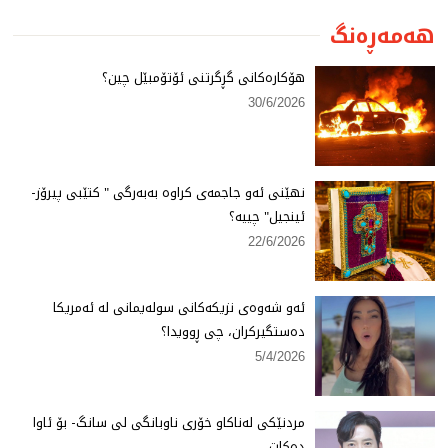
هەمەڕەنگ
هۆكارەكانی گڕگرتنی ئۆتۆمبێل چین؟
30/6/2026
نهێنی ئەو جاجمەی كراوە بەبەرگی " كتێبی پیرۆز-
ئینجیل" چییە؟
22/6/2026
ئەو شەوەی نزیكەكانی سولەیمانی لە ئەمریكا
دەستگیركران، چی ڕوویدا؟
5/4/2026
مردنێكی لەناكاو خۆری ناوبانگی لی سانگ- بۆ ئاوا
دەكات