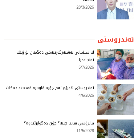
28/3/2026
تەندروستی
لە سلێمانی نەشتەرگەرییەكی دەگمەن بۆ ژنێك
ئەنجامدرا
5/7/2026
تەندروستی هەرێم ئەم جۆرە قاوەیە قەدەغە دەكات
4/6/2026
ڤایرۆسی هانتا چییە؟ چۆن دەگوازرێتەوە؟
11/5/2026