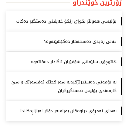
زۆرترین خوێندراو
پۆلیسی هەولێر بكوژی رێكۆ خەیلانی دەستگیر دەكات
عەلی زەیدی دەستلەكار دەكێشێتەوە؟
هاتوچۆی سلێمانی شۆفێران ئاگادار دەكاتەوە
بە تۆمەتی دەستدرێژكردنە سەر كچێك ئەفسەرێك و سێ
كارمەندی پۆلیس دەستگیركران
بەهای ئەمڕۆی دراوەكان بەرامبەر دۆلار لەبازاڕەكاندا