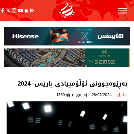
بەڕێوەچوونی ئۆڵۆمپیادی پاریس- 2024
ستایل
28/07/2024
ژمارەی بینراو 1360