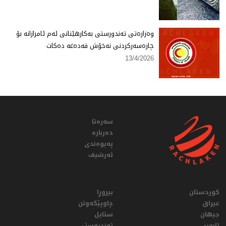
وەزارەتی تەندورستی بەكارهێنانی ئەم ئامرازانە بۆ
چارەسەركردنی نەخۆش قەدەغە دەكات
13/4/2026
سەرەتا
دەربارە
پەیوەندی
ئەرشیف
کوردستان
بیروڕا
عيراق
چاوپێکەوتن
جیهان
ستایل
ئابوری
تەندروستی