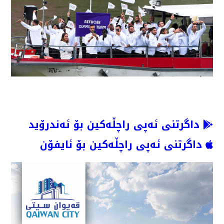
داگرتنی ئەپی راچڵەکین بۆ ئەندرۆید
داگرتنی ئەپی راچڵەکین بۆ ئایفۆن