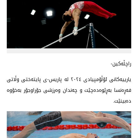
راچڵەکین-
یارییەکانی ئۆڵۆمپیادی ٢٠٢٤ لە پاریس-ی پایتەختی وڵاتی
فەڕەنسا بەڕێوەدەچێت و چەندان وەرزشی جۆراوجۆر بەخۆوە
دەبینێت.