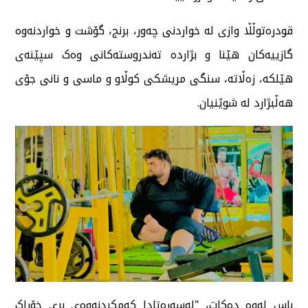
قودرەتوڵڵا وازی لە خواردنی چەور، برنج، گۆشت و خواردنەوە
گازییەکان هێنا و بژاردە تەندروستەکانی وەک سپێنەی
هێلکە، زەڵاتە، سنگی مریشکی کوڵاو و ماسی و نانی جۆی
هەڵبژارد لە شوێنیان.
باس لەوە دەکات، "لەسەرەتادا کەمکردنەوەی بڕی خۆراک