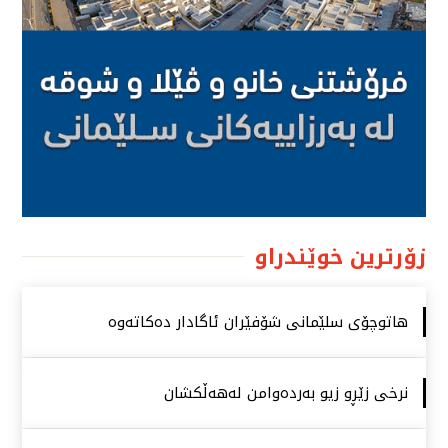
زۆرترین خوێندراو
هاتوچۆی سلێمانی شۆفێران ئاگادار دەكاتەوە
نرخی زێڕو زیو بەردەوامن لەهەڵكشان