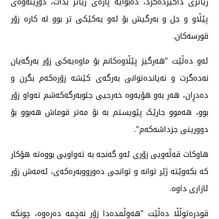
زیاتری داگیردەکرد، دەبوایە پارەی زیاتر بدات، دۆزینەوەی
پێڵاو و جل و بەرگیش بۆ ئەو یەکێکی تر بوو لە کارە زۆر
قورسەکان.
ئەو دەڵێت "هەرگیز پێڵاوەکانم بۆ ماوەیەکی زۆر بەرگەیان
نەدەگرت و نەیاندەتوانی بەرگەی کێشە زۆرەکەم بگرن و
دەدڕان، هەر بەو هۆیەوە خەرجیی جلوبەرگەکەشم تەواو زۆر
بوو، هەموو جارێک پێویستم بە نۆ مەتر قوماش هەبوو بۆ
دوورینی جزداشەکەم".
هاوکات قەڵەویی زۆری ئەو گەنجە بە تەواویی بووەتە هۆکار
کە بکەوێتە ژێر توانە و توانجی دەورووبەرەکەی، ئەمەش زۆر
ئازاری داوە.
قودرەتوڵڵا دەڵێت "هەوڵمدەدا زۆر نەچمە دەرەوە، چونکە