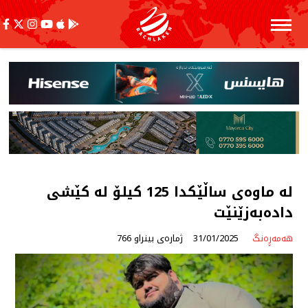
لە ماوەی ساڵێکدا 125 کیلۆ لە کێشی
دادەبەزێنێت
هەمەڕەنگ
31/01/2025
ژمارەی بینراو 766