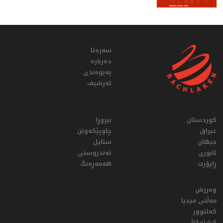
سەرەتا
دەربارە
پەیوەندی
ئەرشیف
کوردستان
بیروڕا
عيراق
چاوپێکەوتن
جیهان
ستایل
ئابوری
تەندروستی
ڕاپۆرت
هەمەڕەنگ
وەرزش
مەڵتی میدیا
کەلتوور
کشتوکاڵ