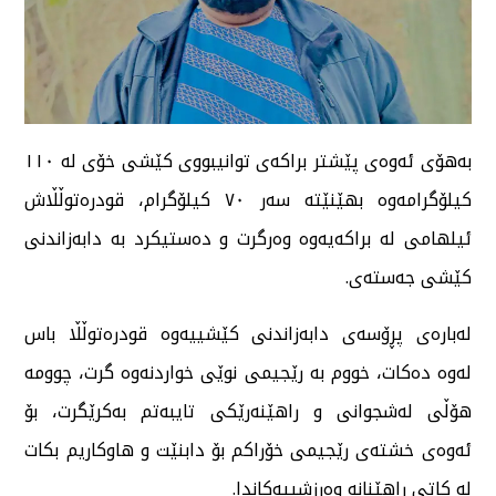
بەهۆی ئەوەی پێشتر براکەی توانیبووی کێشی خۆی لە ١١٠
کیلۆگرامەوە بهێنێتە سەر ٧٠ کیلۆگرام، قودرەتوڵڵاش
ئیلهامی لە براکەیەوە وەرگرت و دەستیکرد بە دابەزاندنی
کێشی جەستەی.
لەبارەی پڕۆسەی دابەزاندنی کێشییەوە قودرەتوڵڵا باس
لەوە دەکات، خووم بە رێجیمی نوێی خواردنەوە گرت، چوومە
هۆڵی لەشجوانی و راهێنەرێکی تایبەتم بەکرێگرت، بۆ
ئەوەی خشتەی رێجیمی خۆراکم بۆ دابنێت و هاوکاریم بکات
لە کاتی راهێنانە وەرزشییەکاندا.