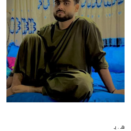
هـ . یـ