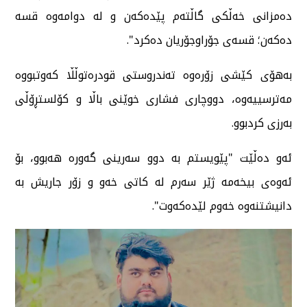
دەمزانی خەڵکی گاڵتەم پێدەکەن و لە دوامەوە قسە
دەکەن؛ قسەی جۆراوجۆریان دەکرد".
بەهۆی کێشی زۆرەوە تەندروستی قودرەتوڵڵا کەوتبووە
مەترسییەوە، دووچاری فشاری خوێنی باڵا و کۆلستڕۆڵی
بەرزی کردبوو.
ئەو دەڵێت "پێویستم بە دوو سەرینی گەورە هەبوو، بۆ
ئەوەی بیخەمە ژێر سەرم لە کاتی خەو و زۆر جاریش بە
دانیشتنەوە خەوم لێدەکەوت".