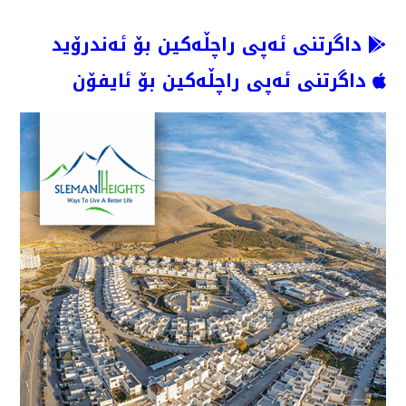
داگرتنی ئەپی راچڵەکین بۆ ئەندرۆید
داگرتنی ئەپی راچڵەکین بۆ ئایفۆن