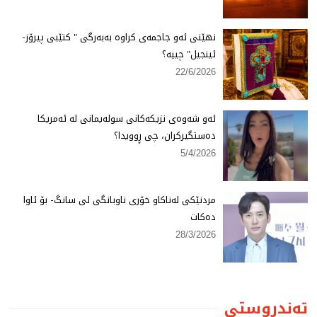
نهێنی ئەو جاجمەی كراوە بەبەرگی " كتێبی پیرۆز-
ئینجیل" چییە؟
22/6/2026
ئەو شەوەی نزیكەكانی سولەیمانی لە ئەمریكا
دەستگیركران، چی ڕوویدا؟
5/4/2026
مردنێكی لەناكاو خۆری ناوبانگی لی سانگ- بۆ ئاوا
دەكات
28/3/2026
تەندروستی