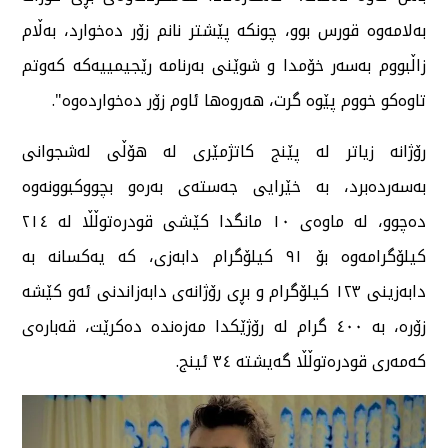
بەلامەوە قورس بوو، چونکە پێشتر نانم زۆر دەخوارد، بەڵام
زاڵبووم بەسەر خۆمدا و شوێنی بەرنامە رێجیمییەکە کەوتم
تاوەکو خووم پێوە گرت، هەروەها ئاوم زۆر دەخواردەوە".
رۆژانە زیاتر لە پێنج کاتژمێری لە هۆڵی لەشجوانی
بەسەردەبرد، بە خێرایی جەستەی بەرەو بچووکبوونەوە
دەچوو، لە ماوەی ١٠ مانگدا کێشی قودرەتوڵڵا لە ٢١٤
کیلۆگرامەوە بۆ ٩١ کیلۆگرام دابەزی، کە یەکسانە بە
دابەزینی ١٢٣ کیلۆگرام و بڕی رۆژانەی دابەزاندنی ئەو کێشە
زۆرە، بە ٤٠٠ گرام لە رۆژێکدا مەزەندە دەکرێت، قەبارەی
کەمەری قودرەتوڵڵا گەیشتە ٣٤ ئینج.