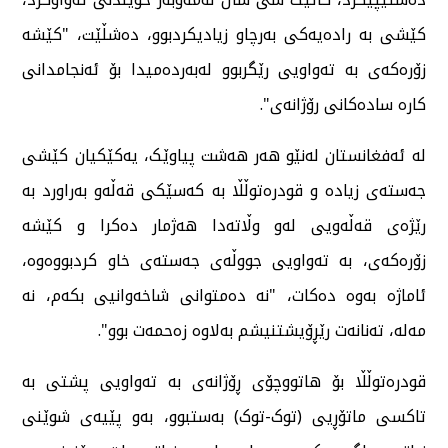
کێشی بە رادەیەکی بەرچاو زیادیکردبوو، دەشڵێت، "کێشە
زۆرەکەی بە تەواویی رێگربوو لەبەردەمیدا بۆ ئەنجامدانی
کارە سادەکانی رۆژانەی".
لە ئەفغانستان لەنێو هەر هەشت پیاوێک، یەکێکیان کێشی
جەستەی زیادە و قودرەتوڵڵا بە کەسێکی قەڵەو بەراورد بە
رێژەی قەڵەویی لەو وڵاتەدا هەژمار دەکرا و کێشە
زۆرەکەی، بە تەواویی جووڵەی جەستەی خاو کردبووەوە،
ئاماژە بەوە دەکات، "نە دەمتوانی شاخەوانیی بکەم، نە
مەلە، تەنانەت رێڕۆیشتنیشم بەلاوە زەحمەت بوو".
قودرەتوڵڵا بۆ هاتووچۆی ڕۆژانەی بە تەواویی پشتی بە
تاکسی ماتۆڕیی (توک-توک) بەستبوو، بەو پێیەی شوێنی