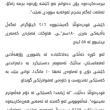
بیرمدەکردەوە چۆن دەتوانم بەو کێشە زۆرەوە بچمە زانکۆ،
تەنانەت ئەگەر بشچم لەوانەیە سوودی نەبێت".
کێشی قودرەتوڵڵا گەیشتبووە ٢١٦ کیلۆگرام، لەگەڵ
باڵایەکی بەرزی ١٨٠سم"ـی، هاوکات قەبارەی کەمەری
بریتیبوو لە ٥٨ ئینج.
ئەو کوڕە خەڵکی جەلالئابادە لە باشووری رۆژهەڵاتی
ئەفغانستان، ساڵێک لەمەوبەر دەستیکرد بە دابەزاندنی
کێشی خۆی و لەماوەی تەنها ١٠ مانگدا، توانی ببێت بە
کەسێکی تەندروست و خاوەنی لەشولارێکی گونجاو.
قودرەتوڵڵا دەڵێت، "لە ژیانمدا کەسێکی لە خۆم قەڵەوترم
نەبینیوە"، قەڵەوبوونی ئەو گەنجە لە تەمەنی هەرزەکارییەوە
دەستیپێکرد، کاتێک سێ ساڵ لەمەوبەر خوێندنی تەواوکرد،