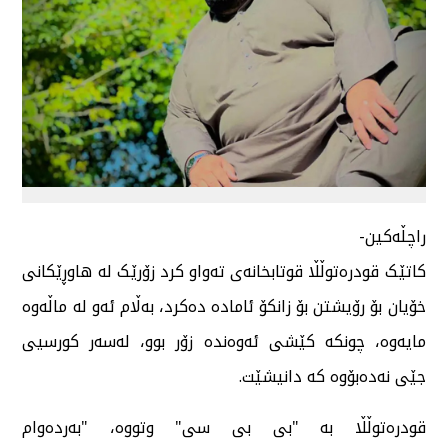
راچڵەکین-
کاتێک قودرەتوڵڵا قوتابخانەی تەواو کرد زۆرێک لە هاوڕێکانی
خۆیان بۆ رۆیشتن بۆ زانکۆ ئامادە دەکرد، بەڵام ئەو لە ماڵەوە
مایەوە، چونکە کێشی ئەوەندە زۆر بوو، لەسەر کورسیی
جێی نەدەبۆوە کە دانیشێت.
قودرەتوڵڵا بە "بی بی سی" وتووە، "بەردەوام