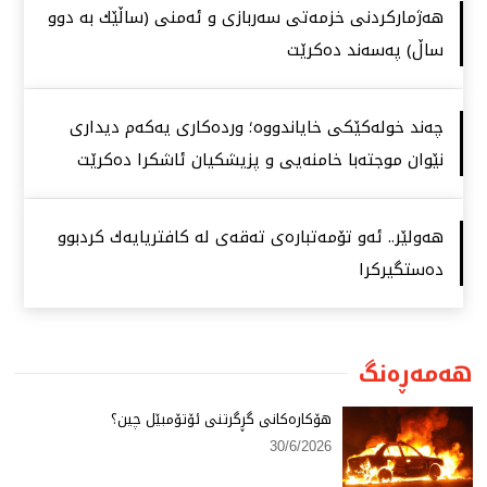
هەژماركردنی خزمەتی سەربازی و ئەمنی (ساڵێك بە دوو
ساڵ) پەسەند دەكرێت
چەند خولەكێكی خایاندووە؛ وردەكاری یەكەم دیداری
نێوان موجتەبا خامنەیی و پزیشكیان ئاشكرا دەكرێت
هەولێر.. ئەو تۆمەتبارەی تەقەی لە كافتریایەك كردبوو
دەستگیركرا
هەمەڕەنگ
هۆكارەكانی گڕگرتنی ئۆتۆمبێل چین؟
30/6/2026