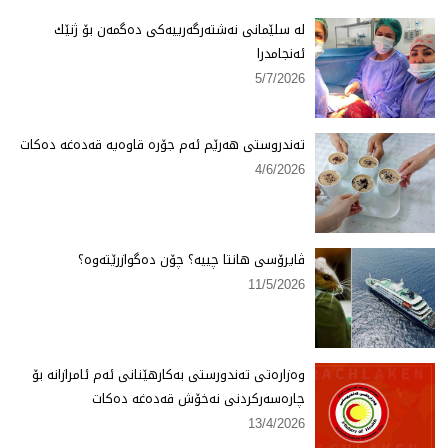
لە سلێمانی نەشتەرگەرییەكی دەگمەن بۆ ژنێك
ئەنجامدرا
5/7/2026
تەندروستی هەرێم ئەم جۆرە قاوەیە قەدەغە دەكات
4/6/2026
ڤایرۆسی هانتا چییە؟ چۆن دەگوازرێتەوە؟
11/5/2026
وەزارەتی تەندورستی بەكارهێنانی ئەم ئامرازانە بۆ
چارەسەركردنی نەخۆش قەدەغە دەكات
13/4/2026