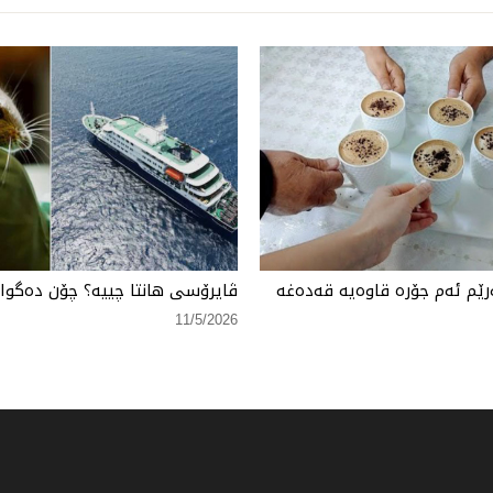
ێم ئەم جۆرە قاوەیە قەدەغە
ڤایرۆسی هانتا چییە؟ چۆن دەگواز
11/5/2026