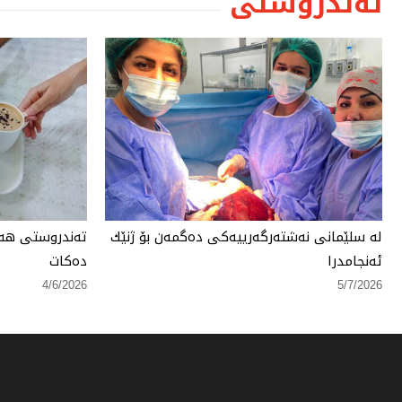
تەندروستی
لە سلێمانی نەشتەرگەرییەكی دەگمەن بۆ ژنێك
تەندروستی هەر
ئەنجامدرا
دەكات
4/6/2026
5/7/2026