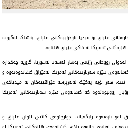
ەکانی عێراق بۆ میدیا ناوخۆییەکانی عێراق، بەشێک لەگروپه‌
 هێزەکانی ئەمریکا لە خاکی عێراق هێناوە.
دوای رووخانی رژێمی بەشار ئەسەد لەسوریا، گروپه‌ چه‌كداره‌
کشانەوەی هێزە سەربازییەکانی ئەمریکا لەعێراق کشاندوه‌تەوە و
دا نییە، هەر بۆیە یەکێک لەبەرپرسە عێراقییەکان بە میدیاکەی
ۆیان روونبوه‌تەوە کە کشانەوەی هێزە سەبازییەکانی ئەمریکا
ەو بارەیەوە رایگەیاند، چوارچێوەی کاتیی نێوان عێراق‌ و
ردەوامن لەبارەی مانەوە یاخود کشانەوەی هێزەکانی ئەمریکا لە