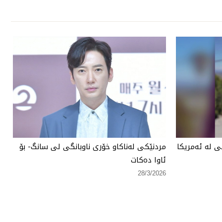
 لە ئەمریكا
مردنێكی لەناكاو خۆری ناوبانگی لی سانگ- بۆ
ئاوا دەكات
28/3/2026