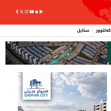
کەلتوور
ستایل