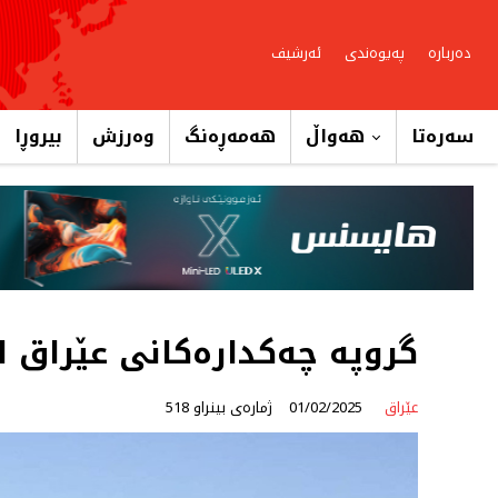
دەربارە
پەیوەندی
ئەرشیف
سەرەتا
هەواڵ
هەمەڕەنگ
وەرزش
بیروڕا
گروپه‌ چه‌كداره‌كانى عێراق 
عێراق
01/02/2025
ژمارەی بینراو 518