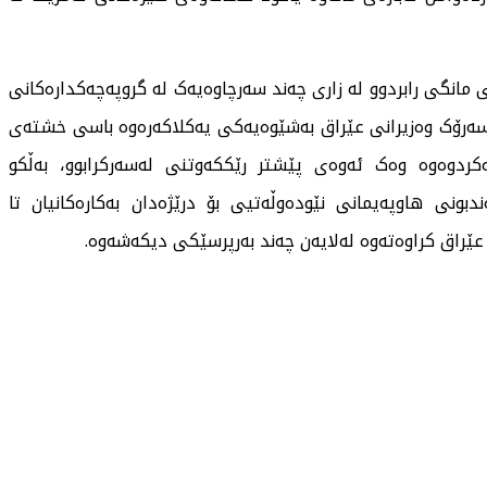
 لەو بارەیەشەوە ئاژانسی هەواڵی رۆیتەرز رۆژی 23ـی مانگی رابردوو لە زاری چەند سەرچاوەیەک لە گروپەچەکدارەکانی
دا سەرۆک وەزیرانی عێراق بەشێوەیەکی یەکلاکەرەوە باسی خشتەی
کردوەوە وەک ئەوەی پێشتر رێککەوتنی لەسەرکرابوو، بەڵکو
دبونی هاوپەیمانی نێودەوڵەتیی بۆ درێژەدان بەکارەکانیان تا
ێراق کراوەتەوە لەلایەن چەند بەرپرسێکی دیکەشەوە.