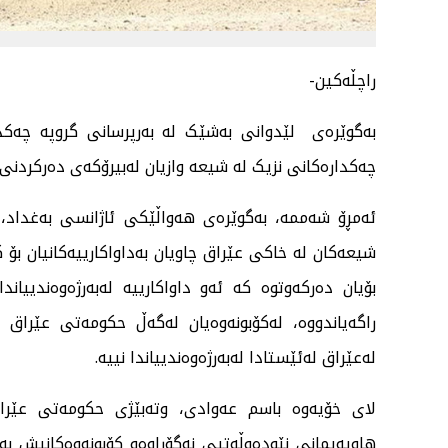
راچڵەکین-
بەگوێرەی لێدوانی بەشێک لە بەرپرسانی گروپە چەکدار
چه‌كداره‌كانی نزیک لە شیعە وازیان لەبیرۆکەی دەرکردنی
ئەمڕۆ شەممە، بەگوێرەی هەواڵێکی ئاژانسی بەغداد، لە
شیعەکان لە خاکی عێراق چاویان بەداواکارییەکانیان بۆ 
بۆیان دەرکەوتوە کە ئەو داواکارییە لەبەرژەوەندییان
راگەیاندووە، لەکۆبونەوەیان لەگەڵ حکومەتی عێراق ب
لەعێراق لەئێستادا لەبەرژەوەندییاندا نییە.
لای خۆیەوە باسم عەوادی، وتەبێژی حکومەتی عێراق ل
هاوپەیمانی نێودەوڵەتیی نەگۆڕاوەو کۆبونەوەکانیش بە