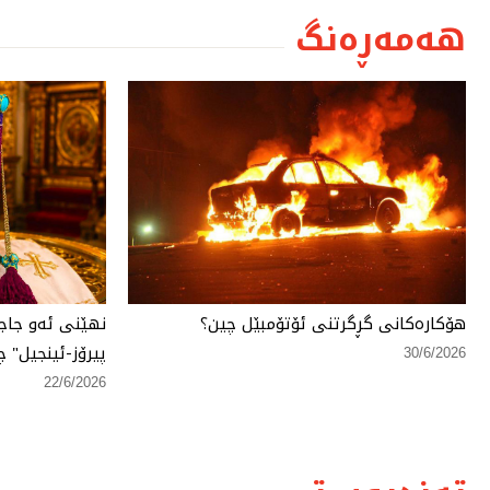
هەمەڕەنگ
هۆكارەكانی گڕگرتنی ئۆتۆمبێل چین؟
نهێنی ئەو جاج
پیرۆز-ئینجیل" چ
30/6/2026
22/6/2026