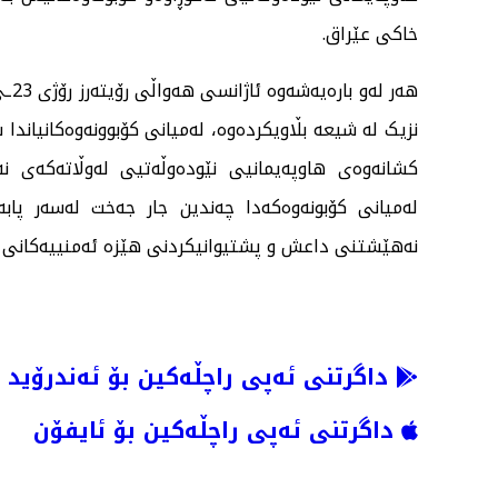
خاکی عێراق.
هەر
نزیک لە شیعە بڵاویکردەوە، لەمیانی کۆبوونەوەکانیان
کشانەوەی هاوپەیمانیی نێودەوڵەتیی لەوڵاتەکەی نە
لەمیانی کۆبونەوەکەدا چەندین جار جەخت لەسەر پابەن
نەهێشتنی داعش‌ و پشتیوانیکردنی هێزە ئەمنییەکانی ع
داگرتنی ئەپی راچڵەکین بۆ ئەندرۆید
داگرتنی ئەپی راچڵەکین بۆ ئایفۆن