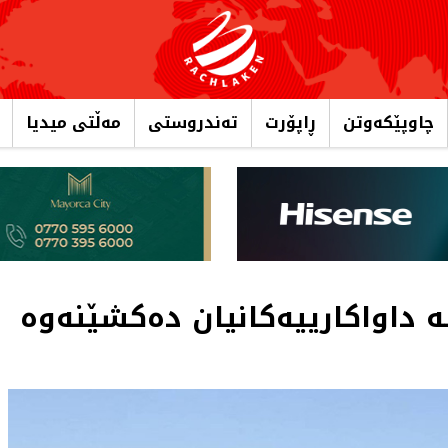
چاوپێکەوتن
ڕاپۆرت
تەندروستی
مەڵتی میدیا
لە داواکارییەکانیان دەکشێنەوە