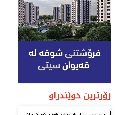
زۆرترین خوێندراو
نرخی زێڕ و زیو لە بازاڕەكانی هەرێم گۆڕانكارییان