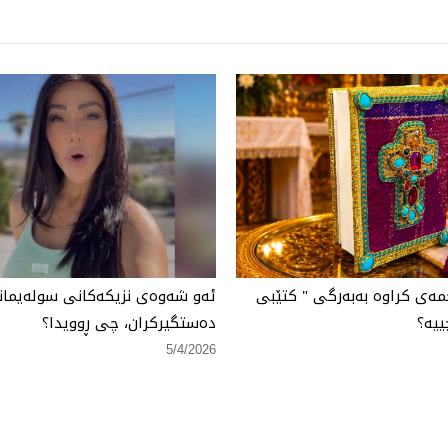
مەی كراوە بەبەرگی " كتێبی
ئەو شەوەی نزیكەكانی سولەیمانی
ییە؟
دەستگیركران، چی ڕوویدا؟
5/4/2026