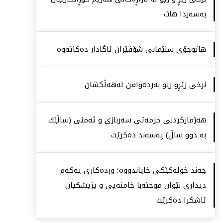
بەسەردا هات
هاتوچۆی سلێمانی شۆفێران ئاگادار دەكاتەوە
نرخی زێڕو زیو بەردەوامن لەهەڵكشان
هەژماركردنی خزمەتی سەربازی و ئەمنی (ساڵێك
بە دوو ساڵ) پەسەند دەكرێت
چەند خولەكێكی خایاندووە؛ وردەكاری یەكەم
دیداری نێوان موجتەبا خامنەیی و پزیشكیان
ئاشكرا دەكرێت