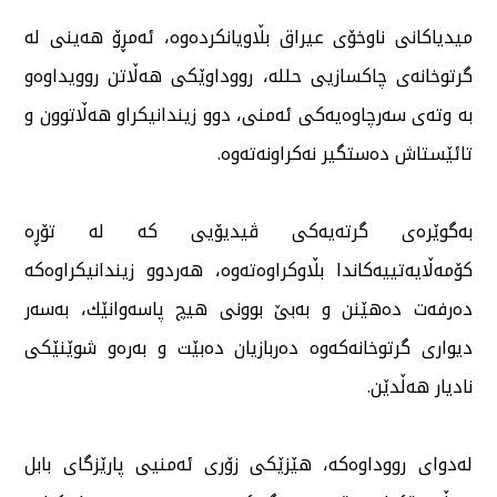
میدیاكانی ناوخۆی عیراق بڵاویانكردەوە، ئەمڕۆ هەینی لە
گرتوخانەی چاكسازیی حللە، رووداوێكی هەڵاتن روویداوەو
بە وتەی سەرچاوەیەكی ئەمنی، دوو زیندانیكراو هەڵاتوون و
تائێستاش دەستگیر نەكراونەتەوە.
بەگوێرەی گرتەیەكی ڤیدیۆیی كە لە تۆڕە
كۆمەڵایەتییەكاندا بڵاوكراوەتەوە، هەردوو زیندانیكراوەكە
دەرفەت دەهێنن و بەبێ بوونی هیچ پاسەوانێك، بەسەر
دیواری گرتوخانەكەوە دەربازیان دەبێت و بەرەو شوێنێكی
نادیار هەڵدێن.
لەدوای رووداوەكە، هێزێكی زۆری ئەمنیی پارێزگای بابل