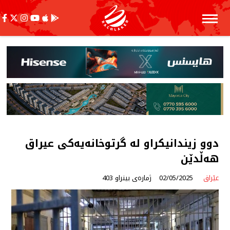
دوو زیندانیكراو لە گرتوخانەیەكی عیراق
هەڵدێن
عێراق
02/05/2025
ژمارەی بینراو 403