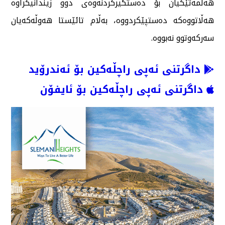
هەڵمەتێكیان بۆ دەستگیركردنەوەی دوو زیندانیكراوە
هەڵاتووەكە دەستپێكردووە، بەڵام تائێستا هەوڵەكەیان
سەركەوتوو نەبووە.
داگرتنی ئەپی راچڵەکین بۆ ئەندرۆید
داگرتنی ئەپی راچڵەکین بۆ ئایفۆن