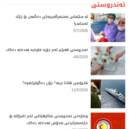
تەندروستی
لە سلێمانی نەشتەرگەرییەكی دەگمەن بۆ ژنێك
ئەنجامدرا
5/7/2026
تەندروستی هەرێم ئەم جۆرە قاوەیە قەدەغە دەكات
4/6/2026
ڤایرۆسی هانتا چییە؟ چۆن دەگوازرێتەوە؟
11/5/2026
وەزارەتی تەندورستی بەكارهێنانی ئەم ئامرازانە بۆ
چارەسەركردنی نەخۆش قەدەغە دەكات