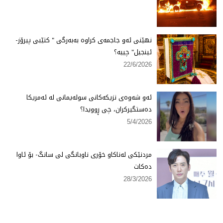
نهێنی ئەو جاجمەی كراوە بەبەرگی " كتێبی پیرۆز-
ئینجیل" چییە؟
22/6/2026
ئەو شەوەی نزیكەكانی سولەیمانی لە ئەمریكا
دەستگیركران، چی ڕوویدا؟
5/4/2026
مردنێكی لەناكاو خۆری ناوبانگی لی سانگ- بۆ ئاوا
دەكات
28/3/2026