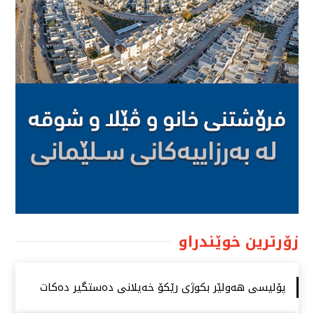
زۆرترین خوێندراو
پۆلیسی هەولێر بكوژی رێكۆ خەیلانی دەستگیر دەكات