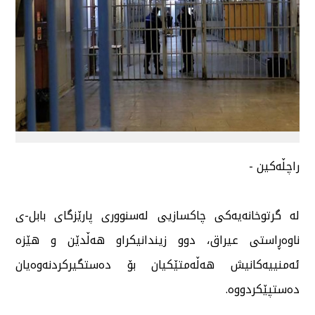
راچڵەكین -
لە گرتوخانەیەكی چاكسازیی لەسنووری پارێزگای بابل-ی
ناوەڕاستی عیراق، دوو زیندانیكراو هەڵدێن و هێزە
ئەمنییەكانیش هەڵەمتێكیان بۆ دەستگیركردنەوەیان
دەستپێكردووە.