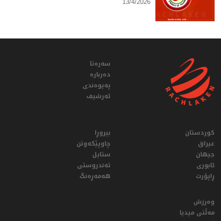
13/4/2026
سەرەتا
دەربارە
پەیوەندی
ئەرشیف
کوردستان
بیروڕا
عيراق
چاوپێکەوتن
جیهان
ستایل
ئابوری
تەندروستی
ڕاپۆرت
هەمەڕەنگ
وەرزش
مەڵتی میدیا