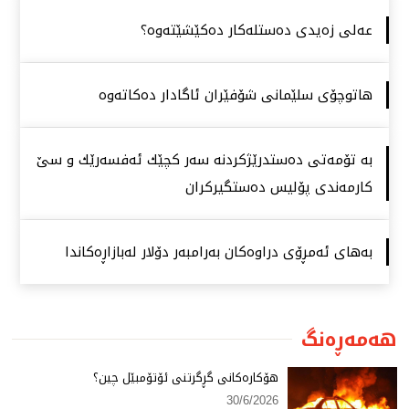
عەلی زەیدی دەستلەكار دەكێشێتەوە؟
هاتوچۆی سلێمانی شۆفێران ئاگادار دەكاتەوە
بە تۆمەتی دەستدرێژكردنە سەر كچێك ئەفسەرێك و سێ
كارمەندی پۆلیس دەستگیركران
بەهای ئەمڕۆی دراوەكان بەرامبەر دۆلار لەبازاڕەكاندا
هەمەڕەنگ
هۆكارەكانی گڕگرتنی ئۆتۆمبێل چین؟
30/6/2026