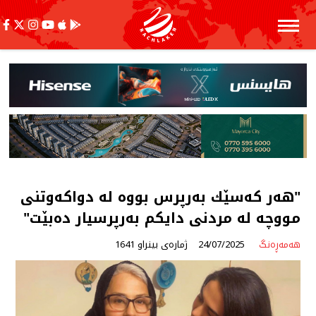
"هەر كەسێك بەرپرس بووە لە دواكەوتنی
مووچە لە مردنی دایكم بەرپرسیار دەبێت"
هەمەڕەنگ
24/07/2025
ژمارەی بینراو 1641