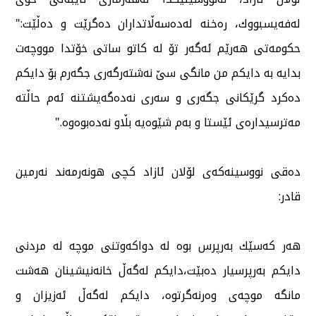
لەفەیسبووك، رەخنە لەدەسەڵاتداران دەگرێت و دەڵێت:"
حكومەتی هەرێم ئەگەر تۆ لە كاتو ساتی خۆتدا مووچەت
بدایە بە دایكم من مانگی سێ نەشتەرگەری جگەرم بۆ دایكم
دەكرد گرێكانی جگەری و سەری نەدەگەیشتنە ئەم حاڵتە
مەترسیدارەی ئێستا و بەم شێوەیە بڵاو نەدەبوەوە."
دەقی نووسینەكەی لۆلان ئازاد كچی هونەرمەند نەرمین
قادر:
هەر كەسێك بەرپرس بوە لە دواكەوتنی موچە لە مردنی
دایكم بەرپرسیار دەبێت،دایكم لەگەڵ خانەنیشینان هەشت
مانگە موچەی وەرنەگرتوە، دایكم لەگەڵ ئەزیزان و