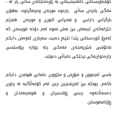
خۆشەویستانی خانەنیشینانی بە زۆرەملێكەی ساڵی پار لە ،
مانگی یانزەی ساڵی پارەوە موچەی وەرنەگرتوە، بەهۆی
بارگرانی دارایی و قەیرانی ئابوری و موچەی هەرێم
خێزانەكەی ئیمەش بێ بەش نەبوە لەم دۆخە قورسەی كە
ئەمڕۆ كوردستانی پێدا تێپەڕ دەبیت سەرباری ئەوەش دایكم
نەخۆشی شێرپەنجەی مەمكی پلە چوارە پرۆسێسی
چارەخوازیەكی نرخێكی خەیاڵی دەوێت.
باسی ئەزموون و شۆڕش و مێژووی خەباتی هونەری دایكم
ناكەم، چونكە بێ ئەرزشترین چین لەم كۆمەڵگایە لە چاوی
دەسەڵاتەوە چینی ڕۆشنبیران و هونەرمەندان و
ڕۆژنامەنوسانن.