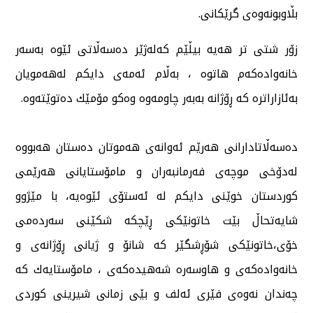
بڵاوبونەوەی گرێكانی.
زۆر شتی تر هەیە بیڵێم كەلەژێر دەسەڵاتی ئێوە بەسەر
خانەوادەكەم هاتوە ، بەڵام ئەمەی دایكم لەهەمویان
بەئازاراترە كە ڕۆژانە بەبەر چاومەوە وەكو مۆمێك دەتوێتەوە.
دەسەڵاتادارانی هەرێم ئەوانەی هەموتان دەستان هەبووە
لەدۆخی موچەی فەرمانبەران و مامۆستایانی هەرێمی
كوردستان خوێنی دایكم لە ئەستۆی ئێوەیە، با مێژوو
شایەتحاڵ بێت خاتونێكی ڕێچكە شكێنی سەردەمی
خۆی،خاتونێكی شۆڕشگێر كە شانۆ و ژیانی ڕۆژانەی و
خانەوادەكەی و هاوسەرە شەهیدەكەی ، مامۆستایەك كە
چەندان نەوەی فێری ئەلف و بێی زمانی شیرینی كوردی