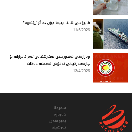
ڤایرۆسی هانتا چییە؟ چۆن دەگوازرێتەوە؟
11/5/2026
وەزارەتی تەندورستی بەكارهێنانی ئەم ئامرازانە بۆ
چارەسەركردنی نەخۆش قەدەغە دەكات
13/4/2026
سەرەتا
دەربارە
پەیوەندی
ئەرشیف