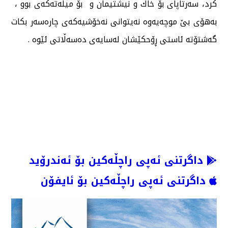
كرد، سەرتاپای بۆ خاك و نیشتیمان و بۆ میلەتەكەی بوو ،
بەهۆی بێ موچەیەوە نەیتوانی نەخۆشیەكەی چارەسەر بكات
گەشتۆتە ئاستی ڕۆحكێشان لەسایەی دەسەڵاتی ئێوە .
داگرتنی ئەپی راچڵەکین بۆ ئەندرۆید
داگرتنی ئەپی راچڵەکین بۆ ئایفۆن