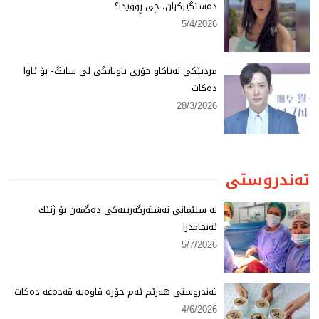
دەستگیركران، چی ڕوویدا؟
5/4/2026
مردنێكی لەناكاو خۆری ناوبانگی لی سانگ- بۆ ئاوا
دەكات
28/3/2026
تەندروستی
لە سلێمانی نەشتەرگەرییەكی دەگمەن بۆ ژنێك
ئەنجامدرا
5/7/2026
تەندروستی هەرێم ئەم جۆرە قاوەیە قەدەغە دەكات
4/6/2026