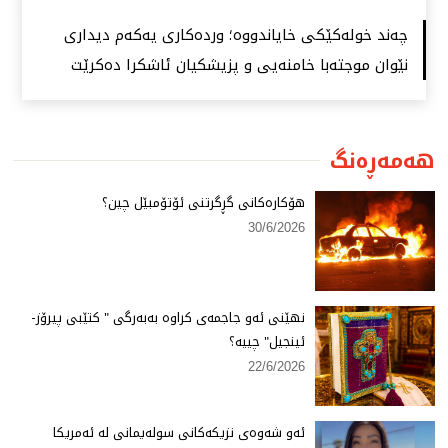
چەند خولەكێكی خایاندووە؛ وردەكاری یەكەم دیداری
نێوان موجتەبا خامنەیی و پزیشكیان ئاشكرا دەكرێت
هەمەڕەنگ
هۆكارەكانی گڕگرتنی ئۆتۆمبێل چین؟
30/6/2026
نهێنی ئەو جاجمەی كراوە بەبەرگی " كتێبی پیرۆز-
ئینجیل" چییە؟
22/6/2026
ئەو شەوەی نزیكەكانی سولەیمانی لە ئەمریكا