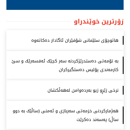
زۆرترین خوێندراو
هاتوچۆی سلێمانی شۆفێران ئاگادار دەكاتەوە
بە تۆمەتی دەستدرێژكردنە سەر كچێك ئەفسەرێك و سێ
كارمەندی پۆلیس دەستگیركران
نرخی زێڕو زیو بەردەوامن لەهەڵكشان
هەژماركردنی خزمەتی سەربازی و ئەمنی (ساڵێك بە دوو
ساڵ) پەسەند دەكرێت