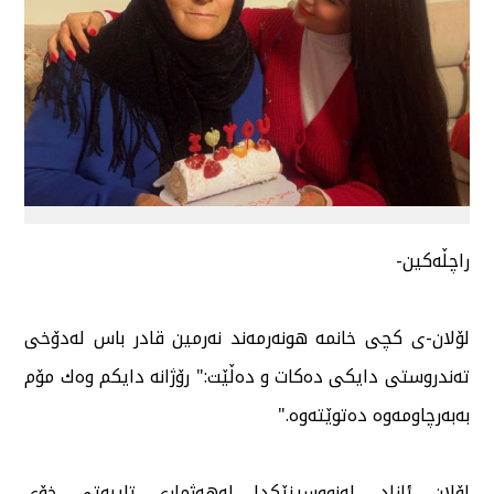
راچڵەكین-
لۆلان-ی كچی خانمە هونەرمەند نەرمین قادر باس لەدۆخی
تەندروستی دایكی دەكات و دەڵێت:" رۆژانە دایكم وەك مۆم
بەبەرچاومەوە دەتوێتەوە."
لۆلان ئازاد، لەنووسینێكدا لەهەژماری تایبەتی خۆی