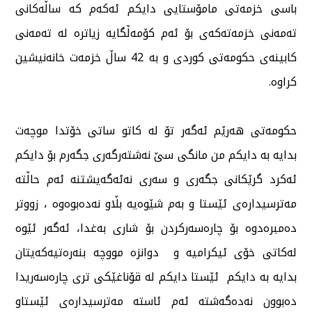
باسی خزمەتی مامۆستایی دایكم ئەكەم كە ساڵەكانی
تەمەنی خزمەتەكەی بۆ ئەم كۆمەڵگایە زیاترە لە تەمەنی
كابینەی حكومەتی كوردی و بە 42 ساڵ خزمەت خانەنیشین
كراوە.
حكومەتی هەرێم ئەگەر تۆ لە كاتو ساتی خۆتدا موچەت
بدایە بە دایكم من مانگی سێ نەشتەرگەری جگەرم بۆ دایكم
ئەكرد گرێكانی جگەری و سەری نەئەگەیشتنە ئەم حاڵتە
مەترسیدارەی ئێستا و بەم شێوەیە بڵاو نەدەبوەوە ، زووتر
دەمبرەدوە بۆ چارەسەركردن بۆ شاری بەغدا، ئەگەر ئێوە
لەكاتی خۆی ئیكرامیە و دوانزە مووچە بنەرەتیەكەیتان
بدایە بە دایكم ئێستا دایكم لە قۆناغێكی تری چارەسەریدا
دەبوون نەدەگەشتە ئەم ئاستە مەترسیدارەی ئێستاو