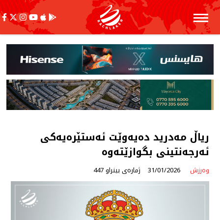
ریاڵ مەدرید دەیەوێت ئەستێرەیەکی
ئەرجەنتینی بگوازێتەوە
وەرزش
31/01/2026
ژمارەی بینراو 447