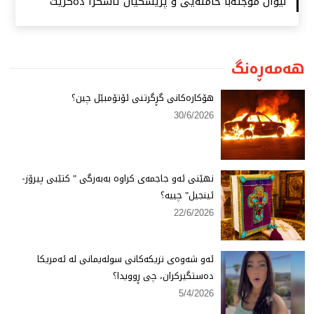
نێوان موجتەبا خامنەیی و پزیشكیان ئاشكرا دەكرێت
هەمەڕەنگ
هۆكارەكانی گڕگرتنی ئۆتۆمبێل چین؟
30/6/2026
نهێنی ئەو جاجمەی كراوە بەبەرگی " كتێبی پیرۆز-
ئینجیل" چییە؟
22/6/2026
ئەو شەوەی نزیكەكانی سولەیمانی لە ئەمریكا
دەستگیركران، چی ڕوویدا؟
5/4/2026