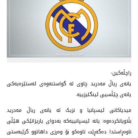
راچڵەکین-
یانەی ریاڵ مەدرید چاوی لە گواستنەوەی ئەستێرەیەکی
یانەی چێڵسیی ئینگلیزییە.
میدیاکانی ئیسپانیا و نزیک لە یانەی ریاڵ مەدرید
بڵاویانکردەوە: یانە ئیسپانییەکە بەدوای یاریزانێکی هێڵی
ناوەڕاستدا دەگەڕێت تاوەکو بۆ وەرزی داهاتوو گرێبەستی