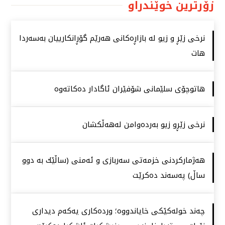
زۆرترین خوێندراو
نرخی زێڕ و زیو لە بازاڕەكانی هەرێم گۆڕانكارییان بەسەردا
هات
هاتوچۆی سلێمانی شۆفێران ئاگادار دەكاتەوە
نرخی زێڕو زیو بەردەوامن لەهەڵكشان
هەژماركردنی خزمەتی سەربازی و ئەمنی (ساڵێك بە دوو
ساڵ) پەسەند دەكرێت
چەند خولەكێكی خایاندووە؛ وردەكاری یەكەم دیداری