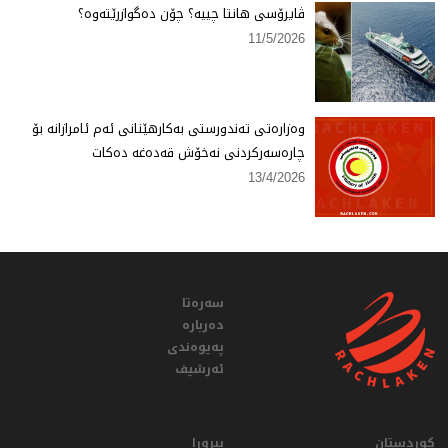
ڤایرۆسی هانتا چییە؟ چۆن دەگوازرێتەوە؟
11/5/2026
وەزارەتی تەندورستی بەكارهێنانی ئەم ئامرازانە بۆ
چارەسەركردنی نەخۆش قەدەغە دەكات
13/4/2026
سەرەتا
دەربارە
پەیوەندی
ئەرشیف
کوردستان
بیروڕا