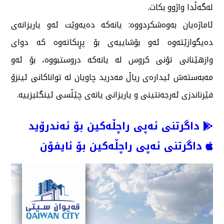
لەگەڵدا واژوو بکات.
ئاماژەیان بەوەشکردووە: یانەکە دەیەوێت ئەو یاریزانەی
دەیگوازێتەوە ئەو بۆشاییەی بۆ پڕبکاتەوە کە دوای
وازهێنانی تۆنی کروس لە یانەکە دروستبووە، بۆ ئەو
مەبەستەش ئیدارەی ریاڵ مەدرید چاویان لە تواناکانی ئینزۆ
فێرناندزی ئەرجەنتینی و یاریزانی یانەی چێڵسی ئینگلیزییە.
داگرتنی ئەپی راچڵەکین بۆ ئەندرۆید
داگرتنی ئەپی راچڵەکین بۆ ئایفۆن