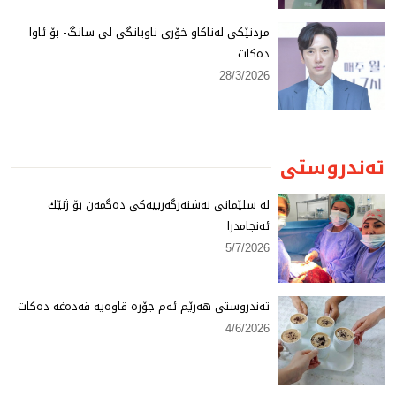
مردنێكی لەناكاو خۆری ناوبانگی لی سانگ- بۆ ئاوا
دەكات
28/3/2026
تەندروستی
لە سلێمانی نەشتەرگەرییەكی دەگمەن بۆ ژنێك
ئەنجامدرا
5/7/2026
تەندروستی هەرێم ئەم جۆرە قاوەیە قەدەغە دەكات
4/6/2026