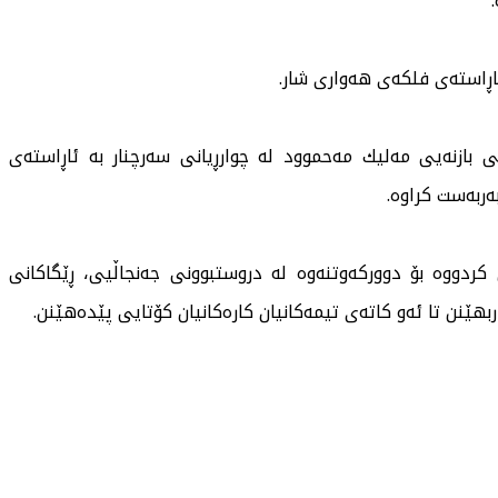
ڕاستەی فلكەی هەواری شار.
 بازنەیی مەلیك مەحموود لە چوارڕیانی سەرچنار بە ئاڕاستەی
ەربەست كراوە.
كردووە بۆ دووركەوتنەوە لە دروستبوونی جەنجاڵیی، ڕێگاكانی
هێنن تا ئەو كاتەی تیمەكانیان كارەكانیان كۆتایی پێدەهێنن.