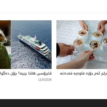
ێم ئەم جۆرە قاوەیە قەدەغە
ڤایرۆسی هانتا چییە؟ چۆن دەگواز
11/5/2026