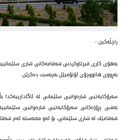
راچڵەكین -
بەڕووی هاتووچۆی ئۆتۆمبێل بەربەست دەكرێن.
بەشی پڕۆژەكانی سەرۆكایەتیی شارەوانیی سلێمانییە
شەقامێك لە شاری سلێمانی، بۆ ئەو مەبەستە ئەم شەقامانەی خوارەوە لە كاتژمێر 