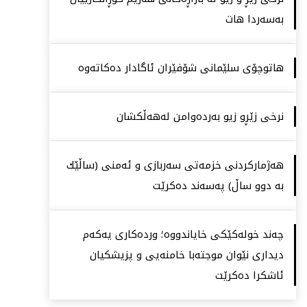
بەسەردا هات
هاتوچۆی سلێمانی شۆفێران ئاگادار دەكاتەوە
نرخی زێڕو زیو بەردەوامن لەهەڵكشان
هەژماركردنی خزمەتی سەربازی و ئەمنی (ساڵێك
بە دوو ساڵ) پەسەند دەكرێت
چەند خولەكێكی خایاندووە؛ وردەكاری یەكەم
دیداری نێوان موجتەبا خامنەیی و پزیشكیان
ئاشكرا دەكرێت