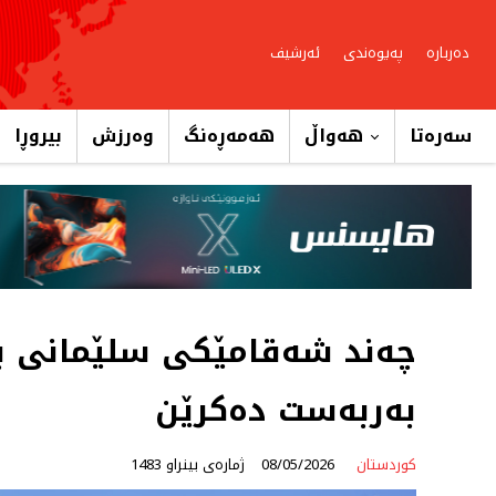
دەربارە
پەیوەندی
ئەرشیف
سەرەتا
هەواڵ
هەمەڕەنگ
وەرزش
بیروڕا
چەند شەقامێكی سلێمانی ب
بەربەست دەكرێن
کوردستان
08/05/2026
ژمارەی بینراو 1483