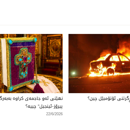
گرتنی ئۆتۆمبێل چین؟
نهێنی ئەو جاجمەی كراوە بەبەرگ
پیرۆز-ئینجیل" چییە؟
22/6/2026