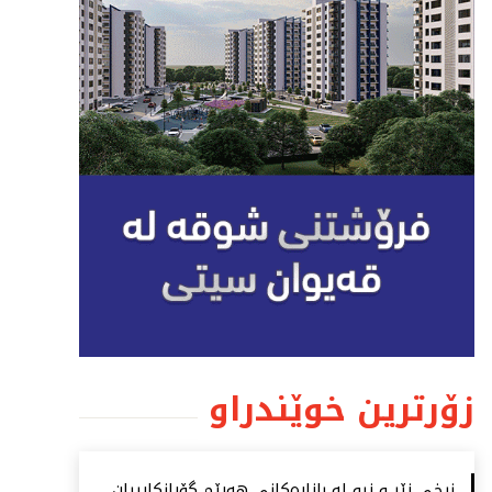
زۆرترین خوێندراو
نرخی زێڕ و زیو لە بازاڕەكانی هەرێم گۆڕانكارییان