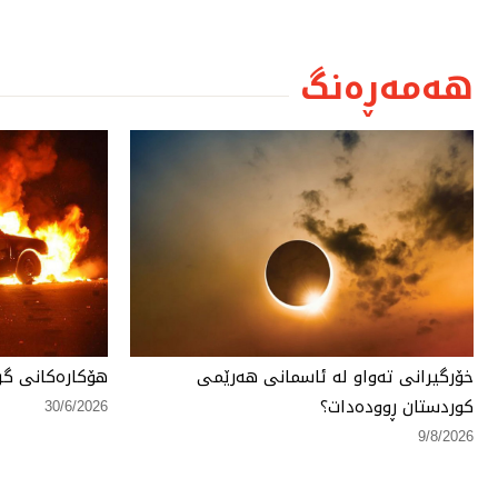
هەمەڕەنگ
خۆرگیرانی تەواو لە ئاسمانی هەرێمی
هۆكارەكانی گڕ
كوردستان ڕوودەدات؟
30/6/2026
9/8/2026