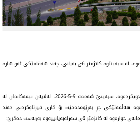
بەهۆی كاری قیرتاوكردنی شەقامەكانی شاری سلێمانییەوە، لە سبەینێوە كاتژمێر 6ی بەیانی، چەند شەقامێكی ئەو شارە
سەرۆكایەتیی شارەوانیی سلێمانی لە ئاگادارییەكدا بڵاویكردەوە، سبەینێ شەممە 9-5-2026، لەلایەن تیمەكانمان لە
وە هەڵمەتێكی چڕ بەڕێوەدەچێت بۆ كاری قیرتاوكردنی چەند
6ی سەرلەبەیانییەوە بەربەست دەكرێ: