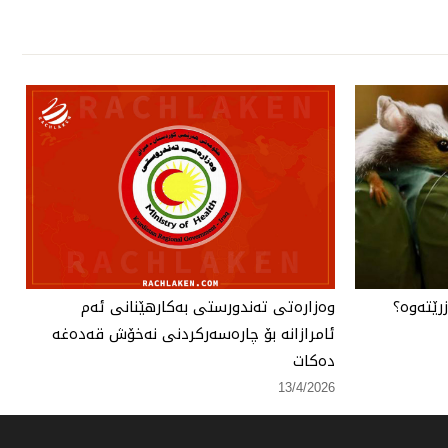
رێتەوە؟
وەزارەتی تەندورستی بەكارهێنانی ئەم
ئامرازانە بۆ چارەسەركردنی نەخۆش قەدەغە
دەكات
13/4/2026