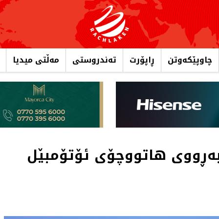
چاوپێکەوتن
ڕاپۆرت
تەندروستی
مەڵتی میدیا
ەڕووی هاتووچۆی ئۆتۆمبێل