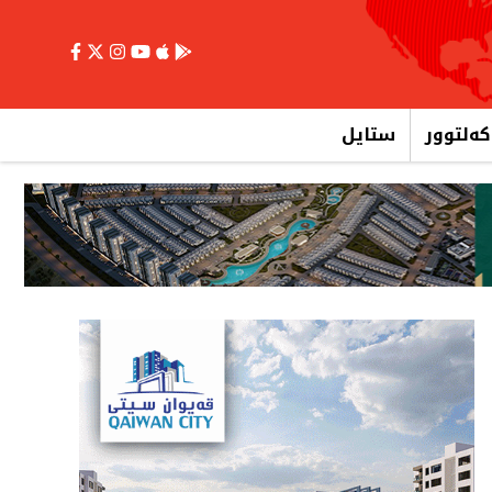
کەلتوور
ستایل