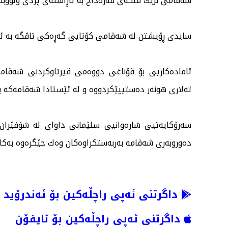
شەقامی نزیك فلكەی قەرەداخ بە ئاڕاستەی پردی وڵووبە.
سایدی ڕۆیشتن لە شەقامی كۆتایی گەڕەكی تاڤگە بە ئا
ئامادەكاریی بۆ قۆناغی دووەمی قیرتاوكردنی شەقامی
تەلاری هونەر دەستیپێكردووە و لە ئێستادا شەقامەكە ب
سەرۆكایەتیی شارەوانیی سلێمانی داوای لە شۆفێران 
دەوروبەری شەقامە بەربەستكراوەكان وەك جێگرەوە بەكارب
داگرتنی ئەپی راچڵەکین بۆ ئەندرۆید
داگرتنی ئەپی راچڵەکین بۆ ئایفۆن