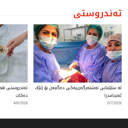
تەندروستی
لە سلێمانی نەشتەرگەرییەكی دەگمەن بۆ ژنێك
تەندروستی هەر
ئەنجامدرا
دەكات
4/6/2026
5/7/2026