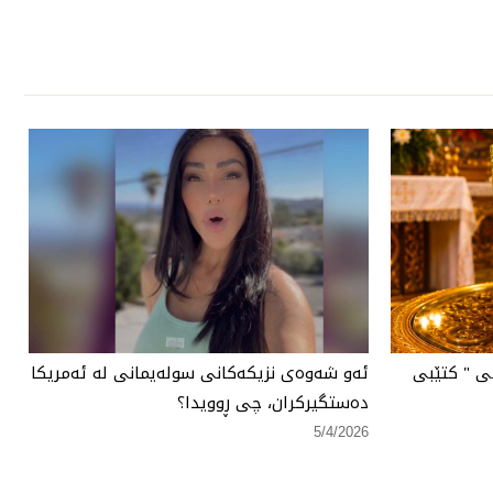
ی " كتێبی
ئەو شەوەی نزیكەكانی سولەیمانی لە ئەمریكا
دەستگیركران، چی ڕوویدا؟
5/4/2026