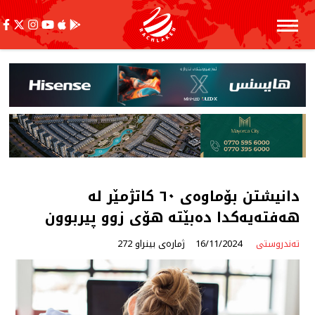
دانیشتن بۆماوەی ٦٠ کاتژمێر لە
هەفتەیەکدا دەبێتە هۆی زوو پیربوون
تەندروستی
16/11/2024
ژمارەی بینراو 272