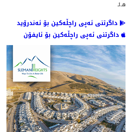
هـ.ئـ
داگرتنی ئەپی راچڵەکین بۆ ئەندرۆید
داگرتنی ئەپی راچڵەکین بۆ ئایفۆن