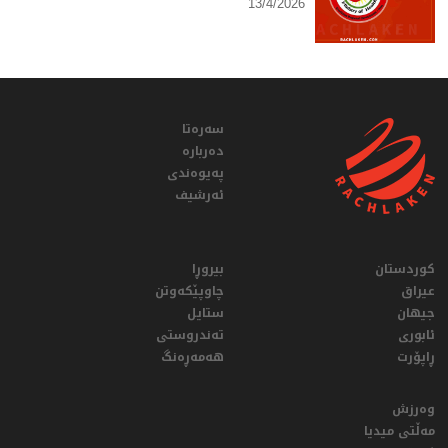
13/4/2026
سەرەتا
دەربارە
پەیوەندی
ئەرشیف
کوردستان
بیروڕا
عيراق
چاوپێکەوتن
جیهان
ستایل
ئابوری
تەندروستی
ڕاپۆرت
هەمەڕەنگ
وەرزش
مەڵتی میدیا