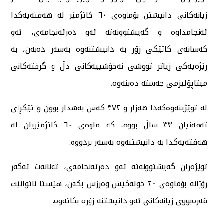
زیانەکانی دانیشتن بۆماوەی ٦٠ کاتژمێر لە هەفتەیەکدا
ئەنجامداوە و گەیشتوونەتە ئەو دەرئەنجامەی، ئەو
کەسانەی کاتێکی زۆر بە دانیشتنەوە بەسەر دەبەن، بە
رێژەیەکی زیاتر تووشی نەخۆشییەکانی دڵ و گرفتەکانی
میتاپۆلیزمی جەستە دەبنەوە.
لە توێژینەوەکەدا هەزار و ٣٧٢ کەس بەشدار بوون و تێکڕای
تەمەنیان ٣٣ ساڵ بووە، کە ماوەی ٦٠ کاتژمێریان لە
هەفتەیەکدا بە دانیشتنەوە بەسەر بردووە.
توێژەران گەیشتوونەتە ئەو دەرئەنجامەی، تەنانەت ئەگەر
رۆژانە بۆماوەی ٢٠ خولەکیش وەرزش بکەن، هێشتا ناتوانێت
قەرەبووی زیانەکانی ئەو دانیشتنە زۆرە بکاتەوە.