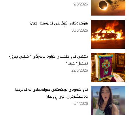
9/8/2026
هۆكارەكانی گڕگرتنی ئۆتۆمبێل چین؟
30/6/2026
نهێنی ئەو جاجمەی كراوە بەبەرگی " كتێبی پیرۆز-
ئینجیل" چییە؟
22/6/2026
ئەو شەوەی نزیكەكانی سولەیمانی لە ئەمریكا
دەستگیركران، چی ڕوویدا؟
5/4/2026