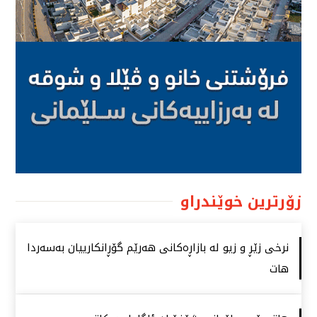
زۆرترین خوێندراو
نرخی زێڕ و زیو لە بازاڕەكانی هەرێم گۆڕانكارییان بەسەردا
هات