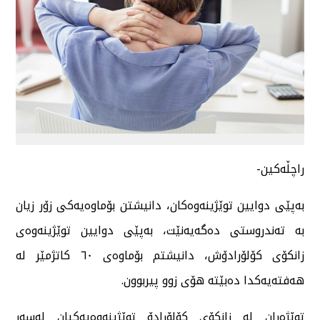
راچڵەکین-
بەپێی دوایین توێژینەوەکان، دانیشتن بۆماوەیەکی زۆر زیان
بە تەندروستی دەگەیەنێت، بەپێی دوایین توێژینەوەی
زانکۆی کۆلۆرادۆش، دانیشتم بۆماوەی ٦٠ کاتژمێر لە
هەفتەیەکدا دەبێتە هۆی زوو پیربوون.
توێژەران لە زانکۆی کۆلۆرادۆ توێژینەوەیەکیان لەسەر