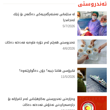
تەندروستی
لە سلێمانی نەشتەرگەرییەكی دەگمەن بۆ ژنێك
ئەنجامدرا
5/7/2026
تەندروستی هەرێم ئەم جۆرە قاوەیە قەدەغە دەكات
4/6/2026
ڤایرۆسی هانتا چییە؟ چۆن دەگوازرێتەوە؟
11/5/2026
وەزارەتی تەندورستی بەكارهێنانی ئەم ئامرازانە بۆ
چارەسەركردنی نەخۆش قەدەغە دەكات