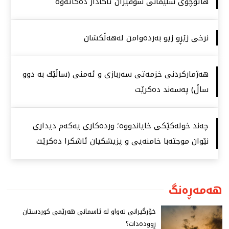
هاتوچۆی سلێمانی شۆفێران ئاگادار دەكاتەوە
نرخی زێڕو زیو بەردەوامن لەهەڵكشان
هەژماركردنی خزمەتی سەربازی و ئەمنی (ساڵێك بە دوو
ساڵ) پەسەند دەكرێت
چەند خولەكێكی خایاندووە؛ وردەكاری یەكەم دیداری
نێوان موجتەبا خامنەیی و پزیشكیان ئاشكرا دەكرێت
هەمەڕەنگ
خۆرگیرانی تەواو لە ئاسمانی هەرێمی كوردستان
ڕوودەدات؟