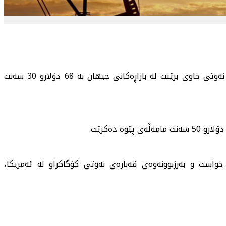
ئەمڕۆ یەكشەممە 6ی تەمووزی 2025، نرخی بەرمیلێك نەوتی خاوی برێنت لە بازاڕەكانی جیهان بە 68 دۆلارو 30 سەنت
خواست و بەرزبوونەوەی قەبارەی نەوتی كۆگاكراو لە ئەمریكا،