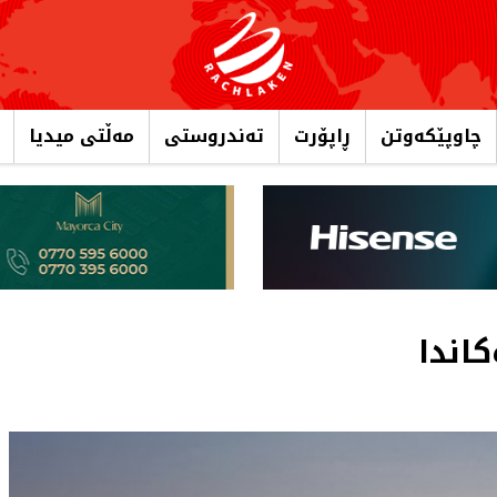
چاوپێکەوتن
ڕاپۆرت
تەندروستی
مەڵتی میدیا
اندا