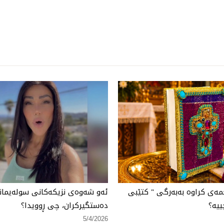
مەی كراوە بەبەرگی " كتێبی
ئەو شەوەی نزیكەكانی سولەیمانی
ییە؟
دەستگیركران، چی ڕوویدا؟
5/4/2026