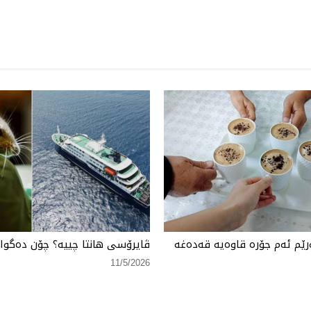
ێم ئەم جۆرە قاوەیە قەدەغە
ڤایرۆسی هانتا چییە؟ چۆن دەگواز
11/5/2026