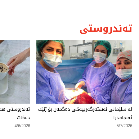
تەندروستی
لە سلێمانی نەشتەرگەرییەكی دەگمەن بۆ ژنێك
تەندروستی هەر
ئەنجامدرا
دەكات
4/6/2026
5/7/2026