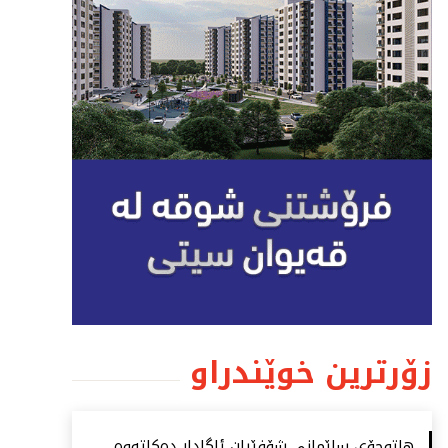
زۆرترین خوێندراو
هاتوچۆی سلێمانی شۆفێران ئاگادار دەكاتەوە