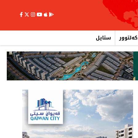
کەلتوور
ستایل