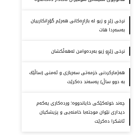
نرخی زێڕ و زیو لە بازاڕەكانی هەرێم گۆڕانكارییان
بەسەردا هات
نرخی زێڕو زیو بەردەوامن لەهەڵكشان
هەژماركردنی خزمەتی سەربازی و ئەمنی (ساڵێك
بە دوو ساڵ) پەسەند دەكرێت
چەند خولەكێكی خایاندووە؛ وردەكاری یەكەم
دیداری نێوان موجتەبا خامنەیی و پزیشكیان
ئاشكرا دەكرێت