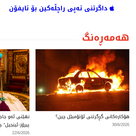
داگرتنی ئەپی راچڵەکین بۆ ئایفۆن
هەمەڕەنگ
هۆكارەكانی گڕگرتنی ئۆتۆمبێل چین؟
نهێنی ئەو جاج
پیرۆز-ئینجیل" چ
30/6/2026
22/6/2026