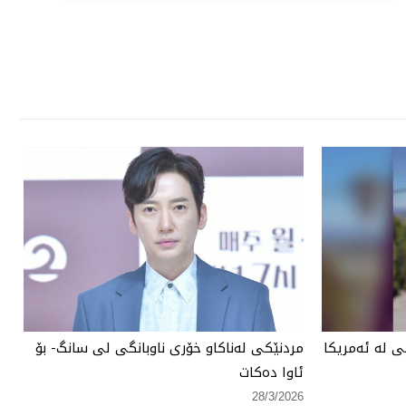
 لە ئەمریكا
مردنێكی لەناكاو خۆری ناوبانگی لی سانگ- بۆ
ئاوا دەكات
28/3/2026