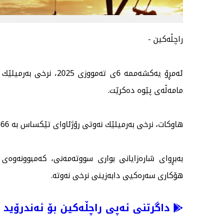
راچڵەكین -
مامەڵەی پێوە دەكرێت.
هاوكات، نرخی بەرمیلێك نەوتی رۆژئاوای تێكساس بە 66 دۆلارو 50 سەنت مامەڵەی پێوە دەكرێت.
بەبڕوای شارەزایانی بواری سووتەمەنی، كەمبوونەوەی 
هۆكاری سەرەكیی دابەزینی نرخی نەوتە.
داگرتنی ئەپی راچڵەکین بۆ ئەندرۆید