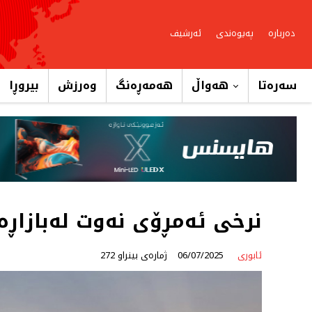
دەربارە
پەیوەندی
ئەرشیف
سەرەتا
هەواڵ
هەمەڕەنگ
وەرزش
بیروڕا
نرخی ئەمڕۆی نەوت لەبازاڕەك
ئابوری
06/07/2025
ژمارەی بینراو 272