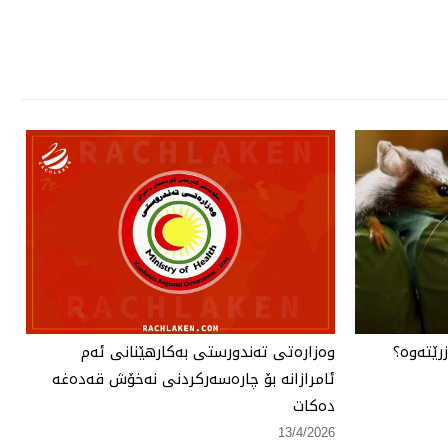
رێتەوە؟
وەزارەتی تەندورستی بەكارهێنانی ئەم
ئامرازانە بۆ چارەسەركردنی نەخۆش قەدەغە
دەكات
13/4/2026