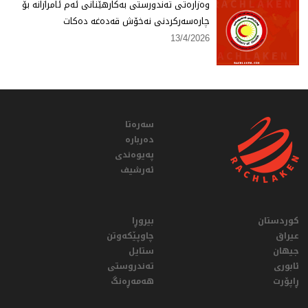
وەزارەتی تەندورستی بەكارهێنانی ئەم ئامرازانە بۆ
چارەسەركردنی نەخۆش قەدەغە دەكات
13/4/2026
سەرەتا
دەربارە
پەیوەندی
ئەرشیف
کوردستان
بیروڕا
عيراق
چاوپێکەوتن
جیهان
ستایل
ئابوری
تەندروستی
ڕاپۆرت
هەمەڕەنگ