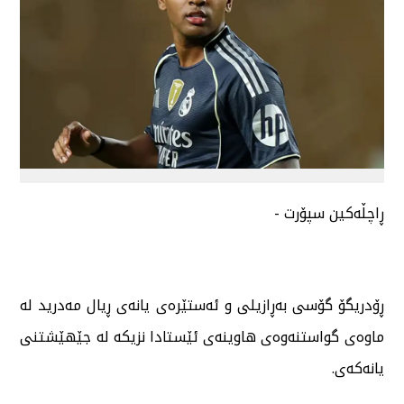
ڕاچڵەکین سپۆرت -
ڕۆدریگۆ گۆسی بەڕازیلی و ئەستێرەی یانەی ڕیال مەدرید لە
ماوەی گواستنەوەی هاوینەی ئێستادا نزیکە لە جێهێشتنی
یانەکەی.