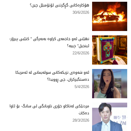
هۆكارەكانی گڕگرتنی ئۆتۆمبێل چین؟
30/6/2026
نهێنی ئەو جاجمەی كراوە بەبەرگی " كتێبی پیرۆز-
ئینجیل" چییە؟
22/6/2026
ئەو شەوەی نزیكەكانی سولەیمانی لە ئەمریكا
دەستگیركران، چی ڕوویدا؟
5/4/2026
مردنێكی لەناكاو خۆری ناوبانگی لی سانگ- بۆ ئاوا
دەكات
28/3/2026