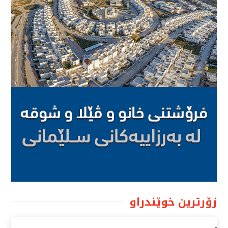
زۆرترین خوێندراو