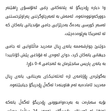
وا دیارە ڕۆدریگۆ لە پلانەکانی چابی ئەلۆنسۆی ڕاهێنەر
دوورکەوتووەتەوە، ئەمەش بە لەبەرچاوگرتنی پەراوێزخستنی
لەسەر کورسی یەدەگ بەدرێژایی جامی مۆندیالی یانەکان کە
لە ئەمریکا بەڕێوەدەچێت.
دوێنێ چوارشەممە یانەی ڕیال مەدرید ماڵئاوایی لە جامی
جیهانی یانەکان کرد، دوای ئەوەی لە قۆناغی پێش کۆتاییدا
بە یانەی پاریس سانجێرمان بە ئەنجامی 4-0 دۆڕا.
بەگوێرەی ڕۆژنامەی (زە ئەتلەتیک)ی بەریتانی، یانەی ڕیال
مەدرید ئامادەیە لەم هاوینەدا لەگەڵ ڕۆدریگۆ جیاببێتەوە.
بۆیە سەبارەت بە بەردەوامبوونی ڕۆدریگۆ لەگەڵ یانەکە
تەنها لە ئەستۆی ڕۆدریگۆی تەمەن 24 ساڵدا دەبێت،