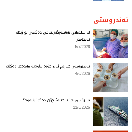
تەندروستی
لە سلێمانی نەشتەرگەرییەكی دەگمەن بۆ ژنێك
ئەنجامدرا
5/7/2026
تەندروستی هەرێم ئەم جۆرە قاوەیە قەدەغە دەكات
4/6/2026
ڤایرۆسی هانتا چییە؟ چۆن دەگوازرێتەوە؟
11/5/2026