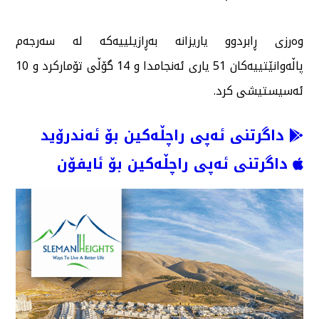
وەرزی ڕابردوو یاریزانە بەڕازیلییەکە لە سەرجەم
پاڵەوانێتییەکان 51 یاری ئەنجامدا و 14 گۆڵی تۆمارکرد و 10
ئەسیستیشی کرد.
داگرتنی ئەپی راچڵەکین بۆ ئەندرۆید
داگرتنی ئەپی راچڵەکین بۆ ئایفۆن