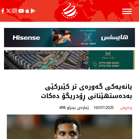
یانەیەکی گەورەی تر کێبرکێی
بەدەستهێنانی ڕۆدریگۆ دەکات
وەرزش
10/07/2025
ژمارەی بینراو 498