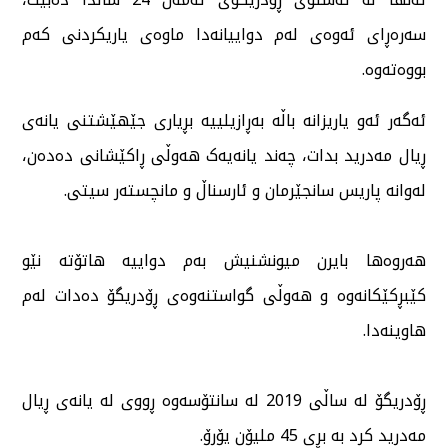
سەرەڕای ئەوەی لەم دواییانەدا ماوەی یاریکردنی کەم
بووەتەوە.
ئەگەر ئەو یاریزانە باڵە بەڕازیلییە بڕیاری جێهێشتنی یانەی
ڕیال مەدرید بدات، چەند یانەیەک هەوڵی ڕاکێشانی دەدەن،
لەوانە پاریس سانجێرمان و ئارسناڵ و مانچستەر سیتی.
هەروەها بایرن میونشنیش بەم دواییە هاتۆتە نێو
کێبڕکێکانەوە و هەوڵی گواستنەوەی ڕۆدریگۆ دەدات لەم
هاوینەدا.
ڕۆدریگۆ لە ساڵی 2019 لە سانتۆسەوە ڕووی لە یانەی ڕیال
مەدرید کرد بە بڕی 45 ملیۆن یۆرۆ.