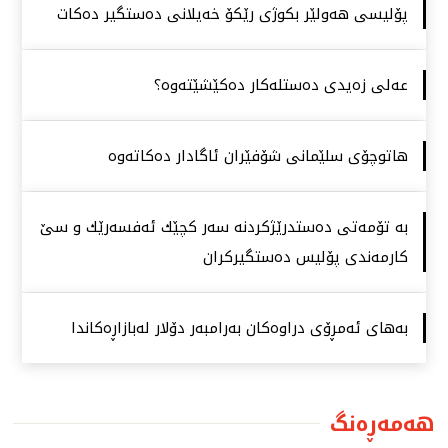
پۆلیسی هەولێر بكوژی رێكۆ خەیلانی دەستگیر دەكات
عەلی زەیدی دەستلەكار دەكێشێتەوە؟
هاتوچۆی سلێمانی شۆفێران ئاگادار دەكاتەوە
بە تۆمەتی دەستدرێژكردنە سەر كچێك ئەفسەرێك و سێ
كارمەندی پۆلیس دەستگیركران
بەهای ئەمڕۆی دراوەكان بەرامبەر دۆلار لەبازاڕەكاندا
هەمەڕەنگ