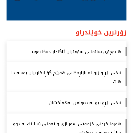
زۆرترین خوێندراو
هاتوچۆی سلێمانی شۆفێران ئاگادار دەكاتەوە
نرخی زێڕ و زیو لە بازاڕەكانی هەرێم گۆڕانكارییان بەسەردا
هات
نرخی زێڕو زیو بەردەوامن لەهەڵكشان
هەژماركردنی خزمەتی سەربازی و ئەمنی (ساڵێك بە دوو
ساڵ) پەسەند دەكرێت