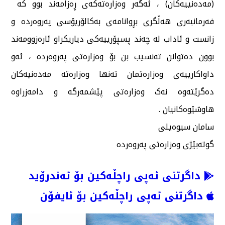
(مەدەنییەکان) ، ئەگەر وەزارەتەکەی ڕەزامەند بوو کە
فەرمانبەری هەڵگری بڕوانامەی بەکالۆریۆسی پەروەردە و
زانست و ئاداب لە چەند پسپۆرییەکی دیاریکراو ئارەزوومەند
بوون دەتوانن تەنسیب بن بۆ وەزارەتی پەروەردە ، ئەو
داواکارییەی وەزارەتمان تەنها وەزارەتە مەدەنیەکان
دەگرێتەوە نەک وەزارەتی پێشمەرگە و دامەزراوە
هاوشێوەکانیان .
سامان سیوەیلی
گوتەبێژی وەزارەتی پەروەردە
داگرتنی ئەپی راچڵەکین بۆ ئەندرۆید
داگرتنی ئەپی راچڵەکین بۆ ئایفۆن