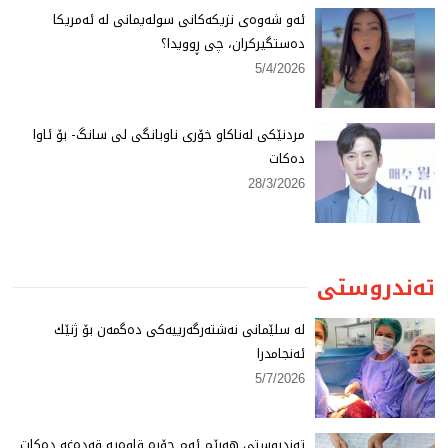
ئەو شەوەی نزیكەكانی سولەیمانی لە ئەمریكا
دەستگیركران، چی ڕوویدا؟
5/4/2026
مردنێكی لەناكاو خۆری ناوبانگی لی سانگ- بۆ ئاوا
دەكات
28/3/2026
تەندروستی
لە سلێمانی نەشتەرگەرییەكی دەگمەن بۆ ژنێك
ئەنجامدرا
5/7/2026
تەندروستی هەرێم ئەم جۆرە قاوەیە قەدەغە دەكات