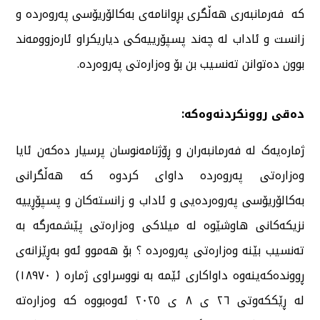
کە فەرمانبەری هەڵگری بڕوانامەی بەکالۆریۆسی پەروەردە و
زانست و ئاداب لە چەند پسپۆرییەکی دیاریکراو ئارەزوومەند
بوون دەتوانن تەنسیب بن بۆ وەزارەتی پەروەردە.
دەقی روونکردنەوەکە:
ژمارەیەک لە فەرمانبەران و ڕۆژنامەنوسان پرسیار دەکەن ئایا
وەزارەتی پەروەردە داوای کردوە کە هەڵگرانی
بەکالۆریۆسی پەروەردەیی و ئاداب و زانستەکان و پسپۆڕییە
نزیکەکانی هاوشێوە لە میلاکی وەزارەتی پێشمەرگە بە
تەنسیب بێنە وەزارەتی پەروەردە ؟ بۆ هەموو ئەو بەڕێزانەی
ڕووندەکەینەوە داواکاری ئێمە بە نووسراوی ژمارە ( ١٨٩٧٠)
لە ڕێککەوتی ٢٦ ی ٨ ی ٢٠٢٥ ئەوەبووە کە وەزارەتە