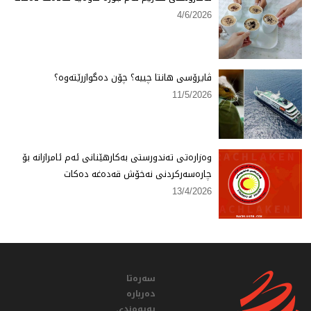
4/6/2026
ڤایرۆسی هانتا چییە؟ چۆن دەگوازرێتەوە؟
11/5/2026
وەزارەتی تەندورستی بەكارهێنانی ئەم ئامرازانە بۆ
چارەسەركردنی نەخۆش قەدەغە دەكات
13/4/2026
سەرەتا
دەربارە
پەیوەندی