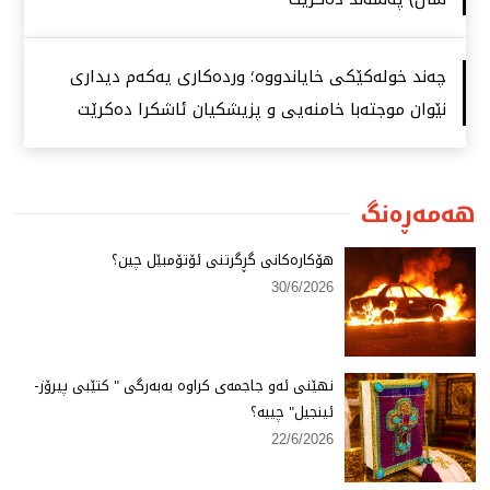
چەند خولەكێكی خایاندووە؛ وردەكاری یەكەم دیداری
نێوان موجتەبا خامنەیی و پزیشكیان ئاشكرا دەكرێت
هەمەڕەنگ
هۆكارەكانی گڕگرتنی ئۆتۆمبێل چین؟
30/6/2026
نهێنی ئەو جاجمەی كراوە بەبەرگی " كتێبی پیرۆز-
ئینجیل" چییە؟
22/6/2026