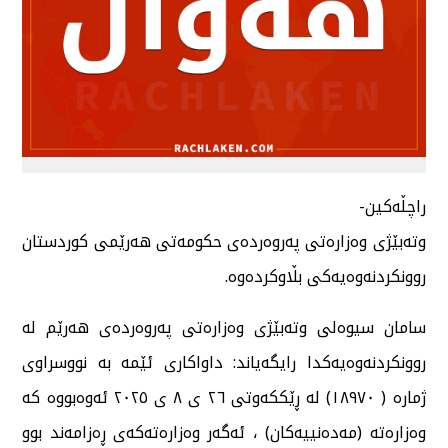
راچڵەکین-
وتەبێژی وەزارەتی پەروەردەی حکومەتی هەرێمی کوردستان
روونکردنەوەیەکی بڵاوکردەوە.
سامان سیوەلی وتەبێژی وەزارەتی پەروەردەی هەرێم لە
روونکردنەوەیەکدا رایگەیاند: داواکاری ئێمە بە نووسراوی
ژمارە ( ١٨٩٧٠) لە ڕێککەوتی ٢٦ ی ٨ ی ٢٠٢٥ ئەوەبووە کە
وەزارەتە (مەدەنییەکان) ، ئەگەر وەزارەتەکەی ڕەزامەند بوو