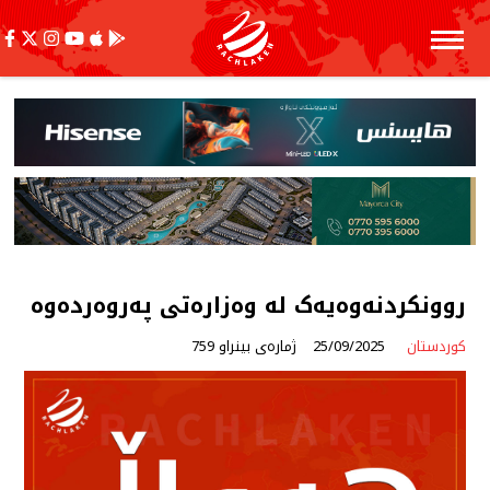
روونکردنەوەیەک لە وەزارەتی پەروەردەوە
کوردستان
25/09/2025
ژمارەی بینراو 759