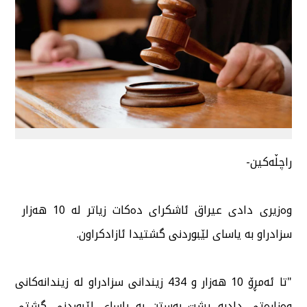
راچڵەكین-
وەزیری دادی عیراق ئاشكرای دەكات زیاتر لە 10 هەزار
سزادراو بە یاسای لێبوردنی گشتیدا ئازادكراون.
"تا ئەمڕۆ 10 هەزار و 434 زیندانی سزادراو لە زیندانەكانی
وەزارەتی دادبە پشت بەستن بە یاسای لێبوردنی گشتی