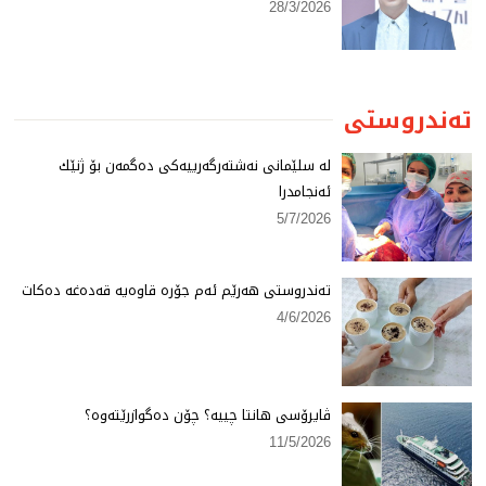
28/3/2026
تەندروستی
لە سلێمانی نەشتەرگەرییەكی دەگمەن بۆ ژنێك
ئەنجامدرا
5/7/2026
تەندروستی هەرێم ئەم جۆرە قاوەیە قەدەغە دەكات
4/6/2026
ڤایرۆسی هانتا چییە؟ چۆن دەگوازرێتەوە؟
11/5/2026