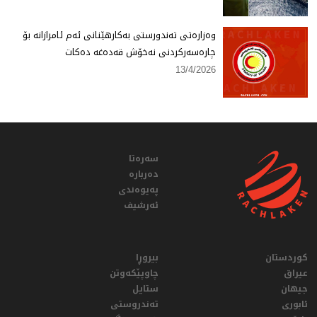
وەزارەتی تەندورستی بەكارهێنانی ئەم ئامرازانە بۆ
چارەسەركردنی نەخۆش قەدەغە دەكات
13/4/2026
سەرەتا
دەربارە
پەیوەندی
ئەرشیف
کوردستان
بیروڕا
عيراق
چاوپێکەوتن
جیهان
ستایل
ئابوری
تەندروستی