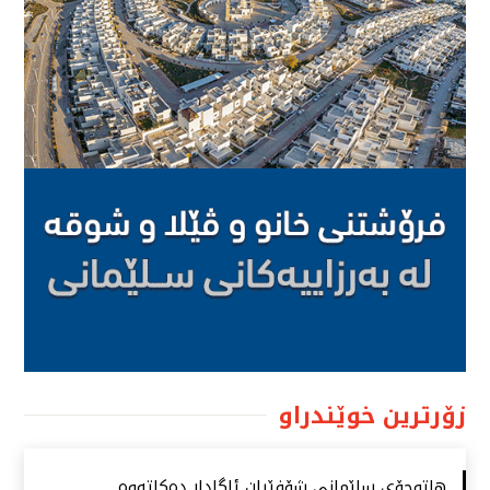
زۆرترین خوێندراو
هاتوچۆی سلێمانی شۆفێران ئاگادار دەكاتەوە