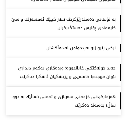
بە تۆمەتی دەستدرێژكردنە سەر كچێك ئەفسەرێك و سێ
كارمەندی پۆلیس دەستگیركران
نرخی زێڕو زیو بەردەوامن لەهەڵكشان
چەند خولەكێكی خایاندووە؛ وردەكاری یەكەم دیداری
نێوان موجتەبا خامنەیی و پزیشكیان ئاشكرا دەكرێت
هەژماركردنی خزمەتی سەربازی و ئەمنی (ساڵێك بە دوو
ساڵ) پەسەند دەكرێت