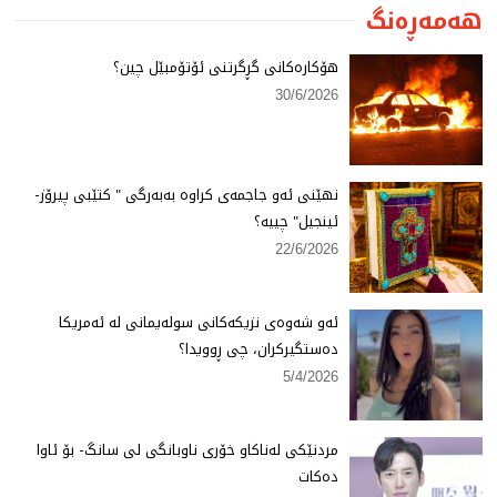
هەمەڕەنگ
هۆكارەكانی گڕگرتنی ئۆتۆمبێل چین؟
30/6/2026
نهێنی ئەو جاجمەی كراوە بەبەرگی " كتێبی پیرۆز-
ئینجیل" چییە؟
22/6/2026
ئەو شەوەی نزیكەكانی سولەیمانی لە ئەمریكا
دەستگیركران، چی ڕوویدا؟
5/4/2026
مردنێكی لەناكاو خۆری ناوبانگی لی سانگ- بۆ ئاوا
دەكات