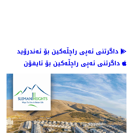
داگرتنی ئەپی راچڵەکین بۆ ئەندرۆید
داگرتنی ئەپی راچڵەکین بۆ ئایفۆن