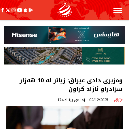
وەزیری دادی عیراق: زیاتر لە 10 هەزار
سزادراو ئازاد كراون
عێراق
02/12/2025
ژمارەی بینراو 174