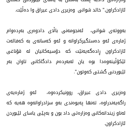
ئازادكراون." خالد شوانی وەزیری دادی عیراق وا دەڵێت.
بەووتەی شوانی، ئەنجومەنی باڵای دادوەری بەردەوام
ژمارەی ئەو دەستگیركراوانە و ئەو كەسانەی بە كەفالەت
ئازادكراون ڕادەگەیەنێت كە دۆسیەكانیان لە قۆناغی
لێكۆڵینەوەدا بوە یان لەبەردەم دادگاكانی تاوان بەر
لێبوردنی گشتی كەوتون".
وەزیری دادی عیراق، روونیكردەوە، ئەو ژمارەیەی
راگەیەندراوە، تەنها پەیوەندی بەو سزادراوانەوە هەیە كە
لەناو زیندانەكانی وەزارەتی داد بون و بەپێی یاسای لێبوردن
ئازادكراون.