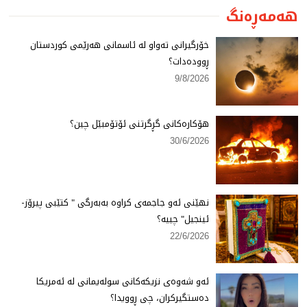
هەمەڕەنگ
خۆرگیرانی تەواو لە ئاسمانی هەرێمی كوردستان
ڕوودەدات؟
9/8/2026
هۆكارەكانی گڕگرتنی ئۆتۆمبێل چین؟
30/6/2026
نهێنی ئەو جاجمەی كراوە بەبەرگی " كتێبی پیرۆز-
ئینجیل" چییە؟
22/6/2026
ئەو شەوەی نزیكەكانی سولەیمانی لە ئەمریكا
دەستگیركران، چی ڕوویدا؟