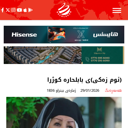
(ئوم زەكی)ی بابلحارە كوژرا
هەمەڕەنگ
29/01/2026
ژمارەی بینراو 1836