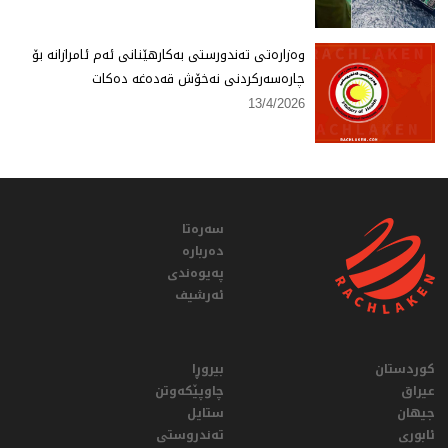
وەزارەتی تەندورستی بەكارهێنانی ئەم ئامرازانە بۆ
چارەسەركردنی نەخۆش قەدەغە دەكات
13/4/2026
سەرەتا
دەربارە
پەیوەندی
ئەرشیف
کوردستان
بیروڕا
عيراق
چاوپێکەوتن
جیهان
ستایل
ئابوری
تەندروستی