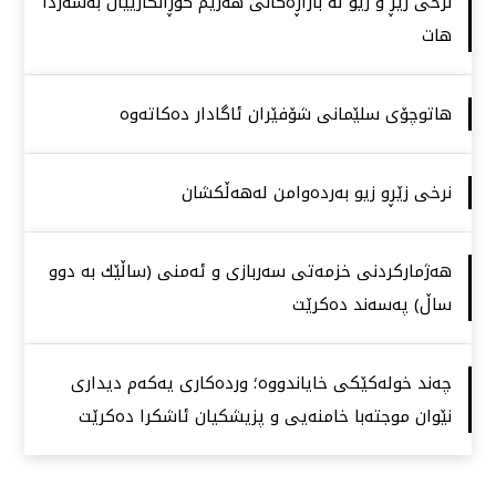
نرخی زێڕ و زیو لە بازاڕەكانی هەرێم گۆڕانكارییان بەسەردا
هات
هاتوچۆی سلێمانی شۆفێران ئاگادار دەكاتەوە
نرخی زێڕو زیو بەردەوامن لەهەڵكشان
هەژماركردنی خزمەتی سەربازی و ئەمنی (ساڵێك بە دوو
ساڵ) پەسەند دەكرێت
چەند خولەكێكی خایاندووە؛ وردەكاری یەكەم دیداری
نێوان موجتەبا خامنەیی و پزیشكیان ئاشكرا دەكرێت