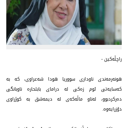
راچڵەكین -
هونەرمەندی ناوداری سووریا هودا شەعراوی، كە بە
كەسایەتی ئوم زەكی لە درامای بابلحارە ناوبانگی
دەركردبوو، لەناو ماڵەكەی لە دیمەشق بە كوژراوی
دۆزرایەوە.