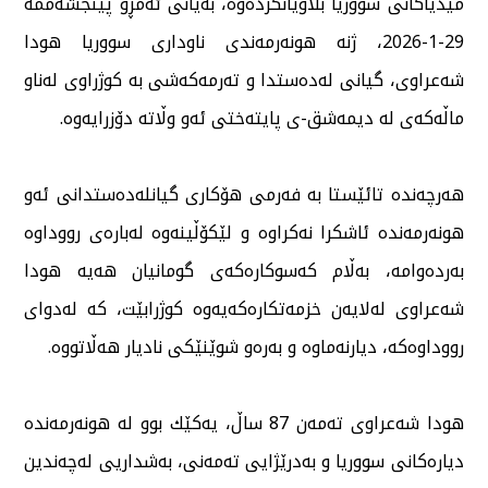
میدیاكانی سووریا بڵاویانكردەوە، بەیانی ئەمڕۆ پێنجشەممە
29-1-2026، ژنە هونەرمەندی ناوداری سووریا هودا
شەعراوی، گیانی لەدەستدا و تەرمەكەشی بە كوژراوی لەناو
ماڵەكەی لە دیمەشق-ی پایتەختی ئەو وڵاتە دۆزرایەوە.
هەرچەندە تائێستا بە فەرمی هۆكاری گیانلەدەستدانی ئەو
هونەرمەندە ئاشكرا نەكراوە و لێكۆڵینەوە لەبارەی رووداوە
بەردەوامە، بەڵام كەسوكارەكەی گومانیان هەیە هودا
شەعراوی لەلایەن خزمەتكارەكەیەوە كوژرابێت، كە لەدوای
رووداوەكە، دیارنەماوە و بەرەو شوێنێكی نادیار هەڵاتووە.
هودا شەعراوی تەمەن 87 ساڵ، یەكێك بوو لە هونەرمەندە
دیارەكانی سووریا و بەدرێژایی تەمەنی، بەشداریی لەچەندین