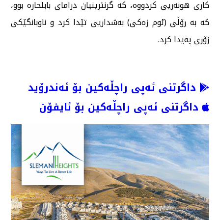
كاری هونەریی كردووە، كە گرنترینیان درامای بابلحارە بوو،
كە بە رۆڵی (ئوم زەكی) بەشداریی تێدا كرد و ناوبانگێكی
زۆری پەیدا كرد.
داگرتنی ئەپی راچڵەکین بۆ ئەندرۆید
داگرتنی ئەپی راچڵەکین بۆ ئایفۆن