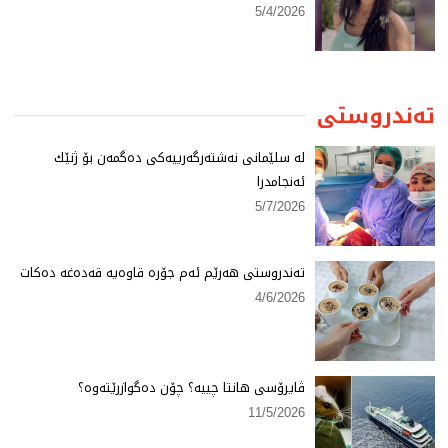
5/4/2026
تەندروستی
لە سلێمانی نەشتەرگەرییەكی دەگمەن بۆ ژنێك
ئەنجامدرا
5/7/2026
تەندروستی هەرێم ئەم جۆرە قاوەیە قەدەغە دەكات
4/6/2026
ڤایرۆسی هانتا چییە؟ چۆن دەگوازرێتەوە؟
11/5/2026