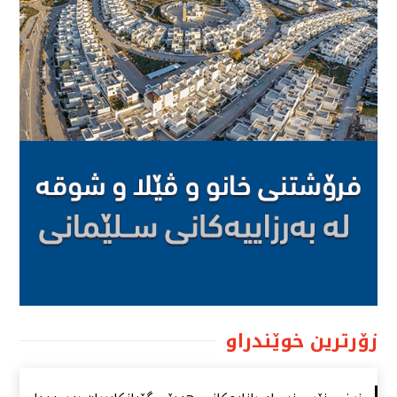
زۆرترین خوێندراو