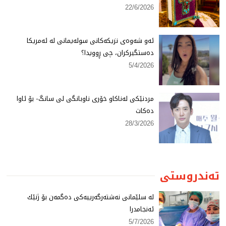
22/6/2026
ئەو شەوەی نزیكەكانی سولەیمانی لە ئەمریكا
دەستگیركران، چی ڕوویدا؟
5/4/2026
مردنێكی لەناكاو خۆری ناوبانگی لی سانگ- بۆ ئاوا
دەكات
28/3/2026
تەندروستی
لە سلێمانی نەشتەرگەرییەكی دەگمەن بۆ ژنێك
ئەنجامدرا
5/7/2026