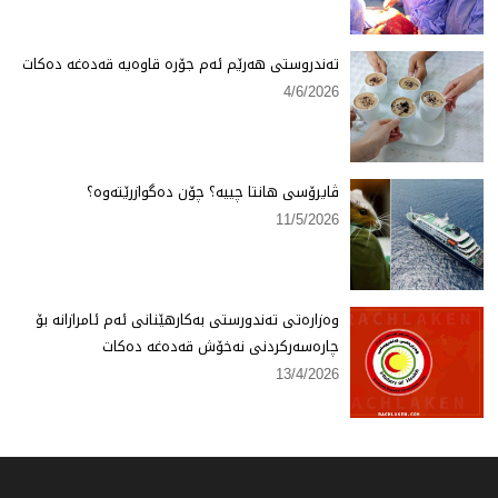
تەندروستی هەرێم ئەم جۆرە قاوەیە قەدەغە دەكات
4/6/2026
ڤایرۆسی هانتا چییە؟ چۆن دەگوازرێتەوە؟
11/5/2026
وەزارەتی تەندورستی بەكارهێنانی ئەم ئامرازانە بۆ
چارەسەركردنی نەخۆش قەدەغە دەكات
13/4/2026