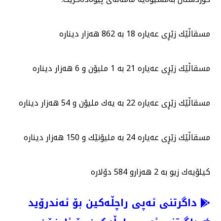
مسقاڵێك زێڕی عەیارە 18 بە 862 هەزار دینارە
مسقاڵێك زێڕی عەیارە 21 بە 1 ملیۆن و 6 هەزار دینارە
مسقاڵێك زێڕی عەیارە 22 بە یەك ملیۆن و 54 هەزار دینارە
مسقاڵێك زێڕی عەیارە 24 بە ملیۆنێك و 150 هەزار دینارە
كیلۆیەك زیو بە 2 هەزارو 584 دۆلارە
داگرتنی ئەپی راچڵەکین بۆ ئەندرۆید