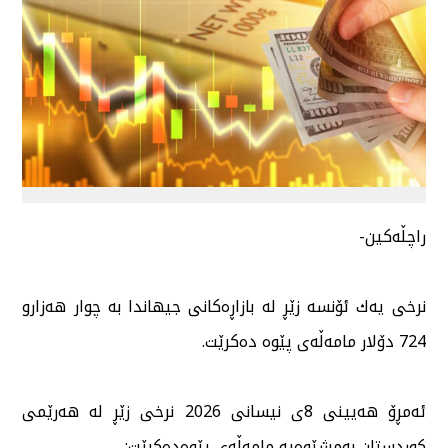
راچڵەكین-
نرخی یەك ئۆنسە زێڕ لە بازاڕەكانی جیهاندا بە چوار هەزارو
724 دۆلار مامەڵەی پێوە دەكرێت.
ئەمڕۆ هەیینی 8ی نیسانی 2026 نرخی زێڕ لە هەرێمی
كوردستان بەمشێوەیە مامەڵەی پێوەدەكرێت: