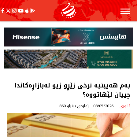
بەم هەیینیە نرخی زێڕو زیو لەبازاڕەكاندا
چییان لێهاتووە؟
ئابوری
08/05/2026
ژمارەی بینراو 860