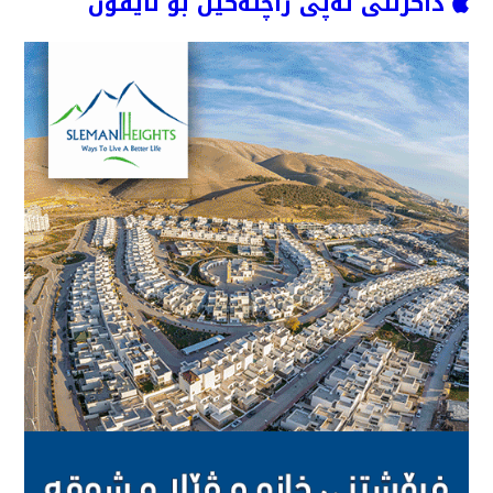
داگرتنی ئەپی راچڵەکین بۆ ئایفۆن