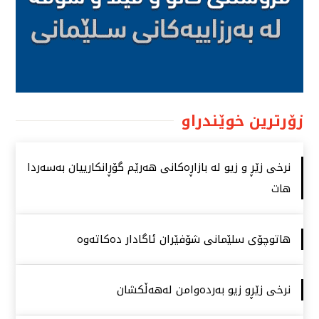
زۆرترین خوێندراو
نرخی زێڕ و زیو لە بازاڕەكانی هەرێم گۆڕانكارییان بەسەردا
هات
هاتوچۆی سلێمانی شۆفێران ئاگادار دەكاتەوە
نرخی زێڕو زیو بەردەوامن لەهەڵكشان