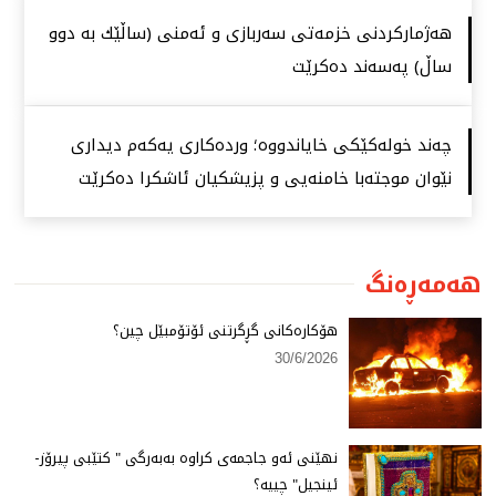
هەژماركردنی خزمەتی سەربازی و ئەمنی (ساڵێك بە دوو
ساڵ) پەسەند دەكرێت
چەند خولەكێكی خایاندووە؛ وردەكاری یەكەم دیداری
نێوان موجتەبا خامنەیی و پزیشكیان ئاشكرا دەكرێت
هەمەڕەنگ
هۆكارەكانی گڕگرتنی ئۆتۆمبێل چین؟
30/6/2026
نهێنی ئەو جاجمەی كراوە بەبەرگی " كتێبی پیرۆز-
ئینجیل" چییە؟