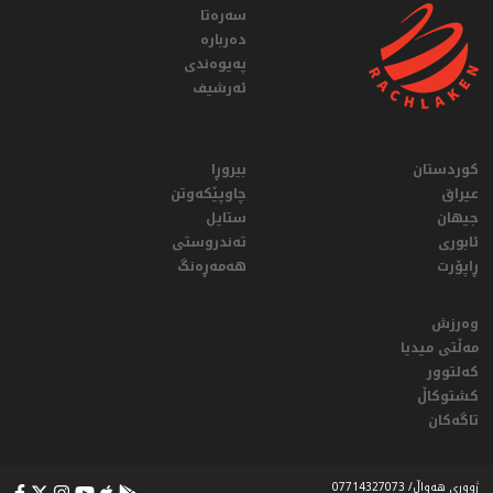
سەرەتا
دەربارە
پەیوەندی
ئەرشیف
کوردستان
بیروڕا
عيراق
چاوپێکەوتن
جیهان
ستایل
ئابوری
تەندروستی
ڕاپۆرت
هەمەڕەنگ
وەرزش
مەڵتی میدیا
کەلتوور
کشتوکاڵ
تاگەکان
ژووری هەواڵ/ 07714327073