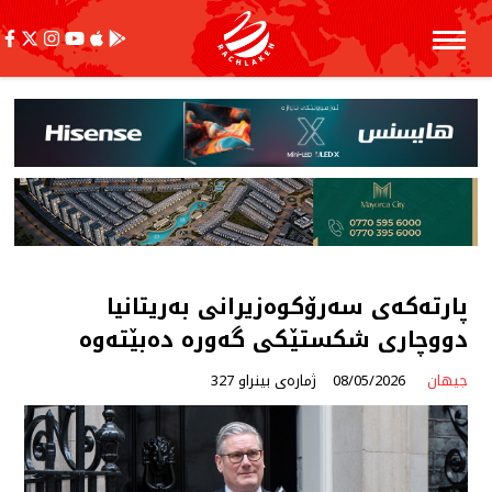
پارتەكەی سەرۆكوەزیرانی بەریتانیا
دووچاری شكستێكی گەورە دەبێتەوە
جیهان
08/05/2026
ژمارەی بینراو 327