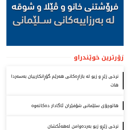
زۆرترین خوێندراو
نرخی زێڕ و زیو لە بازاڕەكانی هەرێم گۆڕانكارییان بەسەردا
هات
هاتوچۆی سلێمانی شۆفێران ئاگادار دەكاتەوە
نرخی زێڕو زیو بەردەوامن لەهەڵكشان