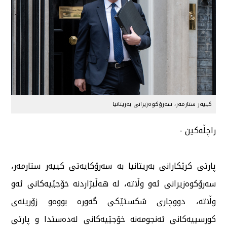
كییەر ستارمەر، سەرۆكوەزیرانی بەریتانیا
راچڵەكین -
پارتی كرێكارانی بەریتانیا بە سەرۆكایەتی كییەر ستارمەر،
سەرۆكوەزیرانی ئەو وڵاتە، لە هەڵبژاردنە خۆجێیەكانی ئەو
وڵاتە، دووچاری شكستێكی گەورە بووەو زۆرینەی
كورسییەكانی ئەنجومەنە خۆجێیەكانی لەدەستدا و پارتی