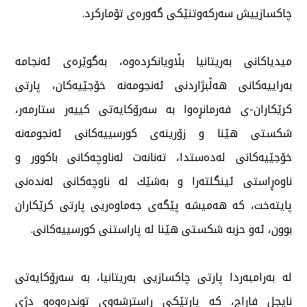
چاكسازییش سەركەوتنێكی گەورەی تۆماركرد.
میدیاكانی بەریتانیا بڵاویانكردەوە، بەگوێرەی ئەنجامە
بەراییەكانی هەڵبژاردنی ئەنجومەنە خۆجێیەكان، پارتی
كرێكاران-ی فەرمانڕەوا بە سەرۆكایەتی كییەر ستارمەر،
شكستی هێنا و زۆرینەی كورسییەكانی ئەنجومەنە
خۆجێیەكانی لەدەستدا، تەنانەت لەناوچەكانی باكوور و
ناوەڕاستی ئینگلتەرا و بەشێك لە ناوچەكانی لەندەنی
پایتەخت، كە هەمیشە پێگەی جەماوەریی پارتی كرێكاران
بوون، ئەو حزبە شكستی هێنا لە پاراستنی كورسییەكانی.
لە بەرامبەردا پارتی چاكسازیی بەریتانیا، بە سەرۆكایەتی
نایجل فاراج، كە پارتێكی راسترشەوی توندڕەوەو دژی