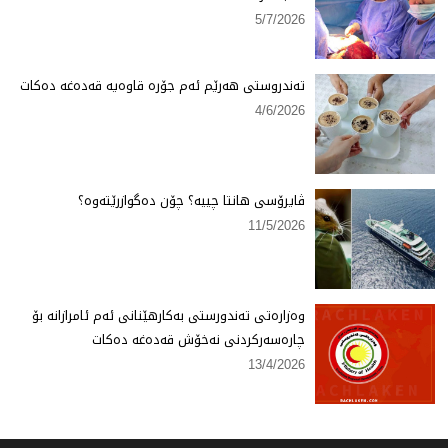
5/7/2026
تەندروستی هەرێم ئەم جۆرە قاوەیە قەدەغە دەكات
4/6/2026
ڤایرۆسی هانتا چییە؟ چۆن دەگوازرێتەوە؟
11/5/2026
وەزارەتی تەندورستی بەكارهێنانی ئەم ئامرازانە بۆ
چارەسەركردنی نەخۆش قەدەغە دەكات
13/4/2026