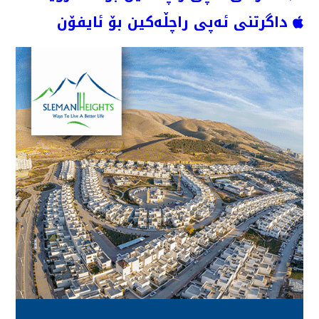
داگرتنی ئەپی راچڵەکین بۆ ئایفۆن