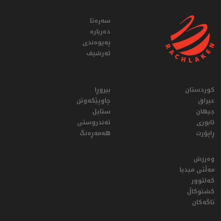
سەرەتا
دەربارە
پەیوەندی
ئەرشیف
کوردستان
بیروڕا
عيراق
چاوپێکەوتن
جیهان
ستایل
ئابوری
تەندروستی
ڕاپۆرت
هەمەڕەنگ
وەرزش
مەڵتی میدیا
کەلتوور
کشتوکاڵ
تاگەکان