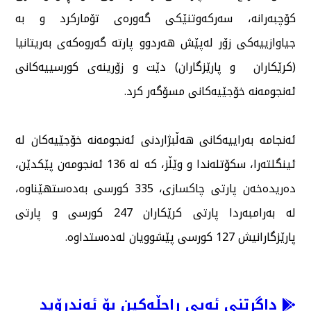
كۆچبەرانە، سەركەوتنێكی گەورەی تۆماركرد و بە
جیاوازییەكی زۆر لەپێش هەردوو پارتە گەروەكەی بەریتانیا
(كرێكاران و پارێزگاران) دێت و زۆرینەی كورسییەكانی
ئەنجومەنە خۆجێیەكانی مسۆگەر كرد.
ئەنجامە بەراییەكانی هەڵبژاردنی ئەنجومەنە خۆجێیەكان لە
ئینگلتەرا، سكۆتلەندا و وێڵز، كە لە 136 ئەنجومەن پێكدێن،
دەریدەخەن پارتی چاكسازی، 335 كورسی بەدەستهێناوە،
لە بەرامبەردا پارتی كرێكاران 247 كورسی و پارتی
پارێزگارانیش 127 كورسی پێشوویان لەدەستداوە.
داگرتنی ئەپی راچڵەکین بۆ ئەندرۆید