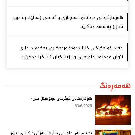
هەژماركردنی خزمەتی سەربازی و ئەمنی (ساڵێك بە دوو
ساڵ) پەسەند دەكرێت
چەند خولەكێكی خایاندووە؛ وردەكاری یەكەم دیداری
نێوان موجتەبا خامنەیی و پزیشكیان ئاشكرا دەكرێت
هەمەڕەنگ
هۆكارەكانی گڕگرتنی ئۆتۆمبێل چین؟
30/6/2026
نهێنی ئەو جاجمەی كراوە بەبەرگی " كتێبی پیرۆز-