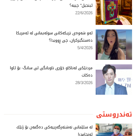
ئینجیل" چییە؟
22/6/2026
ئەو شەوەی نزیكەكانی سولەیمانی لە ئەمریكا
دەستگیركران، چی ڕوویدا؟
5/4/2026
مردنێكی لەناكاو خۆری ناوبانگی لی سانگ- بۆ ئاوا
دەكات
28/3/2026
تەندروستی
لە سلێمانی نەشتەرگەرییەكی دەگمەن بۆ ژنێك
ئەنجامدرا