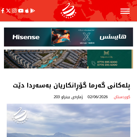
پلەكانی گەرما گۆڕانكاریان بەسەردا دێت
کوردستان
02/06/2026
ژمارەی بینراو 203