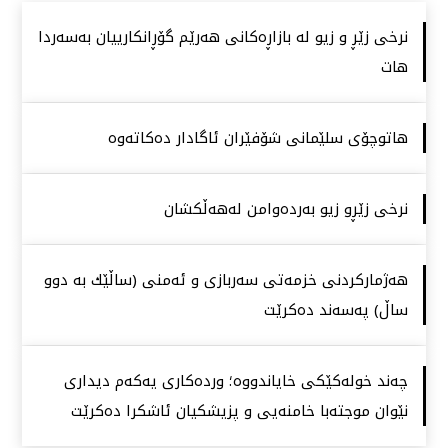
نرخی زێڕ و زیو لە بازاڕەكانی هەرێم گۆڕانكارییان بەسەردا
هات
هاتوچۆی سلێمانی شۆفێران ئاگادار دەكاتەوە
نرخی زێڕو زیو بەردەوامن لەهەڵكشان
هەژماركردنی خزمەتی سەربازی و ئەمنی (ساڵێك بە دوو
ساڵ) پەسەند دەكرێت
چەند خولەكێكی خایاندووە؛ وردەكاری یەكەم دیداری
نێوان موجتەبا خامنەیی و پزیشكیان ئاشكرا دەكرێت