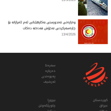
وەزارەتی تەندورستی بەكارهێنانی ئەم ئامرازانە بۆ
چارەسەركردنی نەخۆش قەدەغە دەكات
13/4/2026
سەرەتا
دەربارە
پەیوەندی
ئەرشیف
کوردستان
بیروڕا
عيراق
چاوپێکەوتن