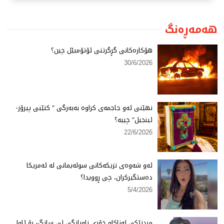
هەمەڕەنگ
هۆكارەكانی گڕگرتنی ئۆتۆمبێل چین؟
30/6/2026
نهێنی ئەو جاجمەی كراوە بەبەرگی " كتێبی پیرۆز-
ئینجیل" چییە؟
22/6/2026
ئەو شەوەی نزیكەكانی سولەیمانی لە ئەمریكا
دەستگیركران، چی ڕوویدا؟
5/4/2026
مردنێكی لەناكاو خۆری ناوبانگی لی سانگ- بۆ ئاوا