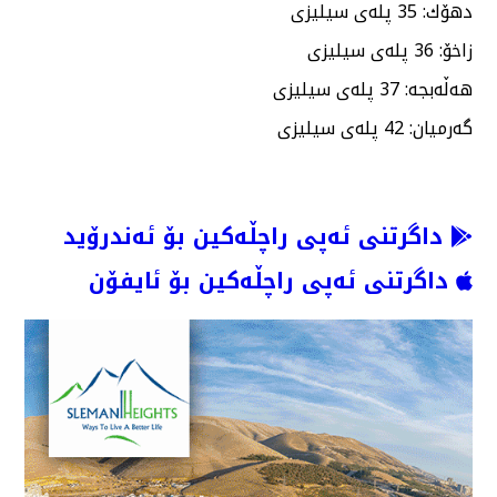
دهۆك: 35 پلەی سیلیزی
زاخۆ: 36 پلەی سیلیزی
هەڵەبجە: 37 پلەی سیلیزی
گەرمیان: 42 پلەی سیلیزی
داگرتنی ئەپی راچڵەکین بۆ ئەندرۆید
داگرتنی ئەپی راچڵەکین بۆ ئایفۆن