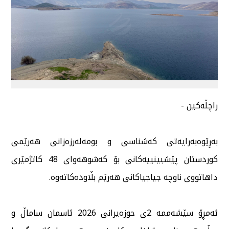
راچڵەكین -
بەڕێوەبەرایەتی كەشناسی و بومەلەرزەزانی هەرێمی
كوردستان پێشبینییەكانی بۆ كەشوهەوای 48 كاتژمێری
داهاتووی ناوچە جیاجیاكانی هەرێم بڵاودەكاتەوە.
ئەمڕۆ سێشەممە 2ی حوزەیرانی 2026 ئاسمان ساماڵ و