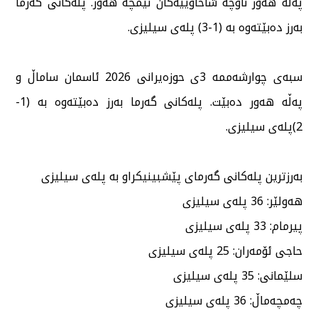
پەڵە هەور ناوچە شاخاوییەكان نیمچە هەور. پلەكانی گەرما
بەرز دەبێتەوە بە (1-3) پلەی سیلیزی.
سبەی چوارشەممە 3ی حوزەیرانی 2026 ئاسمان ساماڵ و
پەڵە هەور دەبێت. پلەكانی گەرما بەرز دەبێتەوە بە (1-
2)پلەی سیلیزی.
بەرزترین پلەكانی گەرمای پێشبینیكراو بە پلەی سیلیزی
هەولێر: 36 پلەی سیلیزی
پیرمام: 33 پلەی سیلیزی
حاجی ئۆمەران: 25 پلەی سیلیزی
سلێمانی: 35 پلەی سیلیزی
چەمچەماڵ: 36 پلەی سیلیزی