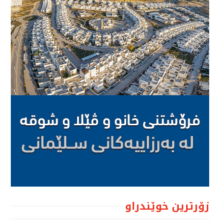
زۆرترین خوێندراو