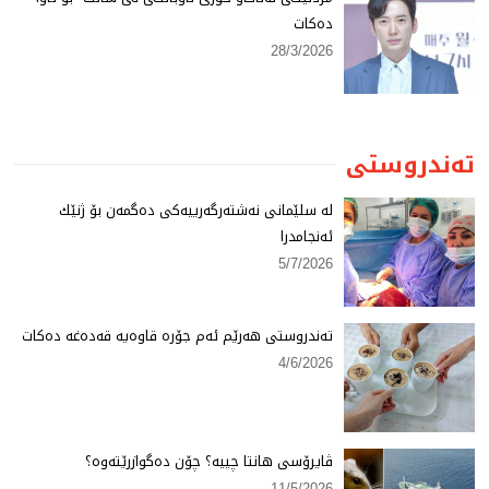
دەكات
28/3/2026
تەندروستی
لە سلێمانی نەشتەرگەرییەكی دەگمەن بۆ ژنێك
ئەنجامدرا
5/7/2026
تەندروستی هەرێم ئەم جۆرە قاوەیە قەدەغە دەكات
4/6/2026
ڤایرۆسی هانتا چییە؟ چۆن دەگوازرێتەوە؟
11/5/2026