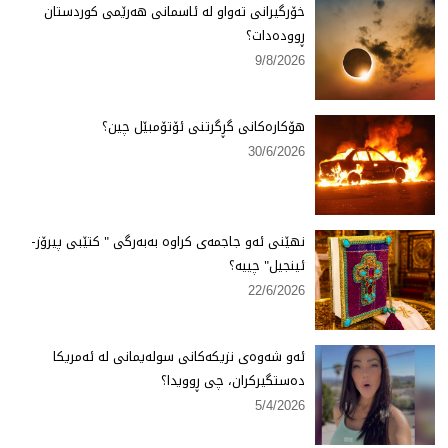
خۆرگیرانی تەواو لە ئاسمانی هەرێمی كوردستان
ڕوودەدات؟
9/8/2026
هۆكارەكانی گڕگرتنی ئۆتۆمبێل چین؟
30/6/2026
نهێنی ئەو جاجمەی كراوە بەبەرگی " كتێبی پیرۆز-
ئینجیل" چییە؟
22/6/2026
ئەو شەوەی نزیكەكانی سولەیمانی لە ئەمریكا
دەستگیركران، چی ڕوویدا؟
5/4/2026