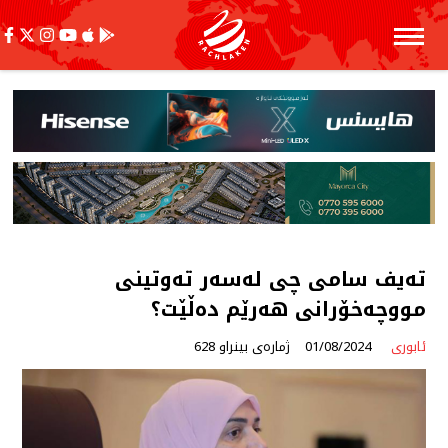
تەیف سامی چی لەسەر تەوتینی
مووچەخۆرانی هەرێم دەڵێت؟
ئابوری
01/08/2024
ژمارەی بینراو 628