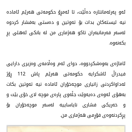
ئەو پەرلەمانتارە دەڵێت، تا ئەمڕۆ حکومەتی هەرێم ئامادە
نیە لیستەکان بدات بۆ تەوتین و دەستی بەفشار کردوە
لەسەر فەرمانبەران تاکو هەژماری من لە بانکی ئەهلی پڕ
بکەنەوە.
ئاماژەی بەوەشکردووە، دوای ئەم وەڵامەی وەزیری دارایی
فیدراڵ ئاشکرایە حکومەتی هەرێم پاش 112 ڕۆژ
لەداواکردنی زانیاری موچەخۆران ئامادە نیە تەوتین بکات
بەهۆی ئەوەی دەیەوێت جڵەوی پارەی موچە لای خۆی بێت و
و خەریکی فشاری نایاساییە لەسەر موچەخۆران بۆ
پڕکردنەوەی فۆڕمی هەژماری من.