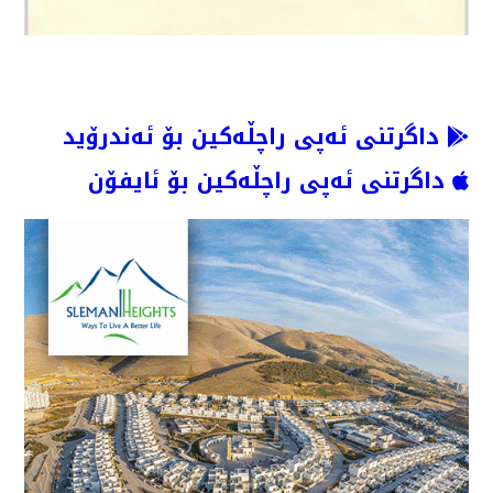
داگرتنی ئەپی راچڵەکین بۆ ئەندرۆید
داگرتنی ئەپی راچڵەکین بۆ ئایفۆن