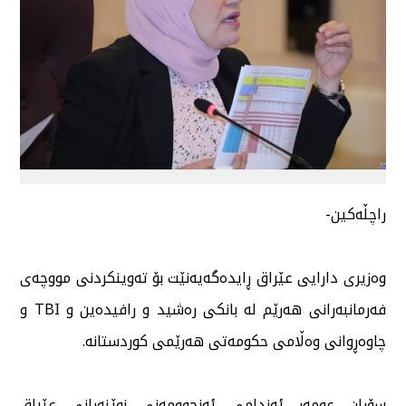
راچڵەکین-
وەزیری دارایی عێراق ڕایدەگەیەنێت بۆ تەوینکردنی مووچەی
فەرمانبەرانی هەرێم لە بانکی رەشید و رافیدەین و TBI و
چاوەڕوانی وەڵامی حکومەتی هەرێمی کوردستانە.
سۆران عومەر ئەندامی ئەنجوومەنی نوێنەرانی عێراق