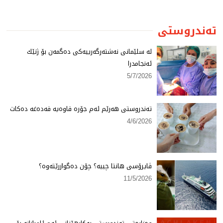
تەندروستی
لە سلێمانی نەشتەرگەرییەكی دەگمەن بۆ ژنێك
ئەنجامدرا
5/7/2026
تەندروستی هەرێم ئەم جۆرە قاوەیە قەدەغە دەكات
4/6/2026
ڤایرۆسی هانتا چییە؟ چۆن دەگوازرێتەوە؟
11/5/2026