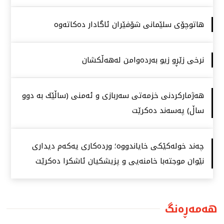
هاتوچۆی سلێمانی شۆفێران ئاگادار دەكاتەوە
نرخی زێڕو زیو بەردەوامن لەهەڵكشان
هەژماركردنی خزمەتی سەربازی و ئەمنی (ساڵێك بە دوو
ساڵ) پەسەند دەكرێت
چەند خولەكێكی خایاندووە؛ وردەكاری یەكەم دیداری
نێوان موجتەبا خامنەیی و پزیشكیان ئاشكرا دەكرێت
هەمەڕەنگ