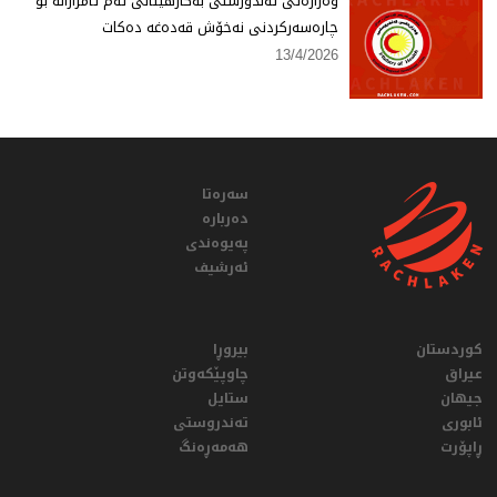
وەزارەتی تەندورستی بەكارهێنانی ئەم ئامرازانە بۆ
چارەسەركردنی نەخۆش قەدەغە دەكات
13/4/2026
سەرەتا
دەربارە
پەیوەندی
ئەرشیف
کوردستان
بیروڕا
عيراق
چاوپێکەوتن
جیهان
ستایل
ئابوری
تەندروستی
ڕاپۆرت
هەمەڕەنگ