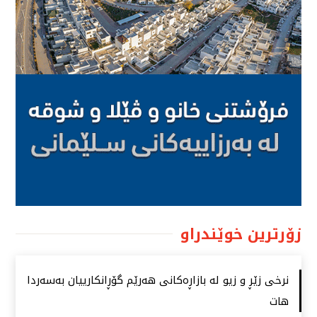
زۆرترین خوێندراو
نرخی زێڕ و زیو لە بازاڕەكانی هەرێم گۆڕانكارییان بەسەردا
هات