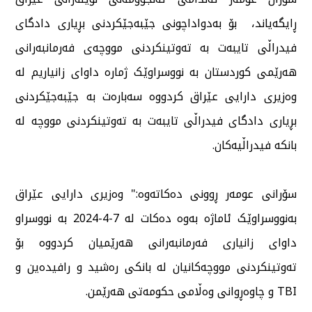
ڕایگەیاند، بۆ بەدواداچونی جێبەجێکردنی بڕیاری دادگای
فیدراڵی تایبەت بە تەوتینکردنی مووچەی فەرمانبەرانی
هەرێمی کوردستان بە نووسراوێک ژمارە داوای زانیاریم لە
وەزیری دارایی عێراق کردووە سەبارەت بە جێبەجێکردنی
بڕیاری دادگای فیدراڵی تایبەت بە تەوتینکردنی مووچە لە
بانکە فیدراڵیەکان.
سۆرانی عومەر ڕوونی دەکاتەوە:" وەزیری دارایی عێراق
بەنووسراوێک ئاماژە بەوە دەکات لە 7-4-2024 بە نووسراو
داوای زانیاری فەرمانبەرانی هەرێمیان کردووە بۆ
تەوتینکردنی مووچەکانیان لە بانکی رەشید و رافیدەین و
TBI و چاوەڕوانی وەڵامی حکومەتی هەرێمن.