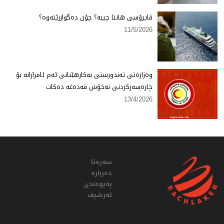
ڤایرۆسی هانتا چییە؟ چۆن دەگوازرێتەوە؟
11/5/2026
وەزارەتی تەندورستی بەكارهێنانی ئەم ئامرازانە بۆ
چارەسەركردنی نەخۆش قەدەغە دەكات
13/4/2026
سەرەتا
دەربارە
پەیوەندی
ئەرشیف