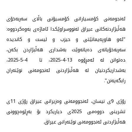
ئەنجومەنی كۆمسیارانی كۆمسیۆنی باڵای سەربەخۆی
هەڵبژاردنەكانی عیراق لەنووسراوێكدا ئاماژەی بەوەكردووە:
"ئەو هاوپەیمانێتی و حیزب و لیست و كاندیدە
سەربەخۆیانەی دەیانەوێت بەشداری هەڵبژاردن بكەن،
دەتوانن لە ئەمڕۆوە 13-4-2025، تا 4-5-2025،
بەشداریكردنیان لە هەڵبژاردنی ئەنجومەنی نوێنەران
رابگەیەنن".
رۆژی 9ی نیسان، ئەنجوومەنی وەزیرانی عیراق رۆژی 11ی
تشرینی دووەمی 2025ی دیاریكرد بۆ بەڕێوەچوونی
هەڵبژاردنی ئەنجوومەنی نوێنەرانی عیراق.