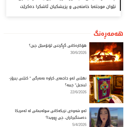
نێوان موجتەبا خامنەیی و پزیشكیان ئاشكرا دەكرێت
هەمەڕەنگ
هۆكارەكانی گڕگرتنی ئۆتۆمبێل چین؟
30/6/2026
نهێنی ئەو جاجمەی كراوە بەبەرگی " كتێبی پیرۆز-
ئینجیل" چییە؟
22/6/2026
ئەو شەوەی نزیكەكانی سولەیمانی لە ئەمریكا
دەستگیركران، چی ڕوویدا؟
5/4/2026