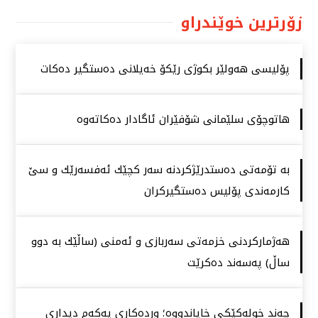
زۆرترین خوێندراو
پۆلیسی هەولێر بكوژی رێكۆ خەیلانی دەستگیر دەكات
هاتوچۆی سلێمانی شۆفێران ئاگادار دەكاتەوە
بە تۆمەتی دەستدرێژكردنە سەر كچێك ئەفسەرێك و سێ
كارمەندی پۆلیس دەستگیركران
هەژماركردنی خزمەتی سەربازی و ئەمنی (ساڵێك بە دوو
ساڵ) پەسەند دەكرێت
چەند خولەكێكی خایاندووە؛ وردەكاری یەكەم دیداری