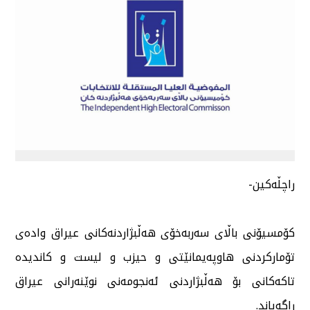
راچڵەكین-
كۆمسیۆنی باڵای سەربەخۆی هەڵبژاردنەكانی عیراق وادەی
تۆماركردنی هاوپەیمانێتی و حیزب و لیست و كاندیدە
تاكەكانی بۆ هەڵبژاردنی ئەنجومەنی نوێنەرانی عیراق
راگەیاند.