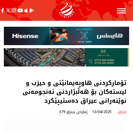
تۆماركردنی هاوپەیمانێتی و حیزب و
لیستەكان بۆ هەڵبژاردنی ئەنجومەنی
نوێنەرانی عیراق دەستیپێكرد
عێراق
13/04/2025
ژمارەی بینراو 379