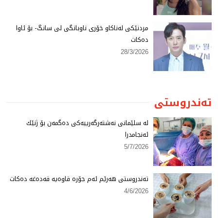
مردنێكی لەناكاو خۆری ناوبانگی لی سانگ- بۆ ئاوا
دەكات
28/3/2026
تەندروستی
لە سلێمانی نەشتەرگەرییەكی دەگمەن بۆ ژنێك
ئەنجامدرا
5/7/2026
تەندروستی هەرێم ئەم جۆرە قاوەیە قەدەغە دەكات
4/6/2026