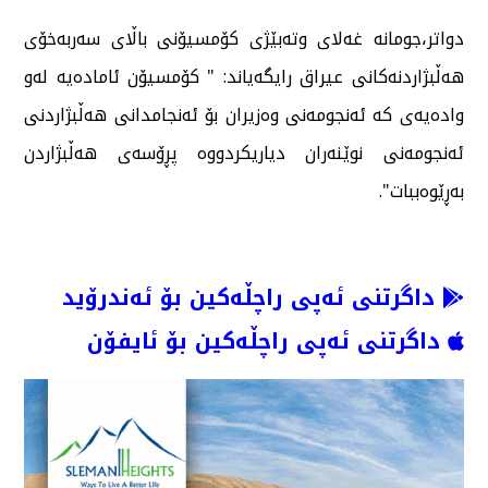
دواتر،جومانە غەلای وتەبێژی كۆمسیۆنی باڵای سەربەخۆی
هەڵبژاردنەكانی عیراق رایگەیاند: " كۆمسیۆن ئامادەیە لەو
وادەیەی كە ئەنجومەنی وەزیران بۆ ئەنجامدانی هەڵبژاردنی
ئەنجومەنی نوێنەران دیاریكردووە پڕۆسەی هەڵبژاردن
بەڕێوەببات".
داگرتنی ئەپی راچڵەکین بۆ ئەندرۆید
داگرتنی ئەپی راچڵەکین بۆ ئایفۆن