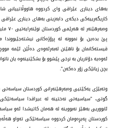
بەهای دیناری عێراقی وای كردووە هاووڵاتییانی شا
كاریگەرییەكی دیكەی دابەزینی بەهای دیناری عێراقی ل
وەبەرهێ
پێ بدەین. بۆ نموونە لە پرۆژەكانی نیشتەجێبووندا م
قیستەكانمان بۆ ناهێنن لەبەرئەوەی دەڵێن ئێمە مووچە و
ئەوەیە دۆلاریان بە نرخی پێشوو بۆ بشكێنینەوە یان ناتوان
بچن زیانێكی زۆر دەكەن".
وتەبێژی یەكێتیی وەبەرهێنەرانی كوردستان سیاسەتی ن
گوتی، "سیاسیەتی نەختینە لە عیراقدا سیاسەتێكی 
ئابووریی بەهێز نەبووینە لە هەمان كاتیشدا ئەو سیاسە
كوردستان پەیڕەومان كردووە سیاسەتێكی تەواو هەڵەیە ب