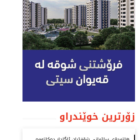
زۆرترین خوێندراو
هاتوچۆی سلێمانی شۆفێران ئاگادار دەكاتەوە