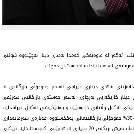
نێت، ئەگەر لە ماوەیەكی كەمدا بەهای دینار نەچێتەوە شوێنی
 سەرمایەی لەدەستیاندایە لەدەستیان دەچێت.
دابەزینی بەهای دیناری عیراقی لەسەر جموجۆڵی بازرگانیی لە
ینار كاریگەریی بەرچاوی لەسەر جەستەی بازرگانیی هەرێمی
ەشێكی لەگەڵ وڵاتانی دراوسێیە و بەشێكیشی لەگەڵ عیراقدایە.
تاكو ئەم چركەساتە دابەزینی بەهای دیناری عیراقی 25-30% جموجۆڵی بازرگانییمانی پەكخستووە. قەبارەی سەرمایەداری
لە سەرانسەری عیراقدا نزیكەی 200 ملیار دۆلارە. لەو قەبارەیەیش نزیكەی 70 ملیاری لە هەرێمی كوردستاندایە. نزیكەی