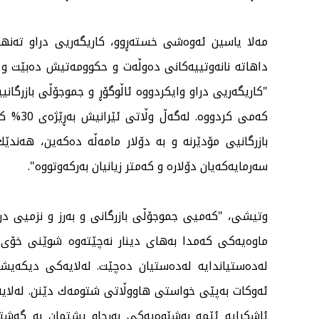
مەلا یاسین ئەوەشی خستەڕوو، كاریگەریی دراو تەنها زی
داهاتە نانەوتییەكانی دەوڵەت و حكوومەتیش دەبێت و لەب
كەمی كر
بازرگانیی مۆدێرنە و بە دۆلار مامەڵە دەكەین، هەندێ
سەرمایەكەیان دۆلارە و كەمتر زیانیان بەركەوتووە".
وتیشی، "كەمیی جموجۆڵی بازرگانی و بەرز و نزمیی دراو
ماوەیەكی كەمدا بەهای دینار نەچێتەوە شوێنی خۆی ئە
لەدەستیاندایە لەدەستیان دەچێت. لەلایەكی دیكەیشەوە
ئەوكات بەپێی خواستی هاووڵاتی شتومەك دێنن. لەلای
ئاشكرایە ئێمە بەشێوەیەكی بەرچاو پشتمان بە گەشتی