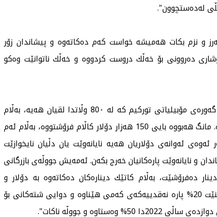
بەرز و نزم بكات هەمیشە خواست كەم دەكاتەوە و پیشاندان زۆر
وشاری دەروونی بۆ خەڵك دروست كردووە و خەڵك ناتوانێت وەكو
مەلا یاسین دەڵێت: "من ئێستا وەكیلی كۆمپانیایەكی گەورەی مۆبیلیاتی توركیم كە لە 80٠ وڵاتدا لقیان هەیە، بەڵام
فرۆشتنی من لە مانگی پێشوودا بەڕێژەی 70% دابەزیوە. مانگ هەبووە بایی 150 هەزار دۆلار كاڵام فرۆشتووە، بەڵام ئەم
ش لەبەر ئەوەی ئەوانەی دۆلاریان هەیە نایانەوێت یان دڵیان نایخوازێت
اندان و نایانەوێت پارەكانیان خەرج بكەن. ئەمەیش جووڵەی بازرگانی
ینار دەفرۆشێت، بەڵام كاتێك دینارەكان دەكاتەوە بە دۆلار و
دەچێتەوە بۆ ئەو شوێنەی شتومەكی لێ دەكڕێت دەبینێت 20% پارە نەقدییەكەی كەمی هێناوە و دوایی شتەكانی بۆ
وەستاوە و جووڵە ناكات".