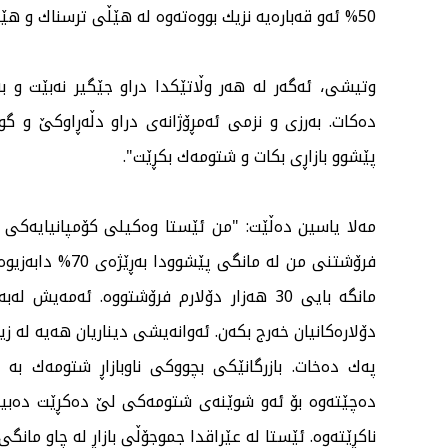
50% ئەو قەبارەیە نزیك بووەتەوە لە هێڵی ترسناك و هێڵی لەدەستچوون".
وتیشی، ئەگەر لە هەر وڵاتێكدا دراو جێگیر نەبێت و 
دەكات. بەرزی و نزمی ئەمڕۆژانەی دراو دڵەڕاوكێ و گ
پێشوو بازاڕی بكات و شتومەك بكڕێت".
مانگە بایی 30 هەزار دۆلارم فرۆشتووە. ئەمەی
دۆلارەكانیان خەرج بكەن. ئەوانەیشی دیناریان هەیە لە زی
پەك دەخات. بازرگانێكی بچووكی ناوبازاڕ شتومەك بە د
ناكڕێتەوە. ئێستا لە عێراقدا جموجۆڵی بازاڕ لە چاو مانگی دوازدەی ساڵی 2022دا 50% 