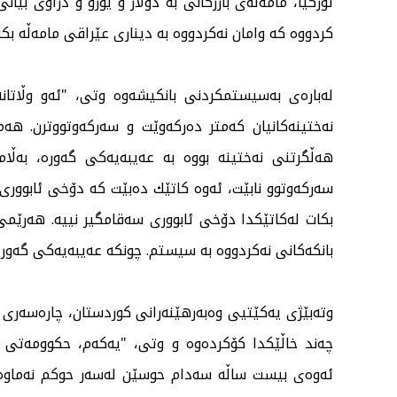
توركیا، مامەڵەی بازرگانی بە دۆلار و یورۆ و دراوی بیا
كردووە كە وامان نەكردووە بە دیناری عێراقی مامەڵە بكە
لەبارەی بەسیستمكردنی بانكیشەوە وتی، "ئەو وڵاتا
نەختینەكانیان كەمتر دەركەوێت و سەركەوتووترن. هە
هەڵگرتنی نەختینە بووە بە عەیبەیەكی گەورە، بەڵ
سەركەوتوو نابێت، ئەوە كاتێك دەبێت كە دۆخی ئابووری
بكات لەكاتێكدا دۆخی ئابووری سەقامگیر نییە. هەرێمی
بانكەكانی نەكردووە بە سیستم. چونكە عەیبەیەكی گەورەیە
وتەبێژی یەكێتیی وەبەرهێنەرانی كوردستان، چارەسەری
چەند خاڵێكدا كۆكردەوە و وتی، "یەكەم، حكوومەتی عێ