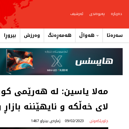
دەربارە
پەیوەندی
ئەرشیف
سەرەتا
هەواڵ
هەمەڕەنگ
وەرزش
بیروڕا
لای خەڵكە و نایهێننە بازاڕ 
چاوپێکەوتن
09/02/2023
ژمارەی بینراو 1467