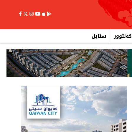
کەلتوور
ستایل