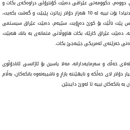
ن. دووەم، حكوومەتی عێراقی دەبێت كۆنترۆڵی دراوەكەی بكات و
نەهێڵێت بەملاوئەولادا بڕوات. لە هیچ فڕۆكەخانەیەكی دنیادا بۆت نییە لە 10 هەزار دۆلار زیاترت پێبێت و گەشت بكەیت،
 دۆلاریشت پێبێت كەس پێت ناڵێت بۆ كوێ دەڕۆیت. سێیەم، دەبێت عێراق سیستمی
، دەبێت عێراق كارێك بكات هاووڵاتی متمانەی بە بانك هەبێت.
رەتی خەزێنەی ئەمریكی جێبەجێ بكات.
ەلای خەڵك و سەرمایەدارانە، مەلا یاسین بۆ ئاژانسی ئانادۆڵوی
 "لەئێستادا لە هەرێمی كوردستاندا نزیكەی 8 ملیار دۆلار لای خەڵكە و نایهێننە بازاڕ و ناشیبەنەوە بانكەكان، بەڵام