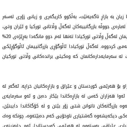
ان بە بازاڕ ناگەیەنێت، بەڵكوو كاریگەری و زیانی زۆری لەسەر
ارەی جووڵە بازرگانییەكان لەگەڵ وڵاتانی توركیا و ئێران وتی،
"كاریگەریی دراو وایكردووە ئاڵوگۆڕ و جموجۆڵی بازرگانییمان لەگەڵ وڵاتی توركیادا تەنها لەم دوو مانگەدا بەڕێژەی 20%
دووە. لەگەڵ وڵاتی ئێرانیش بەڕێژەی 30% كەمی كردووە. لەگەڵ توركیادا ئاڵوگۆڕی بازرگانییمان ئاڵوگۆڕێكی
ك لە سەرمایەدارەكانمان كە وەكیلی براندەكانی وڵاتی توركیان
 بۆ هەرێمی كوردستان و عێراق و بازاڕەكانیان خراپە. ئەگەر لە
وا هەزاران كەس لە بازاڕەكاندا بێكار دەبن و ئەو سەرمایەی
 بازرگانەكان ناتوانن شتی زۆر بێنن و لە كۆگاكاندا دایبنێن،
ەكی دیكەیشەوە گەشتیاری ناوخۆیی كەم دەبێتەوە، چونكە وەك
اری عێراقی بەستووە لە هەرێمی كوردستاندا. ئەم دابەزینەی