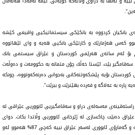
نی نییە و تەنها بە دراوی وڵاتەكە خۆیەتی. ئێمە لەمەدا هەڵەمان
ین".
نەی بانكیان كردووە بە بانكێكی سیستماتیكیی واقیعی كێشە
موو كەس هەژمارێك و كارتێكی بانكیی هەیە و وای لێهاتووە
ام بۆ ئەم ساتەی هەرێمی كوردستان و عێراق سیستمی بانك
 سەقامگیر بێت. ئێستا خەڵك چۆن متمانە بە حكوومەت و دەوڵەت
 كوردستان بۆیە پێشكەوتنەكانی بەجوانی دەرنەكەوتووە، چونكە
 پارە بە عەلاگە و فەردە بهێنرێت و ببرێت".
 راستەقینەی مەسەلەی دراو و سەقامگیریی ئابووریی عێراقی لە
راق دەبێت چاكسازی لە ژێرخانی ئابووریی وڵاتدا بكات. دوای
ئەوەی بیست ساڵە سەدام حوسێن لەسەر حوكم نەماوە و گەمارۆی ئابووری لەسەر عێراق نییە كەچی 87% هەموو ئەو