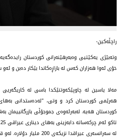
راچڵەكین-
وتەبێژی یەكێتیی وەبەرهێنەرانی كوردستان رایدەگەیە
خۆی ئەوا هەزاران كەس لە بازاڕەكاندا بێكار دەبن و ئەو
مەلا یاسین لە چاوپێكەوتنێكدا باسی لە كاریگەریی 
هەرێمی كوردستان كرد و وتی، "لەدەستدانی بەهای د
كوردستان هەیە. لەبەرئەوەی جموجۆڵی بازرگانییمان ب