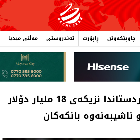
چاوپێکەوتن
ڕاپۆرت
تەندروستی
مەڵتی میدیا
مەلا یاسین: لە هەرێمی كوردستاندا نزیكەی 18 ملیار دۆلار
و ناشیبەنەوە بانكەكان