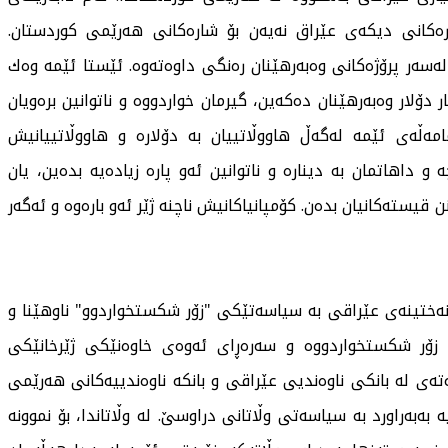
رەكانی دیكەی عێراق نەیەن بۆ شارەكانی هەرێمی كوردستان.
ەسەر پرۆژەكانی وەبەرهێنان رەنگی داوەتەوە. ئێستا ئێمە وەك
نەر لە هەرێمی كوردستان نوێنەرایەتیی ٧٠ ملیار دۆلار وەبەرهێنان دەكەین، گیرمان خواردووە و ناتوانین برەویان
امەڵەی ئێمە لەگەڵ هاووڵاتییان بە دۆلارە و هاووڵاتییانیش
 داهاتمان بە دینارە و ناتوانین ئەو پارە زیادەیە بدەین، یان
ن قیستەكانیان بدەن. كۆمپانیاكانیش ناچنە ژێر ئەو بارەوە و ئەگەر
ەختینەی عێراقی بە سیاسەتێكی "زۆر شكستخواردوو" ناوهێنا و
زۆر شكستخواردووە و سەرەڕای ئەوەی خاوەنێكی ژێرخانێكی
تەی لە بانكی ناوەندیی عێراقی و بانكە ناوەندییەكانی هەرێمی
ەبەراورد بە سیاسەتی وڵاتانی دراوسێ. لە وڵاتاندا، بۆ نموونە