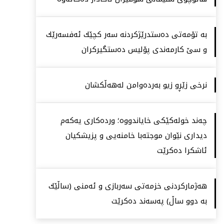
بە تۆمەتی دەستدرێژكردنە سەر كچێك ئەفسەرێك
و سێ كارمەندی پۆلیس دەستگیركران
نرخی زێڕو زیو بەردەوامن لەهەڵكشان
چەند خولەكێكی خایاندووە؛ وردەكاری یەكەم
دیداری نێوان موجتەبا خامنەیی و پزیشكیان
ئاشكرا دەكرێت
هەژماركردنی خزمەتی سەربازی و ئەمنی (ساڵێك
بە دوو ساڵ) پەسەند دەكرێت