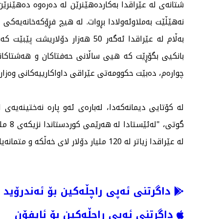
شتانەی لە عێراقدا بەكاردەهێنرێن لە دەرەوە دەهێنرێ
بەڵام لە عێراقدا ئەگەر 50 هەزار
بانكیی بگۆڕێت كە هیی ساڵانی حەفتاكان و هەشتاكانە
چوارەم، دەبێت حكوومەتی عێراقی داواكارییەكانی وەزا
لە كۆتایی دیمانەكەدا، لەبارەی ئەو پارە نەختینەیەی ل
گوتی،
لە عێراقدا زیاتر لە 120 ملیار دۆلار لای خەڵكە و متمانەیان بە بانكەكان نییە تا لەوێ دایبنێن.
داگرتنی ئەپی راچڵەکین بۆ ئەندرۆید
داگرتنی ئەپی راچڵەکین بۆ ئایفۆن