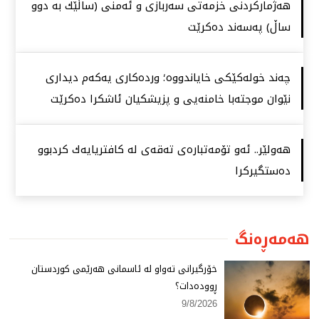
هەژماركردنی خزمەتی سەربازی و ئەمنی (ساڵێك بە دوو
ساڵ) پەسەند دەكرێت
چەند خولەكێكی خایاندووە؛ وردەكاری یەكەم دیداری
نێوان موجتەبا خامنەیی و پزیشكیان ئاشكرا دەكرێت
هەولێر.. ئەو تۆمەتبارەی تەقەی لە كافتریایەك كردبوو
دەستگیركرا
هەمەڕەنگ
خۆرگیرانی تەواو لە ئاسمانی هەرێمی كوردستان
ڕوودەدات؟
9/8/2026