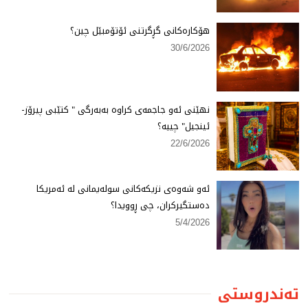
هۆكارەكانی گڕگرتنی ئۆتۆمبێل چین؟
30/6/2026
نهێنی ئەو جاجمەی كراوە بەبەرگی " كتێبی پیرۆز-
ئینجیل" چییە؟
22/6/2026
ئەو شەوەی نزیكەكانی سولەیمانی لە ئەمریكا
دەستگیركران، چی ڕوویدا؟
5/4/2026
تەندروستی