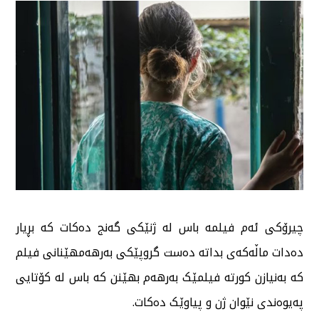
چیرۆکی ئەم فیلمە باس لە ژنێکی گەنج دەکات کە بڕیار
دەدات ماڵەکەی بداتە دەست گروپێکی بەرهەمهێنانی فیلم
کە بەنیازن کورتە فیلمێک بەرهەم بهێنن کە باس لە کۆتایی
پەیوەندی نێوان ژن و پیاوێک دەکات.