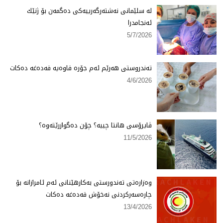
لە سلێمانی نەشتەرگەرییەكی دەگمەن بۆ ژنێك
ئەنجامدرا
5/7/2026
تەندروستی هەرێم ئەم جۆرە قاوەیە قەدەغە دەكات
4/6/2026
ڤایرۆسی هانتا چییە؟ چۆن دەگوازرێتەوە؟
11/5/2026
وەزارەتی تەندورستی بەكارهێنانی ئەم ئامرازانە بۆ
چارەسەركردنی نەخۆش قەدەغە دەكات
13/4/2026