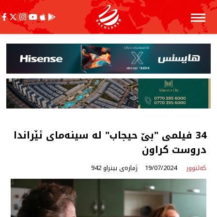
34 فیلمی "بێ حیجاب" لە سینەمای ئێراندا
دروست کراون
کەلتوور
19/07/2024
ژمارەی بینراو 942