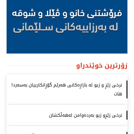
زۆرترین خوێندراو
نرخی زێڕ و زیو لە بازاڕەكانی هەرێم گۆڕانكارییان بەسەردا
هات
نرخی زێڕو زیو بەردەوامن لەهەڵكشان