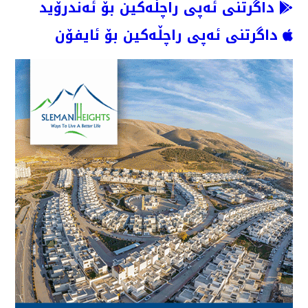
داگرتنی ئەپی راچڵەکین بۆ ئەندرۆید
داگرتنی ئەپی راچڵەکین بۆ ئایفۆن