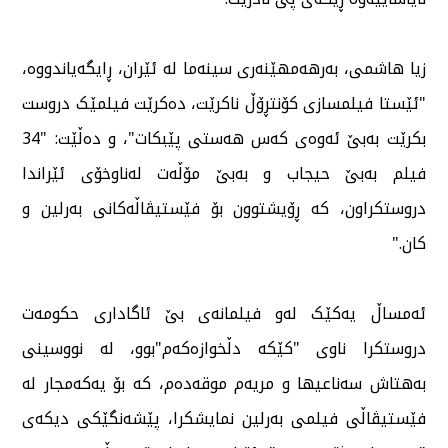
زیا هاشمی، بەرهەمهێنەری سینەما لە ئێران، ڕایگەیاندووە،
"ئێستا فیلمسازی کۆنتڕۆڵ ناکرێت، دەکرێت فیلمێک دروست
بکرێت بەبێ ئەوەی کەس هەستی پێبکات"، و دەڵێت: "34
فیلم بەبێ حیجاب و بەبێ مۆڵەت لەناوخۆی ئێراندا
دروستکراون، کە ڕۆیشتوون بۆ فێستیڤاڵەکانی بەرلین و
کان."
ئەمساڵ یەکێک لەو فیلمانەی بێ ئاگاداری حکومەت
دروستکرا ناوی "کێکە دڵخوازەکەم"بوو، لە نووسینی
بەهتاش سەناعیها و مریەم موقەدەم، کە بۆ یەکەمجار لە
فێستیڤاڵی فیلمی بەرلین نمایشکرا، پێشەنگێکی دیکەی