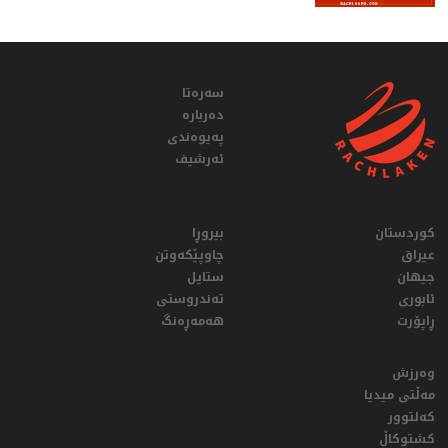
سەرەتا
دەربارە
پەیوەندی
ئەرشیف
کوردستان
بیروڕا
عيراق
چاوپێکەوتن
جیهان
ستایل
ئابوری
تەندروستی
ڕاپۆرت
هەمەڕەنگ
وەرزش
مەڵتی میدیا
کەلتوور
کشتوکاڵ