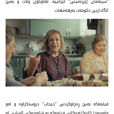
"سینەمای ژێرزەمینی" ئێرانییە. لەناوخۆی وڵات و بەبێ
ئاگاداریی حکومەت بەرهەمهات.
فیلمەکە بەبێ ڕەچاوکردنی "حیجاب" دروستکراوە و لەو
ماوەیەدا کارەکتەرەکانی فیلمەکە بە شێوەیەکی ئاسایی لە