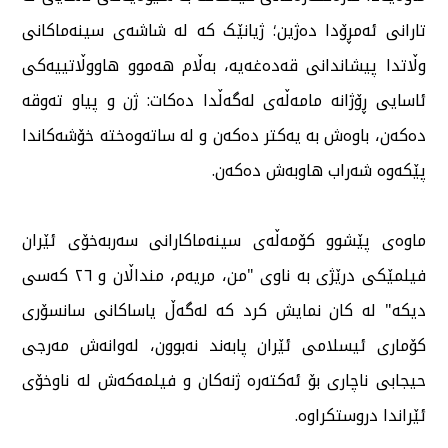
تارانی ئەمڕۆدا دەژین؛ ژیانێک کە لە شاشەی سینەماکانی
وڵاتدا پیشاندانی قەدەغەیە، بەڵام هەموو هاووڵاتییەکی
ئاسایی ڕۆژانە مامەڵەی لەگەڵدا دەکات: ژن و پیاو تەوقە
دەکەن، باوەش بە یەکتر دەکەن و لە ساتەوەختە خۆشەکاندا
پێکەوە شەراب هاوبەش دەکەن.
ماوەی پێشوو کۆمەڵەی سینەماکارانی سەربەخۆی ئێران
فیلمێکی درێژی بە ناوی "من، مریەم، منداڵان و ٢٦ کەسی
دیکە" لە کان نمایش کرد کە لەگەڵ یاساکانی سانسۆری
کۆماری ئیسلامی ئێران پابەند نەبوون، لەوانەش مەرجی
حیجابی ناچاری بۆ ئەکتەرە ژنەکان و فیلمەکەش لە ناوخۆی
ئێراندا دروستکراوە.