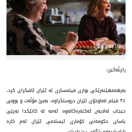
راچڵەکین-
بەرهەمهێنەرێکی بواری فیلمسازی لە ئێران ئاشکرای کرد،
٣٤ فیلم لەناوخۆی ئێران دروستکراوە، بەبێ مۆڵەت و بوونی
حیجاب لەلایەن ئەکتەرەکانەوە. ئەمە لە کاتێکدا بەپێی
یاسای حکومەتی کۆماری ئیسلامی ئێران ئەم کارە
نایاساییەوە ڕێگەی پێ نادرێت.