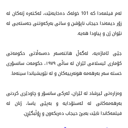
لەم فیلمەدا کە 101 خولەک دەخایەنێت، ئەکتەرە ژنەکان لە
زۆر دیمەندا حیجاب ناپۆشن و ساتی بەرکەوتنی جەستەیی لە
نێوان ژن و پیاودا هەیە.
جێی ئاماژەیە، لەگەڵ هاتنەسەر دەسەڵاتی حکومەتی
کۆماری ئیسلامی ئێران لە ساڵی ١٩٧٩، حکومەت سانسۆری
خستە سەر بەرهەمە هونەرییەکان و لە نێویشیاندا سینەما.
وەزارەتی ئیرشاد لە ئێران، ئەرکی سانسۆر و چاودێری کردنی
بەرهەمەکانی لە ئەستۆدایە و بەپێی یاسا، ژنان لە
فیلمەکاندا نابێت بەبێ حیجاب دەربکەون و ڕۆڵبگێڕن.