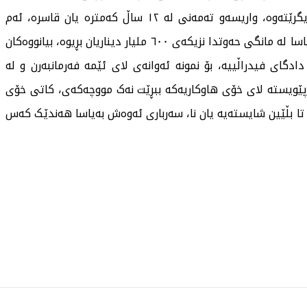
کەس هەیە بەتایبەت لە خانەنشین بەیاسا بایۆمەتری نایگرێتەوە، واریسەو تەمەنی لە ١٢ ساڵ کەمترە یان قاسرە، ئەم
جۆرە کێشانە هەیە هەموویان کۆکردووەتەوە بە دەر لە یاسا لە مانگی حەوتدا نزیکەی ٦٠٠ ملیار دیناریان بڕیوە، بیانووەکان
ادگای فیدراڵییە، بۆ نمونە ئەوانەی لای ئێمە فەرمانبەرن و لە
 پێویستە لای خۆی هاوکاریەكە ببڕێت نەک مووچەکەی، کاتی خۆی
 تا بڵێین شایستەیە یان نا، سەرباری ئەوەش بەیاسا هەندێک کەس