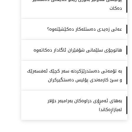
دەكات
عەلی زەیدی دەستلەكار دەكێشێتەوە؟
هاتوچۆی سلێمانی شۆفێران ئاگادار دەكاتەوە
بە تۆمەتی دەستدرێژكردنە سەر كچێك ئەفسەرێك
و سێ كارمەندی پۆلیس دەستگیركران
بەهای ئەمڕۆی دراوەكان بەرامبەر دۆلار
لەبازاڕەكاندا