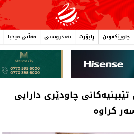
چاوپێکەوتن
ڕاپۆرت
تەندروستی
مەڵتی میدیا
تێبینیەکانی چاودێری دارایی
ەر کراوە