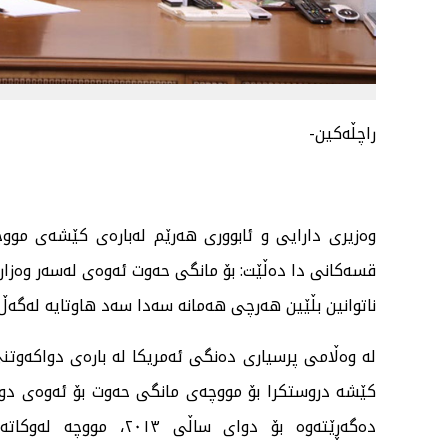
راچڵەکین-
وەزیری دارایی و ئابووری هەرێم لەبارەی کێشەی مووچ
قسەکانی دا دەڵێت: بۆ مانگی حەوت ئەوەی لەسەر وەزار
ناتوانین بڵێین هەرچی هەمانە سەدا سەد هاوتایە لەگە
لە وەڵامی پرسیاری دەنگی ئەمریکا لە بارەی دواکەوتن
کێشە دروستکرا بۆ مووچەی مانگی حەوت بۆ ئەوەی دوا
دەگەڕێتەوە بۆ دوای سا