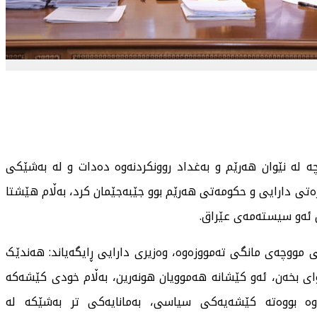
ە لە نێوان هەرێم و بەغداد روونکردنەوە دەدات و لە بەشێکی
ەتی دارایی و حکومەتی هەرێم بوو جێبەجێمان کرد، بەڵام هێشتا
ڵ ئەو سیستەمەی عێراق.
ی مووچەی مانگی تەمووزەوە، وەزیری دارایی ڕایگەیاند: هەندێک
ی بخەن، ئەو کێشانە هەموویان هونەرین، بەڵام خودی کێشەکە
ڵی ٢٠١٣، مووچە لەوکاتەوە بووەتە کێشەیەکی سیاسی، بەمانایەکی تر بەشێکە لە