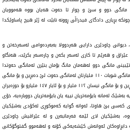
لە مانگی دوو و سێ و چوار تا حەوت هەیان بووە هەموویان
نکە بڕیاری دادگای فیدراڵی ڕوونە نابێت لە ژێر هیچ پاساوێکدا
، دیوانی چاودێری دارایی هەردوولا بەبەردەوامی لەسەرخەتن و
 عێراق و هەرێم تا کاری لەسەر بکەن و چارەسەر بکرێت، هەنگاو
تێبینی مانگی دوو لەهەمان مانگ بۆمان بنێرن لەمانگی حەوتدا
بەیەکجار تێبینی شەش مانگی کۆکردۆتەوە و دەڵێت بۆ مانگی شوبات ١١٠ ملیارتان لەمانگی حەوت لێ دەبڕین و بۆ مانگی
ئازار ٢٠ ملیارتان بەهەمان شێوە لەمانگی حەوت لێ دەبڕین و بۆ مانگی نیسان ١١٢ ملیار و بۆ ئایار ١٤٧ ملیارو بۆ حوزەیران
ملیار، بیانووەکە ئەوەیە بەشێک لەمانە بایۆمەتریان نییە یان بایۆمەتریان دووبارەیە، خۆی
up ) مان هەیە ناسنامەی کەسی بێ هاوتا، ئەوانە گوایە کەموکوڕی لەکۆدی بەشێکیان
ووە، بەشێکیان لای ئێمە فەرمانبەرن و لە عێراقیش چاودێری
ە دابڕاوەکان ئەوانەش کێشەیەکی کۆنە و لەهەموو گفتوگۆکانی