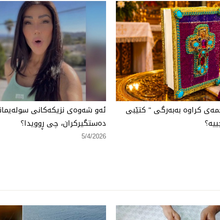
مەی كراوە بەبەرگی " كتێبی
ئەو شەوەی نزیكەكانی سولەیمانی
ییە؟
دەستگیركران، چی ڕوویدا؟
5/4/2026