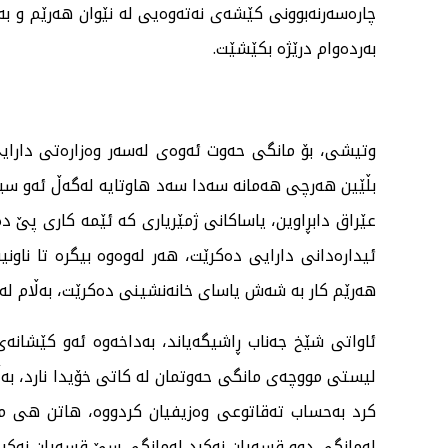
بەردەوام درێژە بکێشێت.
وتیشی، بۆ مانگی حەوت ئەوەی لەسەر وەزارەتی دارایی
عێراق دابڕاوین، یاساکانی ژمێریاری کە ئێمە کاری پێ 
ئیدارەدانی دارایی دەکرێت، هەر لەوەوە بیگرە تا ناونی
هەرێم کار بە شەش یاسای خانەنشینی دەکرێت، بەڵام لەع
ئاواتی شێخ جەناب ڕاشیگەیاند، بەداخەوە ئەو کێشانەی
لیستی مووچەی مانگی حەوتمان لە کاتی خۆیدا نارد، ب
کرد بەحساب تەقاتوعی وەزیفیان کردووە، هاتن هی م
لەمانگی دوو قسەیان نەکرد لەمانگی سێ قسەیان نەکرد 