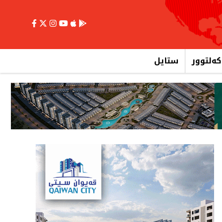
کەلتوور
ستایل