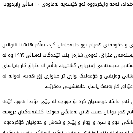
چارەسەرنەبوونی کێشەی نەتەوەیی لە نێوان هەرێم و بەغداد، ئەمە وایکردووە ئەو کێشەیە لەماوەی ١٠ ساڵی ڕابردوودا
 و حکومەتی هەرێم بوو جێبەجێمان کرد، بەڵام هێشتا ناتوانین
بڵێین هەرچی هەمانە سەدا سەد هاوتایە لەگەڵ ئەو سیستەمەی عێراق، ئەوەی شارەزا بێت تێدەگات لەساڵی ١٩٩٢ وە لە
دەکەین سیستەمی ژمێریاری گشتییە، بەڵام لە عێراق کار بەیاسای
شانی وەزیفی و کۆمەڵیک بواری تر جیاوازی زۆر هەیە، لەوانە لە
ێراق کار بەیەک یاسای خانەنشینی دەکرێت.
 ئەم مانگە دروستیان کرد بۆ مووچە لە جێی خۆیدا نەبوو، ئێمە
ەڵام هەر دوایان خست هاتن لەمانگی حەوتدا کێشەیەکیان دروست
انگی دوو و سێ و چوار و پێنج و شەش و حەوتیان کۆکردەوە،
لە چوار لە پێنج لەشەش قسەیان نەکرد لەمانگی حەوت بەیەکجار