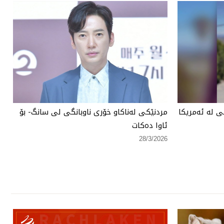
 لە ئەمریكا
مردنێكی لەناكاو خۆری ناوبانگی لی سانگ- بۆ
ئاوا دەكات
28/3/2026