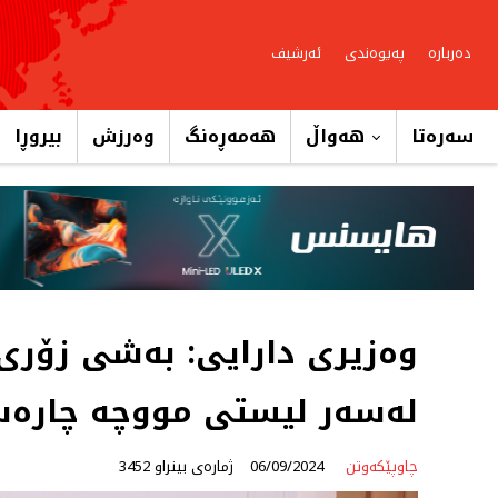
دەربارە
پەیوەندی
ئەرشیف
سەرەتا
هەواڵ
هەمەڕەنگ
وەرزش
بیروڕا
وەزیری دارایی: بەشی زۆری 
لەسەر لیستی مووچە چارەس
چاوپێکەوتن
06/09/2024
ژمارەی بینراو 3452