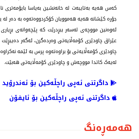
ئەوەنین مووچەی لەسەر ببڕدرێت کە پێچەوانەی بڕیاری د
عێراق چاودێری کۆمەڵایەتی وەردەگرن، ئەگەر دەیبڕێت
چاودێری کۆمەڵایەتی بۆ براوەتەوە پرس بە ئێمە نەکراوە
لەیەک کاتدا مووچەش و چاودێری کۆمەڵایەتی هەبێت.
داگرتنی ئەپی راچڵەکین بۆ ئەندرۆید
داگرتنی ئەپی راچڵەکین بۆ ئایفۆن
هەمەڕەنگ