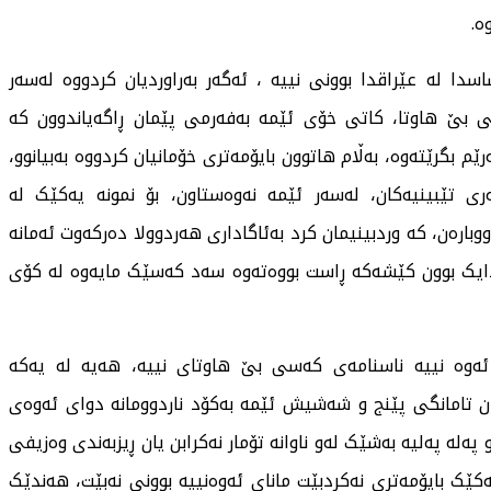
ە.
سدا لە عێراقدا بوونی نییە ، ئەگەر بەراوردیان کردووە لەسەر
ەر ( upn ) ناسنامەی کەسی بێ هاوتا، کاتی خۆی ئێمە بەفەرمی پێمان ڕاگەیاندوون کە
 بگرێتەوە، بەڵام هاتوون بایۆمەتری خۆمانیان کردووە بەبیانوو،
ی تێبینیەکان، لەسەر ئێمە نەوەستاون، بۆ نمونە یەکێک لە
 وەزارەتی ناوخۆ دووبارەن، کە وردبینیمان کرد بەئاگاداری هەردوولا دەرکەوت ئەمانە
ەدایک بوون کێشەکە ڕاست بووەتەوە سەد کەسێک مایەوە لە کۆی
 ئەوە نییە ناسنامەی کەسی بێ هاوتای نییە، هەیە لە یەکە
کان تامانگی پێنج و شەشیش ئێمە بەکۆد ناردوومانە دوای ئەوەی
 پەلە پەلیە بەشێک لەو ناوانە تۆمار نەکرابن یان ڕیزبەندی وەزیفی
 بەڵام ئەگەر یەکێک بایۆمەتری نەکردبێت مانای ئەوەنییە بوونی نەبێت، هەندێک