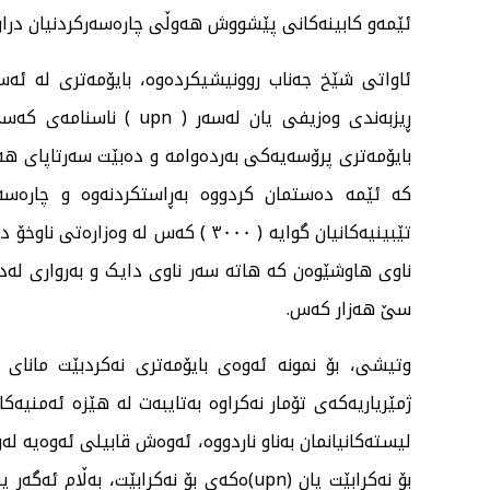
ئێمەو کابینەکانی پێشووش هەوڵی چارەسەرکردنیان دراو
ئاواتی شێخ جەناب روونیشیکردەوە، بایۆمەتری لە ئەسا
ڕیزبەندی وەزیفی یان لەس
بایۆمەتری پرۆسەیەکی بەردەوامە و دەبێت سەرتاپای هەرێم
کە ئێمە دەستمان کردووە بەڕاستکردنەوە و چارەسەر
تێبینیەکانیان گوایە ( ٣٠٠٠ ) کەس لە
ناوی هاوشێوەن کە هاتە سەر ناوی دایک و بەرواری ل
سێ هەزار کەس.
وتیشی، بۆ نمونە ئەوەی بایۆمەتری نەکردبێت مانای
ژمێریاریەکەی تۆمار نەکراوە بەتایبەت لە هێزە ئەمنیە
لیستەکانیانمان بەناو ناردووە، ئەوەش قابیلی ئەوەیە لەو
بۆ نەکرابێت یان (upn)ەکەی بۆ نەکرابێت،