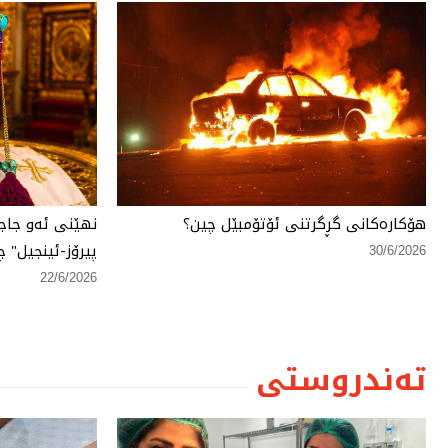
هۆكارەكانی گڕگرتنی ئۆتۆمبێل چین؟
نهێنی ئەو جاج
پیرۆز-ئینجیل" چ
30/6/2026
22/6/2026
تەندروستی