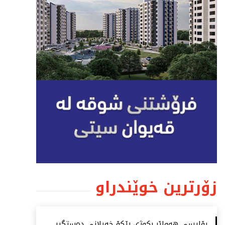
زۆرترین خوێندراو
پۆلیسی هەولێر بكوژی رێكۆ خەیلانی دەستگیر