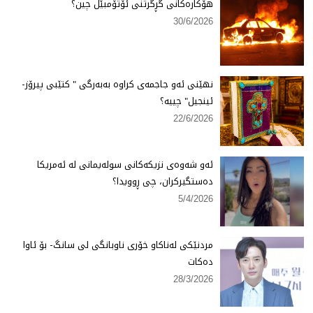
هۆكارەكانی گڕگرتنی ئۆتۆمبێل چین؟
30/6/2026
نهێنی ئەو جاجمەی كراوە بەبەرگی " كتێبی پیرۆز-
ئینجیل" چییە؟
22/6/2026
ئەو شەوەی نزیكەكانی سولەیمانی لە ئەمریكا
دەستگیركران، چی ڕوویدا؟
5/4/2026
مردنێكی لەناكاو خۆری ناوبانگی لی سانگ- بۆ ئاوا
دەكات
28/3/2026