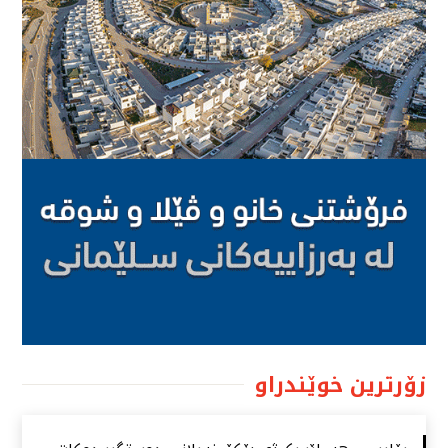
زۆرترین خوێندراو