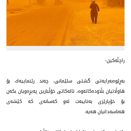
راچڵەكین-
بەڕێوەبەرایەتی گشتی سلێمانی، چەند رێنماییەك بۆ
هاوڵاتیان بڵاودەكاتەوە، تالەكاتی خۆڵبارین پەیڕەویان بكەن
بۆ خۆپارێزی بەتایبەت لەو كەسانەی كە كێشەی
هەناسەدانیان هەیە.