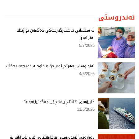
تەندروستی
لە سلێمانی نەشتەرگەرییەكی دەگمەن بۆ ژنێك
ئەنجامدرا
5/7/2026
تەندروستی هەرێم ئەم جۆرە قاوەیە قەدەغە دەكات
4/6/2026
ڤایرۆسی هانتا چییە؟ چۆن دەگوازرێتەوە؟
11/5/2026
وەزارەتی تەندورستی بەكارهێنانی ئەم ئامرازانە بۆ