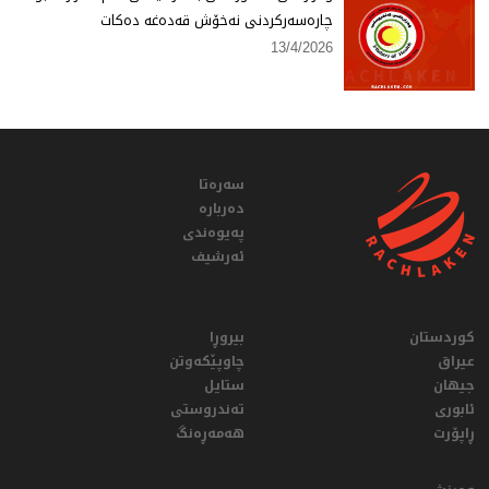
چارەسەركردنی نەخۆش قەدەغە دەكات
13/4/2026
سەرەتا
دەربارە
پەیوەندی
ئەرشیف
کوردستان
بیروڕا
عيراق
چاوپێکەوتن
جیهان
ستایل
ئابوری
تەندروستی
ڕاپۆرت
هەمەڕەنگ