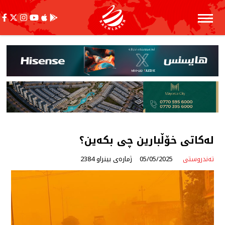
لەكاتی خۆڵبارین چی بكەین؟
تەندروستی
05/05/2025
ژمارەی بینراو 2384