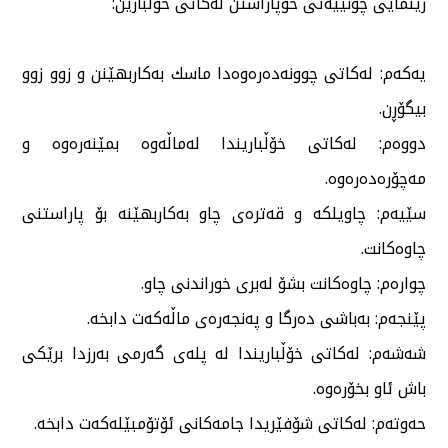
رێنمایی چۆنییەتی خۆپاراستن لەكاتی خۆڵبارین:
یەكەم: لەكاتی چوونەدەرەوەدا ماسك بەكاربهێنن و زوو زوو
بیگۆڕن.
دووەم: لەكاتی خۆڵباریندا لەماڵەوە بمێنەرەوە و
مەچۆرەدەرەوە.
سێیەم: چاویلكە و قەترەی چاو بەكاربهێنە بۆ پاراستنی
چاوەكانت.
چوارەم: چاوەكانت بشۆ لەبری خوراندنی چاو.
پێنجەم: بەباشی دەرگا و پەنجەرەی ماڵەكەت دابخە.
شەشەم: لەكاتی خۆڵباریندا لە پلەی گەرمی بەرزدا برێكی
باش ئاو بخۆرەوە.
حەوتەم: لەكاتی شۆفێریدا جامەكانی ئۆتۆمبێلەكەت دابخە.