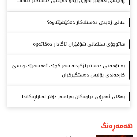
پۆلیسی هەولێر بكوژی رێكۆ خەیلانی دەستگیر دەكات
عەلی زەیدی دەستلەكار دەكێشێتەوە؟
هاتوچۆی سلێمانی شۆفێران ئاگادار دەكاتەوە
بە تۆمەتی دەستدرێژكردنە سەر كچێك ئەفسەرێك و سێ
كارمەندی پۆلیس دەستگیركران
بەهای ئەمڕۆی دراوەكان بەرامبەر دۆلار لەبازاڕەكاندا
هەمەڕەنگ