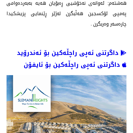
هەشتەم: ئەوانەی نەخۆشیی ڕەبۆیان هەیە بەبەردەوامی
پەمپی ئۆكسجین هەڵبگرن لەژێر ڕێنمایی پزیشكیدا
چارەسەر وەربگرن .
داگرتنی ئەپی راچڵەکین بۆ ئەندرۆید
داگرتنی ئەپی راچڵەکین بۆ ئایفۆن