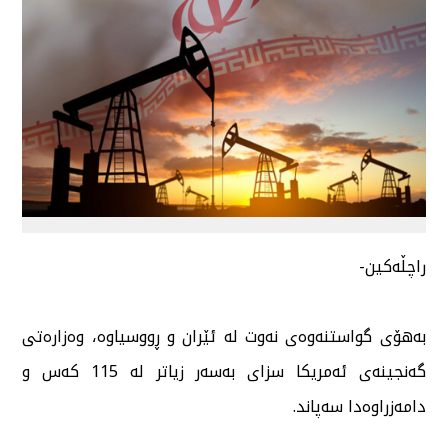
راچڵەكین-
بەهۆی گواستنەوەی نەوت لە ئێران و ڕووسیاوە، وەزارەتی
گەنجینەی ئەمریكا سزای بەسەر زیاتر لە 115 كەس و
دامەزراوەدا سەپاند.