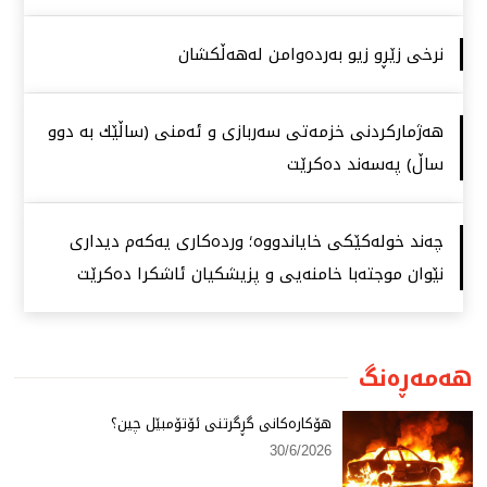
نرخی زێڕو زیو بەردەوامن لەهەڵكشان
هەژماركردنی خزمەتی سەربازی و ئەمنی (ساڵێك بە دوو
ساڵ) پەسەند دەكرێت
چەند خولەكێكی خایاندووە؛ وردەكاری یەكەم دیداری
نێوان موجتەبا خامنەیی و پزیشكیان ئاشكرا دەكرێت
هەمەڕەنگ
هۆكارەكانی گڕگرتنی ئۆتۆمبێل چین؟
30/6/2026