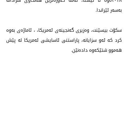
٢٠١٨ەوە تا ئێستا، ئەمە گەورەترین هەنگاوی سزادانە
بەسەر ئێراندا.
سكۆت بیسێنت، وەزیری گەنجینەی ئەمریكا، ، ئاماژەی بەوە
كرد كە ئەو سزایانە، پاراستنی ئاسایشی ئەمریكا لە پێش
هەموو شتێكەوە دادەنێن.