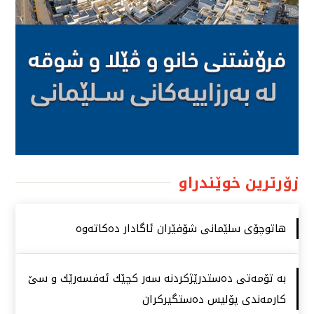
زۆرترین خوێندراو
هاتوچۆی سلێمانی شۆفێران ئاگادار دەكاتەوە
بە تۆمەتی دەستدرێژكردنە سەر كچێك ئەفسەرێك و سێ
كارمەندی پۆلیس دەستگیركران