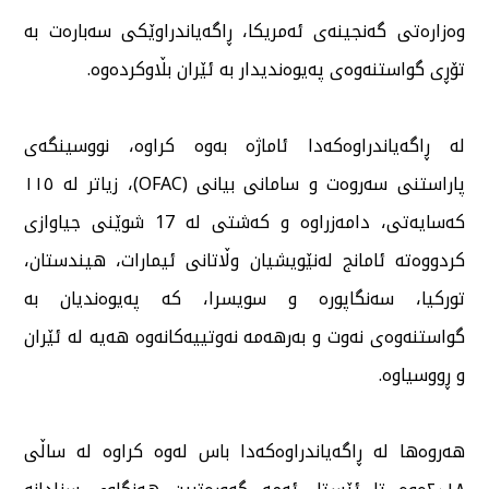
وەزارەتی گەنجینەی ئەمریكا، ڕاگەیاندراوێكی سەبارەت بە
تۆڕی گواستنەوەی پەیوەندیدار بە ئێران بڵاوكردەوە.
لە ڕاگەیاندراوەكەدا ئاماژە بەوە كراوە، نووسینگەی
پاراستنی سەروەت و سامانی بیانی (OFAC)، زیاتر لە ١١٥
كەسایەتی، دامەزراوە و كەشتی لە 17 شوێنی جیاوازی
كردووەتە ئامانج لەنێویشیان وڵاتانی ئیمارات، هیندستان،
توركیا، سەنگاپورە و سویسرا، كە پەیوەندیان بە
گواستنەوەی نەوت و بەرهەمە نەوتییەكانەوە هەیە لە ئێران
و ڕووسیاوە.
هەروەها لە ڕاگەیاندراوەكەدا باس لەوە كراوە لە ساڵی