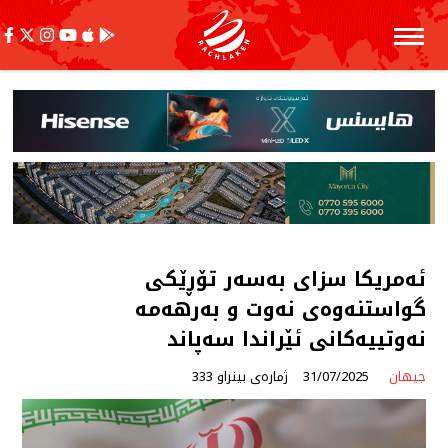
ئەمریكا سزای بەسەر تۆڕێكی
گواستنەوەی نەوت و بەرهەمە
نەوتییەكانی ئێراندا سەپاند
جیهان
31/07/2025
ژمارەی بینراو 333