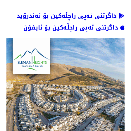
داگرتنی ئەپی راچڵەکین بۆ ئەندرۆید
داگرتنی ئەپی راچڵەکین بۆ ئایفۆن