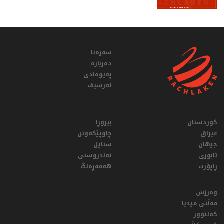
سەرەتا
دەربارە
پەیوەندی
ئەرشیف
کوردستان
بیروڕا
عيراق
چاوپێکەوتن
جیهان
ستایل
ئابوری
تەندروستی
ڕاپۆرت
هەمەڕەنگ
وەرزش
مەڵتی میدیا
کەلتوور