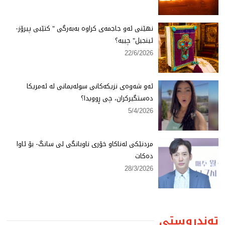
نهێنی ئەو جاجمەی كراوە بەبەرگی " كتێبی پیرۆز-
ئینجیل" چییە؟
22/6/2026
ئەو شەوەی نزیكەكانی سولەیمانی لە ئەمریكا
دەستگیركران، چی ڕوویدا؟
5/4/2026
مردنێكی لەناكاو خۆری ناوبانگی لی سانگ- بۆ ئاوا
دەكات
28/3/2026
تەندروستی