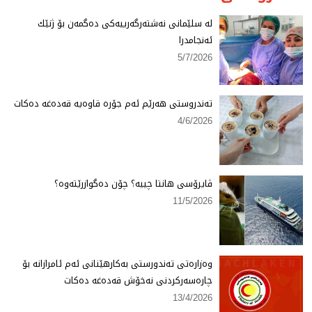
لە سلێمانی نەشتەرگەرییەكی دەگمەن بۆ ژنێك
ئەنجامدرا
5/7/2026
تەندروستی هەرێم ئەم جۆرە قاوەیە قەدەغە دەكات
4/6/2026
ڤایرۆسی هانتا چییە؟ چۆن دەگوازرێتەوە؟
11/5/2026
وەزارەتی تەندورستی بەكارهێنانی ئەم ئامرازانە بۆ
چارەسەركردنی نەخۆش قەدەغە دەكات
13/4/2026