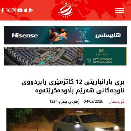
بڕی بارانبارینی 12 كاتژمێری رابردووی
ناوچەكانی هەرێم بڵاودەكرێتەوە
کوردستان
04/02/2026
ژمارەی بینراو 1234