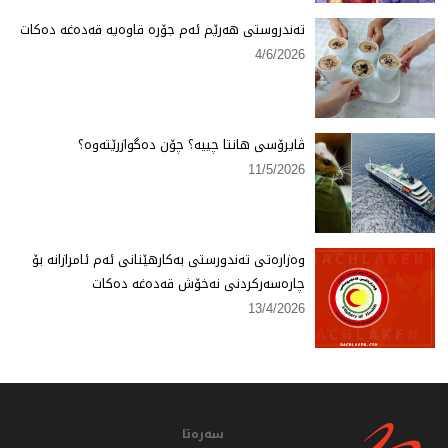
تەندروستی هەرێم ئەم جۆرە قاوەیە قەدەغە دەكات
4/6/2026
ڤایرۆسی هانتا چییە؟ چۆن دەگوازرێتەوە؟
11/5/2026
وەزارەتی تەندورستی بەكارهێنانی ئەم ئامرازانە بۆ
چارەسەركردنی نەخۆش قەدەغە دەكات
13/4/2026
سەرەتا