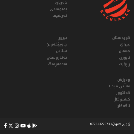
دەربارە
پەیوەندی
ئەرشیف
کوردستان
بیروڕا
عيراق
چاوپێکەوتن
جیهان
ستایل
ئابوری
تەندروستی
ڕاپۆرت
هەمەڕەنگ
وەرزش
مەڵتی میدیا
کەلتوور
کشتوکاڵ
تاگەکان
ژووری هەواڵ/ 07714327073