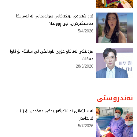
ئەو شەوەی نزیكەكانی سولەیمانی لە ئەمریكا
دەستگیركران، چی ڕوویدا؟
5/4/2026
مردنێكی لەناكاو خۆری ناوبانگی لی سانگ- بۆ ئاوا
دەكات
28/3/2026
تەندروستی
لە سلێمانی نەشتەرگەرییەكی دەگمەن بۆ ژنێك
ئەنجامدرا
5/7/2026