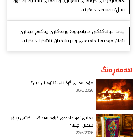
هەژماركردنی خزمەتی سەربازی و ئەمنی (ساڵێك بە دوو
ساڵ) پەسەند دەكرێت
چەند خولەكێكی خایاندووە؛ وردەكاری یەكەم دیداری
نێوان موجتەبا خامنەیی و پزیشكیان ئاشكرا دەكرێت
هەمەڕەنگ
هۆكارەكانی گڕگرتنی ئۆتۆمبێل چین؟
30/6/2026
نهێنی ئەو جاجمەی كراوە بەبەرگی " كتێبی پیرۆز-
ئینجیل" چییە؟
22/6/2026