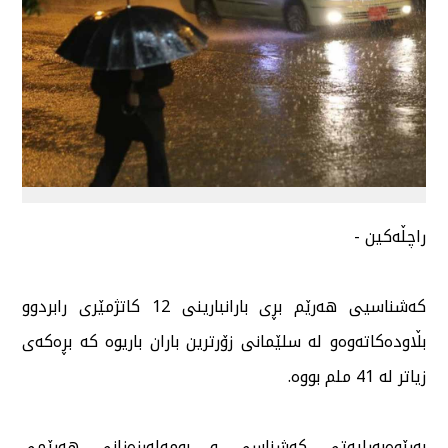
راچڵەكین -
كەشناسیی هەرێم بڕی بارانبارینی 12 كاتژمێری رابردوو
بڵاودەكاتەوەو لە سلێمانی زۆرترین باران باریوە كە بڕەكەی
زیاتر لە 41 ملم بووە.
بەڕێوەبەرایەتی كەشناسی و بومەلەرزەزانی هەرێمی