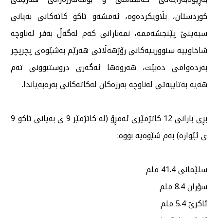
كوردستان، بڵاویكردەوە، ئەمشەو تاكو كاتەكانی بەیانی
سبەینێ پێنجشەممە، نمەبارانی كەم لەگەڵ بەفر لەناوچە
شاخاوییە سنوورییەكانی رۆژهەڵاتی هەرێم بەشێوەی پچرپچر
بەردەوامی دەبێت، هەروەها ئەگەری دروستبوونی تەم
هەیە بەتایبەتی لەناوچە بەرزەكان لەكاتەكانی بەرەبەیاندا.
بڕی بارانی 12 كاتژمێری ئەمڕۆ (لە كاتژمێر 9 ی بەیانی تاكو 9
ی ئێوارە) بەم شێوەیە بووە:
سلێمانی 41.4 ملم
سۆران 8.4 ملم
ئاكرێ 5.4 ملم