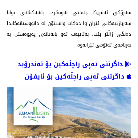
سەرۆكی ئەمریكا جەختی لەوەكرد، پاشەكشەی توانا
سەربازییەكانی ئێران وا دەكات واشنتۆن لە دانووستانەكاندا
دەنگی زاڵتر بێت، بەتایبەت ئەو بابەتانەی پەیوەستن بە
بەرنامەی ئەتۆمی ئێرانەوە.
داگرتنی ئەپی راچڵەکین بۆ ئەندرۆید
داگرتنی ئەپی راچڵەکین بۆ ئایفۆن