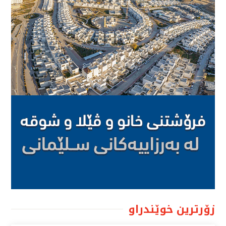
زۆرترین خوێندراو