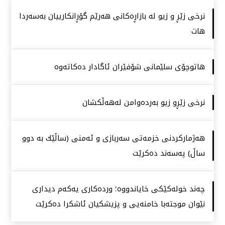
نرخی زێڕ و زیو لە بازاڕەكانی هەرێم گۆڕانكارییان بەسەردا
هات
هاتوچۆی سلێمانی شۆفێران ئاگادار دەكاتەوە
نرخی زێڕو زیو بەردەوامن لەهەڵكشان
هەژماركردنی خزمەتی سەربازی و ئەمنی (ساڵێك بە دوو
ساڵ) پەسەند دەكرێت
چەند خولەكێكی خایاندووە؛ وردەكاری یەكەم دیداری
نێوان موجتەبا خامنەیی و پزیشكیان ئاشكرا دەكرێت