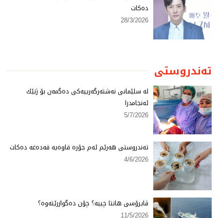
دەكات
28/3/2026
تەندروستی
لە سلێمانی نەشتەرگەرییەكی دەگمەن بۆ ژنێك
ئەنجامدرا
5/7/2026
تەندروستی هەرێم ئەم جۆرە قاوەیە قەدەغە دەكات
4/6/2026
ڤایرۆسی هانتا چییە؟ چۆن دەگوازرێتەوە؟
11/5/2026