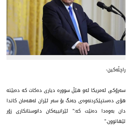
راچڵەكین-
سەرۆكی ئەمریكا ئەو هێڵ سوورە دیاری دەكات كە دەبێتە
هۆی دەستپێكردنەوەی جەنگ بۆ سەر ئێران لەهەمان كاتدا
دان بەوەدا دەنێت كە:" ئێرانییەكان دانوستانكاری زۆر
لێهاتوون."