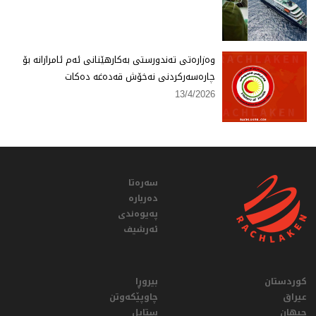
وەزارەتی تەندورستی بەكارهێنانی ئەم ئامرازانە بۆ
چارەسەركردنی نەخۆش قەدەغە دەكات
13/4/2026
سەرەتا
دەربارە
پەیوەندی
ئەرشیف
کوردستان
بیروڕا
عيراق
چاوپێکەوتن
جیهان
ستایل