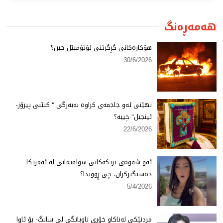
هەمەڕەنگ
هۆكارەكانی گڕگرتنی ئۆتۆمبێل چین؟
30/6/2026
نهێنی ئەو جاجمەی كراوە بەبەرگی " كتێبی پیرۆز-
ئینجیل" چییە؟
22/6/2026
ئەو شەوەی نزیكەكانی سولەیمانی لە ئەمریكا
دەستگیركران، چی ڕوویدا؟
5/4/2026
مردنێكی لەناكاو خۆری ناوبانگی لی سانگ- بۆ ئاوا