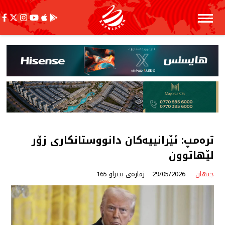
ترەمپ: ئێرانییەكان دانووستانكاری زۆر
لێهاتوون
جیهان
29/05/2026
ژمارەی بینراو 165