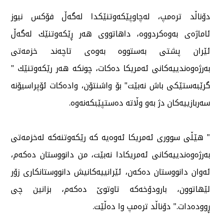
دۆناڵد ترەمپ، لەچاوپێكەوتنێكدا لەگەڵ فۆكس نیوز
ئاماژەی بەوەكردووە، داهاتووی هەر ڕێكەوتنێك لەگەڵ
ئێران پشتی بەستووە بەوەی تاچەند خزمەتی
بەرژەوەندییەكانی ئەمریكا دەكات، چونكە هەر رێكەوتنێك "
گرێبەستێكی باش نەبێت" بۆ واشنتۆن، وادەكات ئۆپراسیۆنە
سەربازییەكان دژ بەو وڵاتە دەستپێبكەنەوە.
" هێڵی سووری ئەمریكا ئەوەیە كە رێكەوتنەكە لەخزمەتی
بەرژەوەندییەكانی ئەمریكادا نەبێت، من دانووستان دەكەم،
ئەوان دانووستان دەكەن، ئێرانییەكانیش دانووستانكاری زۆر
لێهاتوون، بارودۆخەكە تاوتوێ دەكەم، بزانین چی
ڕوودەدات." دۆناڵد ترەمپ وا دەڵێت.