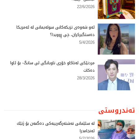
22/6/2026
ئەو شەوەی نزیكەكانی سولەیمانی لە ئەمریكا
دەستگیركران، چی ڕوویدا؟
5/4/2026
مردنێكی لەناكاو خۆری ناوبانگی لی سانگ- بۆ ئاوا
دەكات
28/3/2026
تەندروستی
لە سلێمانی نەشتەرگەرییەكی دەگمەن بۆ ژنێك
ئەنجامدرا
5/7/2026