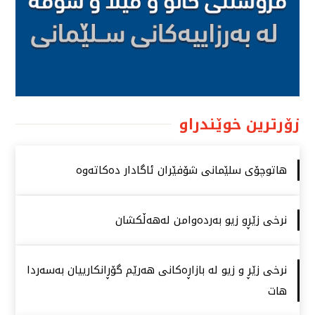
زۆرترین خوێندراو
هاتوچۆی سلێمانی شۆفێران ئاگادار دەكاتەوە
نرخی زێڕو زیو بەردەوامن لەهەڵكشان
نرخی زێڕ و زیو لە بازاڕەكانی هەرێم گۆڕانكارییان بەسەردا
هات