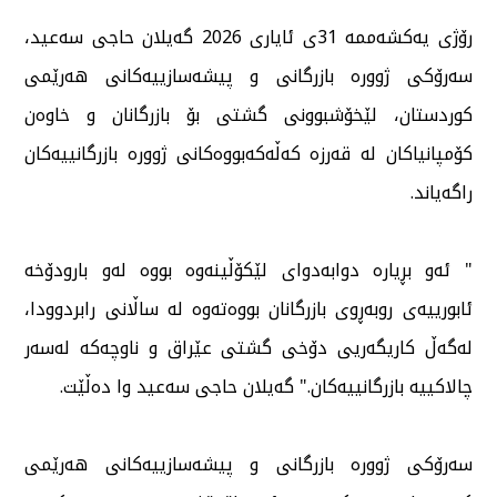
رۆژی یەكشەممە 31ی ئایاری 2026 گەیلان حاجی سەعید،
سەرۆكی ژوورە بازرگانی و پیشەسازییەكانی هەرێمی
كوردستان، لێخۆشبوونی گشتی بۆ بازرگانان و خاوەن
كۆمپانیاكان لە قەرزە كەڵەكەبووەكانی ژوورە بازرگانییەكان
راگەیاند.
" ئەو بڕیارە دوابەدوای لێكۆڵینەوە بووە لەو بارودۆخە
ئابورییەی روبەڕوی بازرگانان بووەتەوە لە ساڵانی رابردوودا،
لەگەڵ كاریگەریی دۆخی گشتی عێراق و ناوچەكە لەسەر
چالاكییە بازرگانییەكان." گەیلان حاجی سەعید وا دەڵێت.
سەرۆكی ژوورە بازرگانی و پیشەسازییەكانی هەرێمی