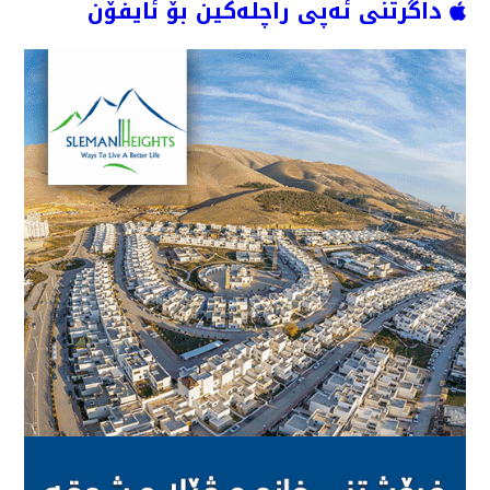
داگرتنی ئەپی راچڵەکین بۆ ئایفۆن