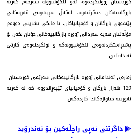
كوردستان روونیكردەوە، ئەو لێخۆشبوونە سەرجەم كەرتە
بازرگانییەكان دەگرێتەوە، لەگەڵ سڕینەوەی قەرزەكانی
پێشووی بازرگانان و كۆمپانیاكان، تا مانگی تشرینی دووەم
مۆڵەتیان هەیە سەردانی ژوورە بازرگانییەكانی خۆیان بكەن بۆ
پشتڕاستكردنەوەی لێخۆشبوونەكە و نوێكردنەوەی كارتی
ئەندامێتی.
ژمارەی ئەندامانی ژوورە بازرگانییەكانی هەرێمی كوردستان
120 هەزار بازرگان و كۆمپانیای تێپەڕاندووە، كە لە كەرتە
ئابورییە جیاوازەكاندا كاردەكەن.
داگرتنی ئەپی راچڵەکین بۆ ئەندرۆید