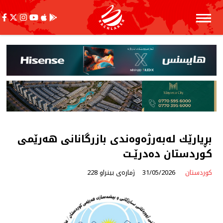
بڕیارێك لەبەرژەوەندی بازرگانانی هەرێمی
كوردستان دەدرێـت
کوردستان
31/05/2026
ژمارەی بینراو 228