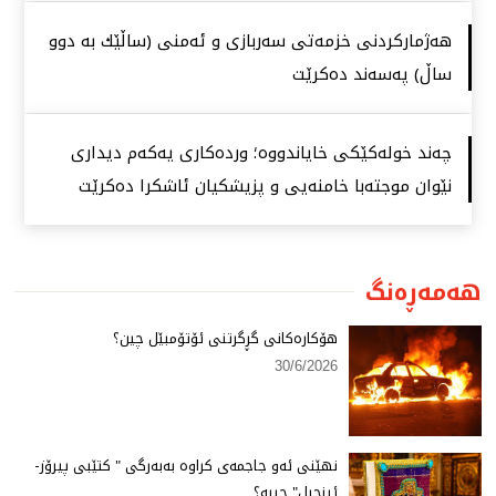
هەژماركردنی خزمەتی سەربازی و ئەمنی (ساڵێك بە دوو
ساڵ) پەسەند دەكرێت
چەند خولەكێكی خایاندووە؛ وردەكاری یەكەم دیداری
نێوان موجتەبا خامنەیی و پزیشكیان ئاشكرا دەكرێت
هەمەڕەنگ
هۆكارەكانی گڕگرتنی ئۆتۆمبێل چین؟
30/6/2026
نهێنی ئەو جاجمەی كراوە بەبەرگی " كتێبی پیرۆز-
ئینجیل" چییە؟