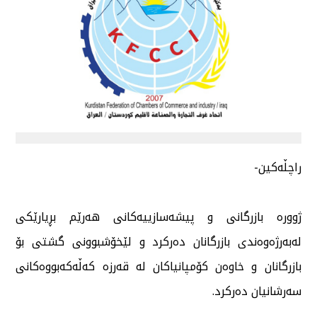
راچڵەكین-
ژوورە بازرگانی و پیشەسازییەكانی هەرێم بڕیارێكی
لەبەرژەوەندی بازرگانان دەركرد و لێخۆشبوونی گشتی بۆ
بازرگانان و خاوەن كۆمپانیاكان لە قەرزە كەڵەكەبووەكانی
سەرشانیان دەركرد.