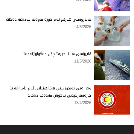
تەندروستی هەرێم ئەم جۆرە قاوەیە قەدەغە دەكات
4/6/2026
ڤایرۆسی هانتا چییە؟ چۆن دەگوازرێتەوە؟
11/5/2026
وەزارەتی تەندورستی بەكارهێنانی ئەم ئامرازانە بۆ
چارەسەركردنی نەخۆش قەدەغە دەكات
13/4/2026