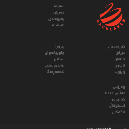
سەرەتا
دەربارە
پەیوەندی
ئەرشیف
کوردستان
بیروڕا
عيراق
چاوپێکەوتن
جیهان
ستایل
ئابوری
تەندروستی
ڕاپۆرت
هەمەڕەنگ
وەرزش
مەڵتی میدیا
کەلتوور
کشتوکاڵ
تاگەکان