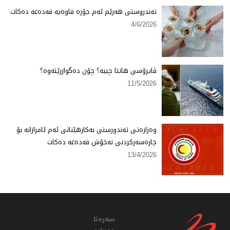
تەندروستی هەرێم ئەم جۆرە قاوەیە قەدەغە دەكات
4/6/2026
ڤایرۆسی هانتا چییە؟ چۆن دەگوازرێتەوە؟
11/5/2026
وەزارەتی تەندورستی بەكارهێنانی ئەم ئامرازانە بۆ
چارەسەركردنی نەخۆش قەدەغە دەكات
13/4/2026
سەرەتا