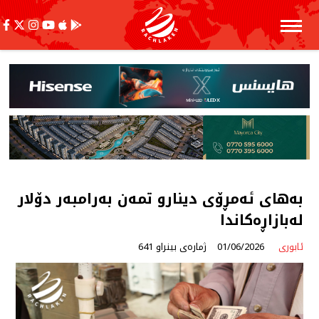
بەهای ئەمڕۆی دینارو تمەن بەرامبەر دۆلار
لەبازاڕەكاندا
ئابوری
01/06/2026
ژمارەی بینراو 641