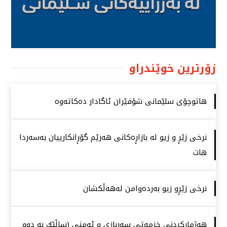
زۆرترین خوێندراو
هاتوچۆی سلێمانی شۆفێران ئاگادار دەكاتەوە
نرخی زێڕ و زیو لە بازاڕەكانی هەرێم گۆڕانكارییان بەسەردا
هات
نرخی زێڕو زیو بەردەوامن لەهەڵكشان
هەژماركردنی خزمەتی سەربازی و ئەمنی (ساڵێك بە دوو