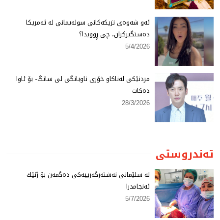
ئەو شەوەی نزیكەكانی سولەیمانی لە ئەمریكا
دەستگیركران، چی ڕوویدا؟
5/4/2026
مردنێكی لەناكاو خۆری ناوبانگی لی سانگ- بۆ ئاوا
دەكات
28/3/2026
تەندروستی
لە سلێمانی نەشتەرگەرییەكی دەگمەن بۆ ژنێك
ئەنجامدرا
5/7/2026