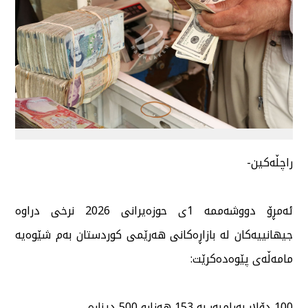
راچڵەكین-
ئەمڕۆ دووشەممە 1ی حوزەیرانی 2026 نرخی دراوە
جیهانییەكان لە بازاڕەكانی هەرێمی كوردستان بەم شێوەیە
مامەڵەی پێوەدەكرێت:
100 دۆلار بەرامبەر بە 153 هەزارو 500 دینارە