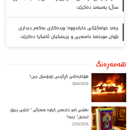
ساڵ) پەسەند دەكرێت
چەند خولەكێكی خایاندووە؛ وردەكاری یەكەم دیداری
نێوان موجتەبا خامنەیی و پزیشكیان ئاشكرا دەكرێت
هەمەڕەنگ
هۆكارەكانی گڕگرتنی ئۆتۆمبێل چین؟
30/6/2026
نهێنی ئەو جاجمەی كراوە بەبەرگی " كتێبی پیرۆز-
ئینجیل" چییە؟
22/6/2026