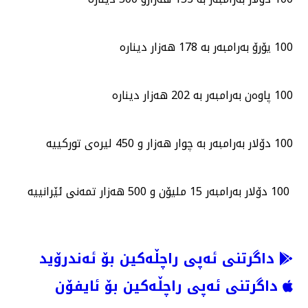
100 یۆرۆ بەرامبەر بە 178 هەزار دینارە
100 پاوەن بەرامبەر بە 202 هەزار دینارە
100 دۆلار بەرامبەر بە چوار هەزار و 450 لیرەی توركییە
100 دۆلار بەرامبەر 15 ملیۆن و 500 هەزار تمەنی ئێرانییە
داگرتنی ئەپی راچڵەکین بۆ ئەندرۆید
داگرتنی ئەپی راچڵەکین بۆ ئایفۆن