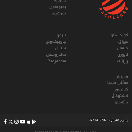
دەربارە
پەیوەندی
ئەرشیف
کوردستان
بیروڕا
عيراق
چاوپێکەوتن
جیهان
ستایل
ئابوری
تەندروستی
ڕاپۆرت
هەمەڕەنگ
وەرزش
مەڵتی میدیا
کەلتوور
کشتوکاڵ
تاگەکان
ژووری هەواڵ/ 07714327073
Designed and developed by AVESTA GROUP