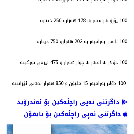
100 یۆرۆ بەرامبەر بە 178 هەزارو 250 دینارە
100 پاوەن بەرامبەر بە 202 هەزارو 750 دینارە
100 دۆلار بەرامبەر بە چوار هەزار و 475 لیرەی توركییە
100 دۆلار بەرامبەر 15 ملیۆن و 850 هەزار تمەنی ئێرانییە
داگرتنی ئەپی راچڵەکین بۆ ئەندرۆید
داگرتنی ئەپی راچڵەکین بۆ ئایفۆن