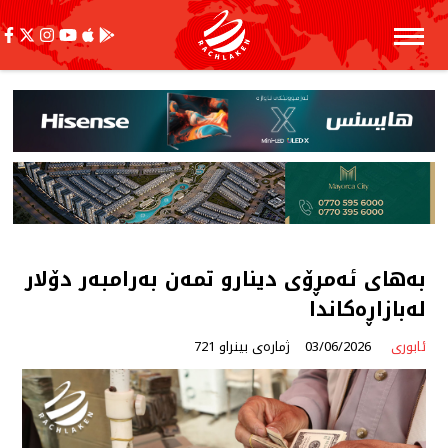
بەهای ئەمڕۆی دینارو تمەن بەرامبەر دۆلار
لەبازاڕەكاندا
ئابوری
03/06/2026
ژمارەی بینراو 721