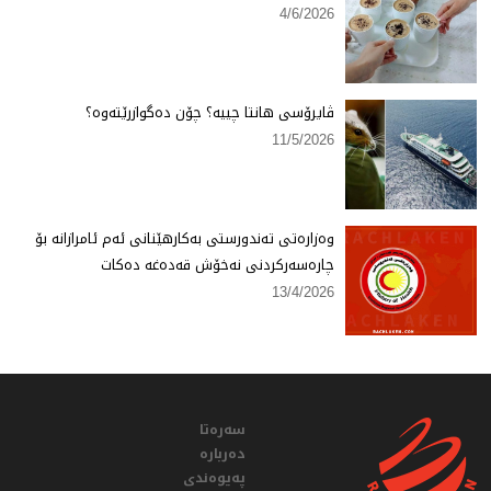
4/6/2026
ڤایرۆسی هانتا چییە؟ چۆن دەگوازرێتەوە؟
11/5/2026
وەزارەتی تەندورستی بەكارهێنانی ئەم ئامرازانە بۆ
چارەسەركردنی نەخۆش قەدەغە دەكات
13/4/2026
سەرەتا
دەربارە
پەیوەندی