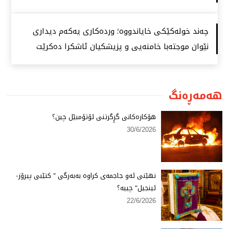
چەند خولەكێكی خایاندووە؛ وردەكاری یەكەم دیداری
نێوان موجتەبا خامنەیی و پزیشكیان ئاشكرا دەكرێت
هەمەڕەنگ
هۆكارەكانی گڕگرتنی ئۆتۆمبێل چین؟
30/6/2026
نهێنی ئەو جاجمەی كراوە بەبەرگی " كتێبی پیرۆز-
ئینجیل" چییە؟
22/6/2026