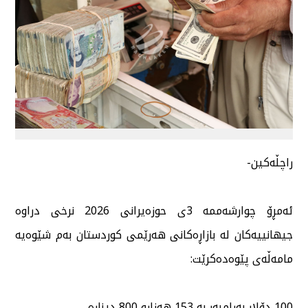
راچڵەكین-
ئەمڕۆ چوارشەممە 3ی حوزەیرانی 2026 نرخی دراوە
جیهانییەكان لە بازاڕەكانی هەرێمی كوردستان بەم شێوەیە
مامەڵەی پێوەدەكرێت:
100 دۆلار بەرامبەر بە 153 هەزارو 800 دینارە