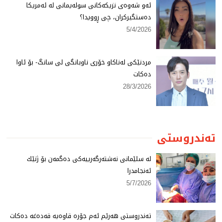
ئەو شەوەی نزیكەكانی سولەیمانی لە ئەمریكا
دەستگیركران، چی ڕوویدا؟
5/4/2026
مردنێكی لەناكاو خۆری ناوبانگی لی سانگ- بۆ ئاوا
دەكات
28/3/2026
تەندروستی
لە سلێمانی نەشتەرگەرییەكی دەگمەن بۆ ژنێك
ئەنجامدرا
5/7/2026
تەندروستی هەرێم ئەم جۆرە قاوەیە قەدەغە دەكات