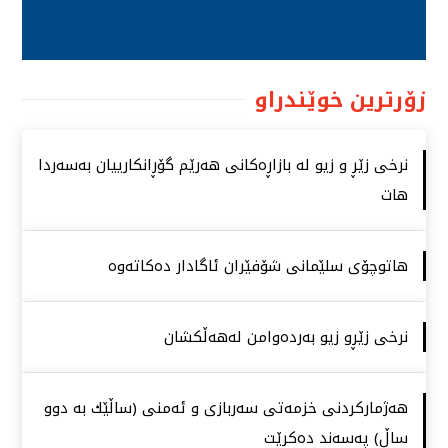
زۆرترین خوێندراو
نرخی زێڕ و زیو لە بازاڕەكانی هەرێم گۆڕانكارییان بەسەردا
هات
هاتوچۆی سلێمانی شۆفێران ئاگادار دەكاتەوە
نرخی زێڕو زیو بەردەوامن لەهەڵكشان
هەژماركردنی خزمەتی سەربازی و ئەمنی (ساڵێك بە دوو
ساڵ) پەسەند دەكرێت