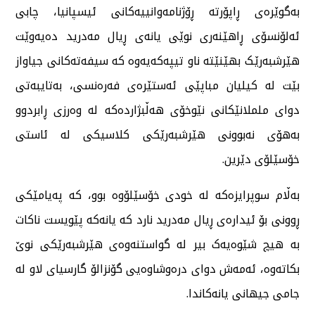
بەگوێرەی ڕاپۆرتە ڕۆژنامەوانییەکانی ئیسپانیا، چابی
ئەلۆنسۆی ڕاهێنەری نوێی یانەی ڕیال مەدرید دەیەوێت
هێرشبەرێک بهێنێتە ناو تیپەکەیەوە کە سیفەتەکانی جیاواز
بێت لە کیلیان مباپێی ئەستێرەی فەرەنسی، بەتایبەتی
دوای ململانێکانی نێوخۆی هەڵبژاردەکە لە وەرزی ڕابردوو
بەهۆی نەبوونی هێرشبەرێکی کلاسیکی لە ئاستی
خۆسێلۆی دێرین.
بەڵام سوپرایزەکە لە خودی خۆسێلۆوە بوو، کە پەیامێکی
ڕوونی بۆ ئیدارەی ڕیال مەدرید نارد کە یانەکە پێویست ناکات
بە هیچ شێوەیەک بیر لە گواستنەوەی هێرشبەرێکی نوێ
بکاتەوە، ئەمەش دوای درەوشاوەیی گۆنزالۆ گارسیای لاو لە
جامی جیهانی یانەکاندا.