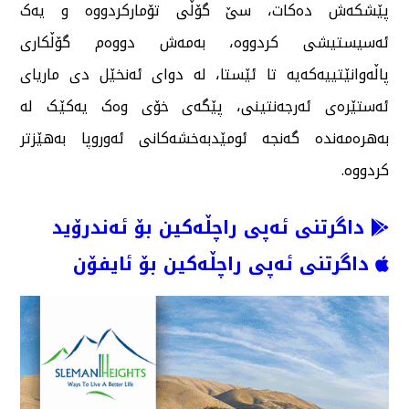
پێشکەش دەکات، سێ گۆڵی تۆمارکردووە و یەک
ئەسیستیشی کردووە، بەمەش دووەم گۆڵکاری
پاڵەوانێتییەکەیە تا ئێستا، لە دوای ئەنخێل دی ماریای
ئەستێرەی ئەرجەنتینی، پێگەی خۆی وەک یەکێک لە
بەهرەمەندە گەنجە ئومێدبەخشەکانی ئەوروپا بەهێزتر
کردووە.
داگرتنی ئەپی راچڵەکین بۆ ئەندرۆید
داگرتنی ئەپی راچڵەکین بۆ ئایفۆن