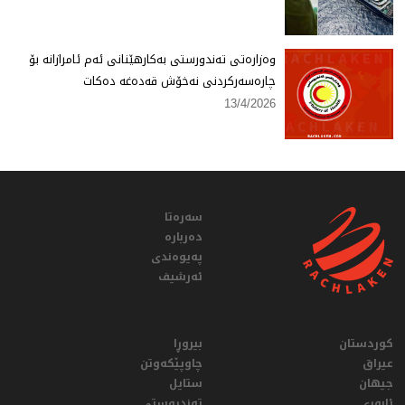
وەزارەتی تەندورستی بەكارهێنانی ئەم ئامرازانە بۆ
چارەسەركردنی نەخۆش قەدەغە دەكات
13/4/2026
سەرەتا
دەربارە
پەیوەندی
ئەرشیف
کوردستان
بیروڕا
عيراق
چاوپێکەوتن
جیهان
ستایل
ئابوری
تەندروستی