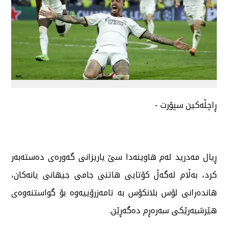
ڕاچڵەکین سپۆرت -
ڕیال مەدرید لەم هاوینەدا سێ یاریزانی گەورەی دەستەبەر
کرد، بەڵام لەگەڵ کۆتایی هاتنی جامی جیهانی یانەکان،
هاندەرانی لۆس بلانکۆس بە تامەزرۆییەوە بۆ گواستنەوەی
هێرشبەرێکی سەرەڕم دەگەڕێن.