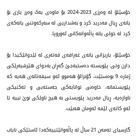
خۆسێلۆ لە وەرزی 2023-2024 بۆ ماوەی یەک وەرز یاری بۆ
یانەی ڕیال مەدرید کرد و بەشداریی لە سەرکەوتنی یانەکەی
کرد لە خولی یانە پاڵەوانەکانی ئەوروپا.
خۆسێلۆ، یاریزانی یانەی غەرافەی قەتەری لە لێدوانێکیدا بۆ
دازن وتی: پێویستە دەستبەجێ گەڕان بەدوای هێرشبەرێکی
ژمارە 9 بوەستێت، گۆنزالۆ هەموو ئەو سیفەتانەی هەیە کە
پێویستمانە، خاوەنی توانایەکی جەستەیی و تەکنیکی
ناوازەیە، ڕیال مەدرید پێویستی بە هیچ ناوێکی نوێ نییە تا
ئەو کاتەی ئێمە ئەومان هەبێت.
گارسیای تەمەن 21 ساڵ لە پاڵەوانێتییەکەدا ئاستێکی نایاب