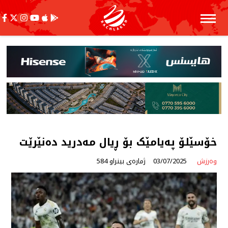
خۆسێلۆ پەیامێک بۆ ڕیال مەدرید دەنێرێت
وەرزش
03/07/2025
ژمارەی بینراو 584