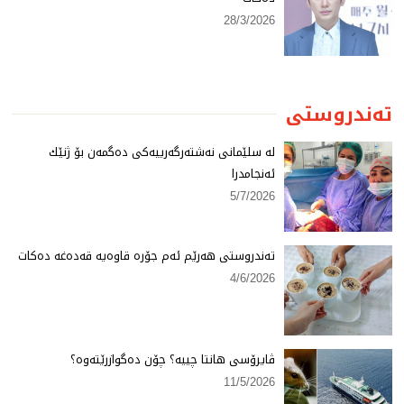
28/3/2026
تەندروستی
لە سلێمانی نەشتەرگەرییەكی دەگمەن بۆ ژنێك
ئەنجامدرا
5/7/2026
تەندروستی هەرێم ئەم جۆرە قاوەیە قەدەغە دەكات
4/6/2026
ڤایرۆسی هانتا چییە؟ چۆن دەگوازرێتەوە؟
11/5/2026