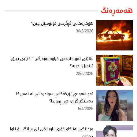
هەمەڕەنگ
هۆكارەكانی گڕگرتنی ئۆتۆمبێل چین؟
30/6/2026
نهێنی ئەو جاجمەی كراوە بەبەرگی " كتێبی پیرۆز-
ئینجیل" چییە؟
22/6/2026
ئەو شەوەی نزیكەكانی سولەیمانی لە ئەمریكا
دەستگیركران، چی ڕوویدا؟
5/4/2026
مردنێكی لەناكاو خۆری ناوبانگی لی سانگ- بۆ ئاوا
دەكات