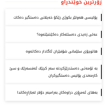
زۆرترین خوێندراو
پۆلیسی هەولێر بكوژی رێكۆ خەیلانی دەستگیر دەكات
عەلی زەیدی دەستلەكار دەكێشێتەوە؟
هاتوچۆی سلێمانی شۆفێران ئاگادار دەكاتەوە
بە تۆمەتی دەستدرێژكردنە سەر كچێك ئەفسەرێك و سێ
كارمەندی پۆلیس دەستگیركران
بەهای ئەمڕۆی دراوەكان بەرامبەر دۆلار لەبازاڕەكاندا