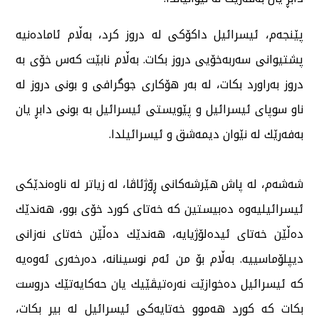
پێنجەم، ئیسرائیل داكۆكی لە دروز كرد، بەڵام ئامادەنیە
پشتیوانی سەربەخۆیی دروز بكات. بەڵام نابێت كەس خۆی بە
دروز بەراورد بكات، لە بەر هۆكاری جوگرافی و بونی دروز لە
ناو سوپای ئیسرائیل و پێویستی ئیسرائیل بە بونی دابڕ یان
بەفەرێك لە نێوان دیمەشق و ئیسرائیلدا.
شەشەم، لە پاش هێرشەكانی ڕۆژئاڤا، لە زیاتر لە ناوەندێكی
ئیسرائیلیەوە دەبیستین كە خەتای كورد خۆی بوو، هەندێك
دەڵێن خەتای ئیدەلۆژیایە، هەندێك دەڵێن خەتای نەزانی
دیپلۆماسییە. بەڵام بۆ من ئەم نوسینانە، دەرخەری ئەوەیە
كە ئیسرائیل دەخوازێت نەرەتیڤێیك یان حەكایەتێك دروست
بكات كە كورد هەموو خەتایەكی ئیسرائیل لە بیر بكات،