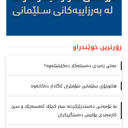
زۆرترین خوێندراو
عەلی زەیدی دەستلەكار دەكێشێتەوە؟
هاتوچۆی سلێمانی شۆفێران ئاگادار دەكاتەوە
بە تۆمەتی دەستدرێژكردنە سەر كچێك ئەفسەرێك و سێ
كارمەندی پۆلیس دەستگیركران