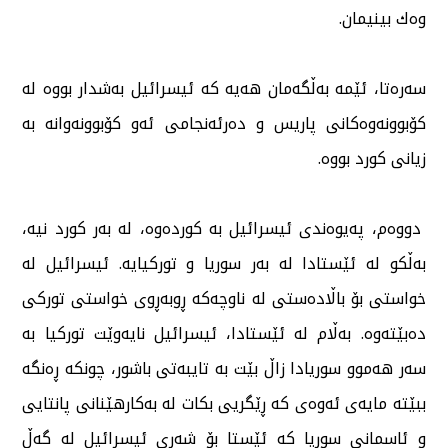
وەك بینیمان.
سەرەتا، ئێمە بەڵگەمان هەیە كە ئیسرائیل بەشدار بووە لە
كۆبوونەوەكانی پاریس و دەرئەنجامی ئەو كۆبوونەوانە بە
زیانی كورد بووە.
دووەم، پەیوەندی ئیسرائیل بە كوردەوە، لە بەر كورد نیە،
بەڵكو لە ئێستادا لە بەر سوریا و توركیایە. ئیسرائیل لە
خواستی بۆ باڵادەستی لە ناوچەكە ڕوبەڕوی خواستی توركی
دەبێتەوە. بەڵام لە ئێستادا، ئیسرائیل نایەوێت توركیا بە
سەر هەموو سوریادا زاڵ بێت بە تایبەتی باشور، چونكە ڕەنگە
ببێتە مایەی ئەوەی كە ڕێگریی بكات لە بەكارهێنانی پانتایی
و ئاسمانی سوریا كە ئێستا بۆ شەڕی ئیسرائیل لە گەڵ