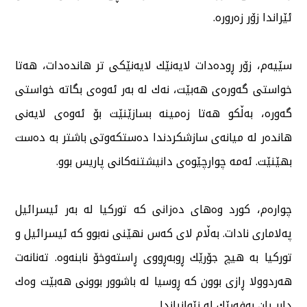
ئێراندا زۆر زەرورە.
سێیەم، زۆر ڕودەدات لایەنێك لایەنێكی تر هاندەدات، هەتا
خواستی گەورەی هەبێت، نەك لە بەر ئەوەی بگاتە خواستی
گەورە، بەڵكو هەتا زەمینە بسازێنێت بۆ ئەوەی لایەنی
هاندەر لە میانەی سازشكردندا دەستكەوتی باشتر بە دەست
بهێنێت. ئەمە چوارچێوەی دانیشتنەكانی پاریس بوو.
چوارەم، كورد وەهای دەزانی كە توركیا لە بەر ئیسرائیل
پەلاماری نادات. بەڵام لای كەس نهێنی نەبوو كە ئیسرائیل و
توركیا بە هیچ جۆرێك ڕوبەڕووی ڕاستەوخۆ نابنەوە. تەنانەت
هەردوولا ڕازی بوون كە ڕوسیا لە باشوور بوونی هەبێت وەك
دابڕ یان بەفەرێك لە نێوانیاندا.