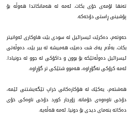
تەنها لۆمەی خۆی بكات. ئەمە لە هەمانكاتدا هەوڵە بۆ
پۆشینی ڕاستی دۆخەكە.
حەوتەم، دەكرێت ئیسرائیل لە سودی بێت هاوكاری ئەوانیتر
بكات. بەڵام یەك شت دەبێت هەمیشە لە بیر بێت. دەوڵەتی
ئیسرائیل دەوڵەتێكە بۆ بوون و داكۆكی لە جوو لە دونیادا.
ئەمە كرۆكی نەگۆڕاوە، هەموو شتێكی تر گۆڕاوە.
هەشتەم، یەكێك لە هۆكارەكانی خراپ تێگەیشتنی ئێمە،
دۆخی ناوەوەی خۆمانە. زۆرجار كورد دۆخی ناوەكی خۆی
دەكاتە بنەمای دیدی بۆ دونیا. ئەمە هەڵەیە.