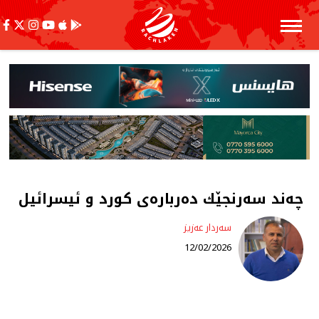
چەند سەرنجێك دەربارەی كورد و ئیسرائیل
سەردار عەزیز
12/02/2026