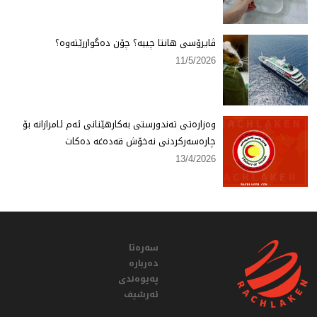
ڤایرۆسی هانتا چییە؟ چۆن دەگوازرێتەوە؟
11/5/2026
وەزارەتی تەندورستی بەكارهێنانی ئەم ئامرازانە بۆ
چارەسەركردنی نەخۆش قەدەغە دەكات
13/4/2026
سەرەتا
دەربارە
پەیوەندی
ئەرشیف