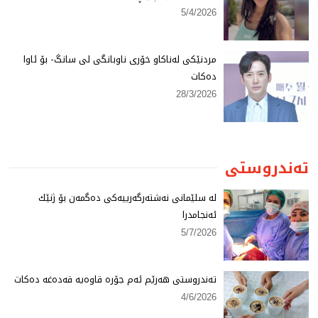
5/4/2026
مردنێكی لەناكاو خۆری ناوبانگی لی سانگ- بۆ ئاوا
دەكات
28/3/2026
تەندروستی
لە سلێمانی نەشتەرگەرییەكی دەگمەن بۆ ژنێك
ئەنجامدرا
5/7/2026
تەندروستی هەرێم ئەم جۆرە قاوەیە قەدەغە دەكات
4/6/2026