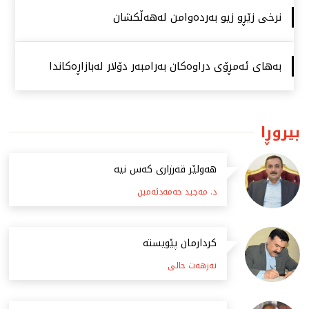
نرخی زێڕو زیو بەردەوامن لەهەڵكشان
بەهای ئەمڕۆی دراوەكان بەرامبەر دۆلار لەبازاڕەكاندا
بیروڕا
هەولێر قەرزاری کەس نیە
د. مەجید حەمەدئەمین
كردارمان پێویستە
نەزهەت حالی