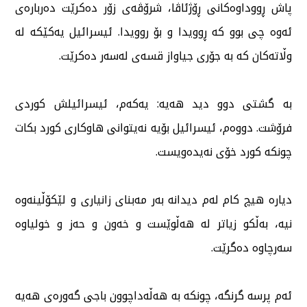
پاش ڕووداوەكانی ڕۆژئاڤا، شرۆڤەی زۆر دەكرێت دەربارەی
ئەوە چی بوو كە ڕوویدا و بۆ روویدا. ئیسرائیل یەكێكە لە
وڵاتەكان كە بە جۆری جیاواز قسەی لەسەر دەكرێت.
بە گشتی دوو دید هەیە: یەكەم، ئیسرائیلش كوردی
فرۆشت. دووەم، ئیسرائیل بۆیە نەیتوانی هاوكاری كورد بكات
چونكە كورد خۆی نەیدەویست.
دیارە هیچ كام لەم دیدانە بەر مەبنای زانیاری و لێكۆڵینەوە
نیە، بەڵكو زیاتر لە هەڵوێست و خەون و حەز و خولیاوە
سەرچاوە دەگرێت.
ئەم پرسە گرنگە، چونكە بە هەڵەداچوون باجی گەورەی هەیە