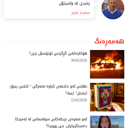
زەیدی لە واشنتۆن
سەردار عەزیز
هەمەڕەنگ
هۆكارەكانی گڕگرتنی ئۆتۆمبێل چین؟
30/6/2026
نهێنی ئەو جاجمەی كراوە بەبەرگی " كتێبی پیرۆز-
ئینجیل" چییە؟
22/6/2026
ئەو شەوەی نزیكەكانی سولەیمانی لە ئەمریكا
دەستگیركران، چی ڕوویدا؟