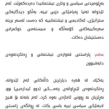
بەڕێوەبردنی سیاسی و وتاری نیشتمانیدا دەردەكەوێت. ئەم
لێدوانە تەنیا پەیامێكی حزبی نییە، بەڵكو دیدگایەكی
ستراتیژی، ئەكادیمی و نیشتمانییە كە دەست لەسەر برینە
سەرەكییەكانی كۆمەڵگە و سیستەمی حوكمرانی
دەستنیشان دەكات.
پاراستنی قەوارەی نیشتمانی و ڕەتكردنەوەی
یەكەم:
دابەشبوون
یەكێك لە هەرە دیارترین خاڵەكانی ئەم لێدوانە،
ڕەتكردنەوەی لێبڕاوانەی چەمـــــكی (دوو ئیدارەیی) بوو.
بەڕێزیان بە ڕوونی ئاماژەی بەوە كرد، ئەم بابەتە بۆ هیچ
لایەنێكی سیاسی نییە باسی بكات. لە ڕوانگەی زانستی