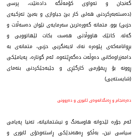
گەنجان و تەواوی كۆمەڵگە دادەنێت، پرسی
(دەستەبەركردنی هەلی كار بێ جیاوازی و بەبێ تەزكیەی
حزبی) بوو. متمانە گەورەترین سەرمایەی نێوان دەسەڵات و
گەلە. كاتێك هاووڵاتی هەست بكات لێهاتوویی و
بڕوانامەكەی پێوەرە نەك لایەنگریی حزبی، متمانەی بە
دامەزراوەكانی دەوڵەت دەگەڕێتەوە. ئەم گوتارە، پەیامێكی
ڕوونە بۆ ڕیفۆرمی كارگێڕی و جێبەجێكردنی بنەمای
(شایستەیی)
دەرەنجام و ڕەنگدانەوەی ئابوری و دەروونی
ئەم جۆرە لێدوانە هاوسەنگ و نیشتمانیانە، تەنیا پەیامی
سیاسی نین، بەڵكو ڕەهەندێكی ڕاستەوخۆی ئابوری و