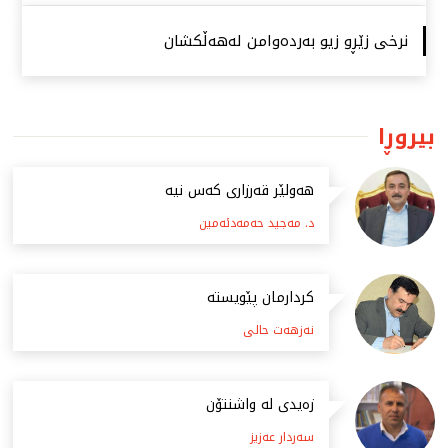
نرخی زێڕو زیو بەردەوامن لەهەڵكشان
بیروڕا
هەولێر قەرزاری کەس نیە
د. مەجید حەمەدئەمین
كردارمان پێویستە
نەزهەت حالی
زەیدی لە واشنتۆن
سەردار عەزیز