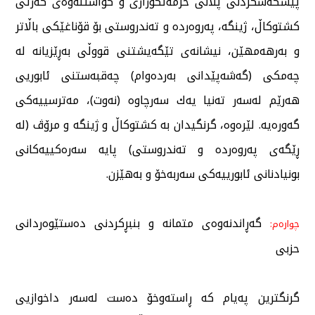
پێشكەشكردنی پلانی خزمەتگوزاری و گواستنەوەی كەرتی
كشتوكاڵ، ژینگە، پەروەردە و تەندروستی بۆ قۆناغێكی باڵاتر
و بەرهەمهێن، نیشانەی تێگەیشتنی قووڵی بەڕێزیانە لە
چەمكی (گەشەپێدانی بەردەوام) چەقبەستنی ئابوریی
هەرێم لەسەر تەنیا یەك سەرچاوە (نەوت)، مەترسییەكی
گەورەیە. لێرەوە، گرنگیدان بە كشتوكاڵ و ژینگە و مرۆڤ (لە
ڕێگەی پەروەردە و تەندروستی) پایە سەرەكییەكانی
بونیادنانی ئابورییەكی سەربەخۆ و بەهێزن.
گەڕاندنەوەی متمانە و بنبڕكردنی دەستێوەردانی
چوارەم:
حزبی
گرنگترین پەیام كە ڕاستەوخۆ دەست لەسەر داخوازیی