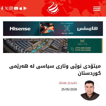
میتۆدی نوێی وتاری سیاسی لە هەرێمی
كوردستان
حەیدەر مەنتك
25/05/2026