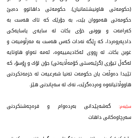
(حكومەتی هاونیشتمانیان). حكومەتی داهاتوو دەبێ
حكومەتی هەمووان بێت، بە جۆرێك كە تاك هەست بە
كەرامەت و بوونی خۆی بكات لە سایەی یاسایەكی
دادپەروەردا، كە ڕێگە نەدات كەس هەست بە مەزڵومیەت و
غوبن بكات. لە ڕووی ئەكادیمییەوە، ئەمە تەواو هاوتایە
لەگەڵ تیۆری (گرێبەستی كۆمەڵایەتی) جۆن لۆك و ڕۆسۆ، كە
تێیدا دەوڵەت یان حكومەت تەنیا شەرعیەت لە خزمەتكردنی
هاووڵاتیانەوە وەردەگرێت، نەك لە سەپاندنی هێز.
گەشەپێدانی بەردەوام و فرەچەشنكردنی
سێیەم:
سەرچاوەكانی داهات