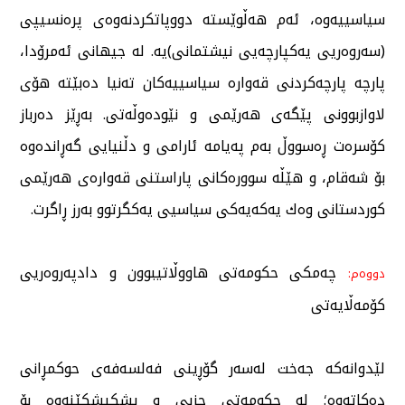
سیاسییەوە، ئەم هەڵوێستە دووپاتكردنەوەی پرەنسیپی
(سەروەریی یەكپارچەیی نیشتمانی)یە. لە جیهانی ئەمرۆدا،
پارچە پارچەكردنی قەوارە سیاسییەكان تەنیا دەبێتە هۆی
لاوازبوونی پێگەی هەرێمی و نێودەوڵەتی. بەڕێز دەرباز
كۆسرەت ڕەسووڵ بەم پەیامە ئارامی و دڵنیایی گەڕاندەوە
بۆ شەقام، و هێڵە سوورەكانی پاراستنی قەوارەی هەرێمی
كوردستانی وەك یەكەیەكی سیاسیی یەكگرتوو بەرز ڕاگرت.
چەمكی حكومەتی هاووڵاتیبوون و دادپەروەریی
دووەم:
كۆمەڵایەتی
لێدوانەكە جەخت لەسەر گۆڕینی فەلسەفەی حوكمڕانی
دەكاتەوە؛ لە حكومەتی حزبی و پشكپشكێنەوە بۆ