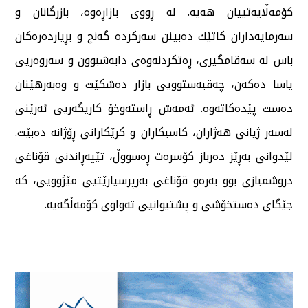
كۆمەڵایەتییان هەیە. لە ڕووی بازاڕەوە، بازرگانان و
سەرمایەداران كاتێك دەبینن سەركردە گەنج و بڕیاردەرەكان
باس لە سەقامگیری، ڕەتكردنەوەی دابەشبوون و سەروەریی
یاسا دەكەن، چەقبەستوویی بازار دەشكێت و وەبەرهێنان
دەست پێدەكاتەوە. ئەمەش ڕاستەوخۆ كاریگەریی ئەرێنی
لەسەر ژیانی هەژاران، كاسبكاران و كرێكارانی ڕۆژانە دەبێت.
لێدوانی بەڕێز دەرباز كۆسرەت ڕەسووڵ، تێپەڕاندنی قۆناغی
دروشمبازی بوو بەرەو قۆناغی بەرپرسیارێتیی مێژوویی، كە
جێگای دەستخۆشی و پشتیوانیی تەواوی كۆمەڵگەیە.