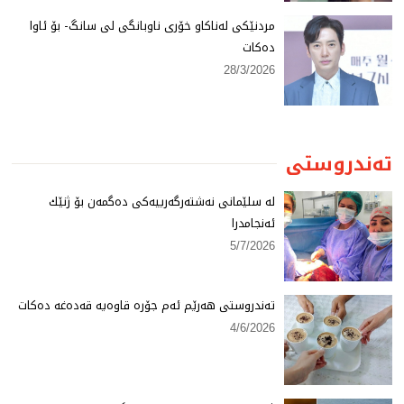
مردنێكی لەناكاو خۆری ناوبانگی لی سانگ- بۆ ئاوا
دەكات
28/3/2026
تەندروستی
لە سلێمانی نەشتەرگەرییەكی دەگمەن بۆ ژنێك
ئەنجامدرا
5/7/2026
تەندروستی هەرێم ئەم جۆرە قاوەیە قەدەغە دەكات
4/6/2026