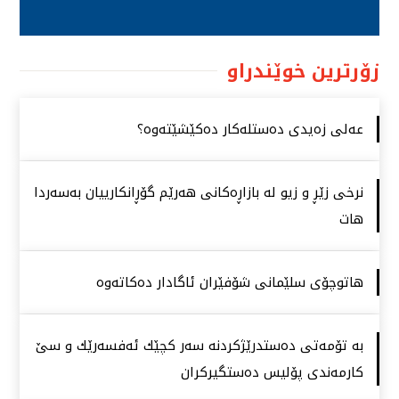
زۆرترین خوێندراو
عەلی زەیدی دەستلەكار دەكێشێتەوە؟
نرخی زێڕ و زیو لە بازاڕەكانی هەرێم گۆڕانكارییان بەسەردا
هات
هاتوچۆی سلێمانی شۆفێران ئاگادار دەكاتەوە
بە تۆمەتی دەستدرێژكردنە سەر كچێك ئەفسەرێك و سێ
كارمەندی پۆلیس دەستگیركران