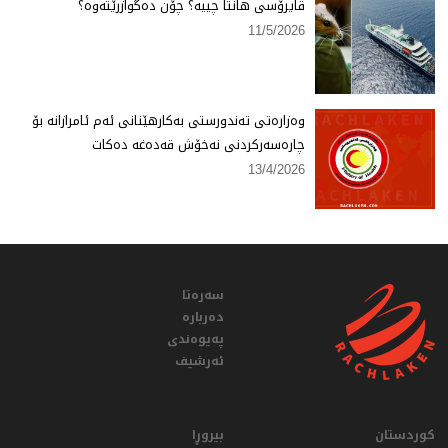
ڤایرۆسی هانتا چییە؟ چۆن دەگوازرێتەوە؟
11/5/2026
وەزارەتی تەندورستی بەكارهێنانی ئەم ئامرازانە بۆ
چارەسەركردنی نەخۆش قەدەغە دەكات
13/4/2026
سەرەتا
دەربارە
پەیوەندی
ئەرشیف
کوردستان
بیروڕا