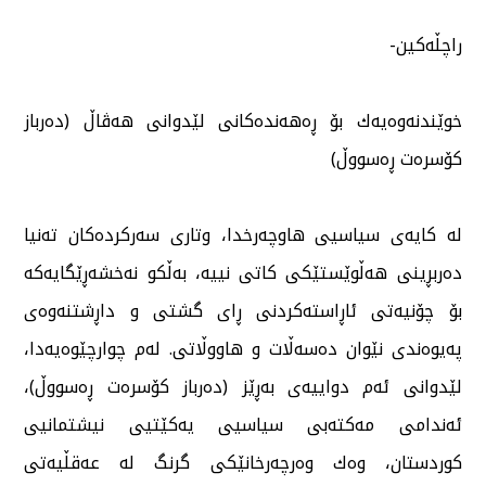
راچڵەكین-
خوێندنەوەیەك بۆ ڕەهەندەكانی لێدوانی هەڤاڵ (دەرباز
كۆسرەت ڕەسووڵ)
لە كایەی سیاسیی هاوچەرخدا، وتاری سەركردەكان تەنیا
دەربڕینی هەڵوێستێكی كاتی نییە، بەڵكو نەخشەڕێگایەكە
بۆ چۆنیەتی ئاڕاستەكردنی ڕای گشتی و داڕشتنەوەی
پەیوەندی نێوان دەسەڵات و هاووڵاتی. لەم چوارچێوەیەدا،
لێدوانی ئەم دواییەی بەڕێز (دەرباز كۆسرەت ڕەسووڵ)،
ئەندامی مەكتەبی سیاسیی یەكێتیی نیشتمانیی
كوردستان، وەك وەرچەرخانێكی گرنگ لە عەقڵیەتی