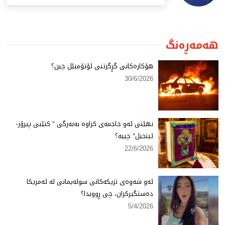
هەمەڕەنگ
هۆكارەكانی گڕگرتنی ئۆتۆمبێل چین؟
30/6/2026
نهێنی ئەو جاجمەی كراوە بەبەرگی " كتێبی پیرۆز-
ئینجیل" چییە؟
22/6/2026
ئەو شەوەی نزیكەكانی سولەیمانی لە ئەمریكا
دەستگیركران، چی ڕوویدا؟
5/4/2026