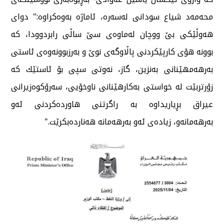
محەمەد شیاع سودانی لەسەرە، ئاماژە بەوەكراوە:" دوای
هەوڵێكی بێ ووچان لەماوەی سێ ساڵی رابردوودا، كە
بوونە هۆی كارپێكردنی پاڵاوگەی نوێ و بەرزبوونەوەی ئاستی
بەرهەمهێنانی بەنزین، گاز، نەوتی سپی بۆ ئاستێك كە
زۆرتربێت لە خواستی بەكارهێنانی ناوخۆیی، سەرۆكوەزیرانی
عیراق بڕیاریداوە بە راگرتنی هاوردەكردنی ئەو
بەرهەمانەو، زیادەی ئەو بەرهەمانە هەناردەبكرێت."