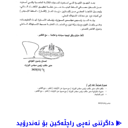
داگرتنی ئەپی راچڵەکین بۆ ئەندرۆید