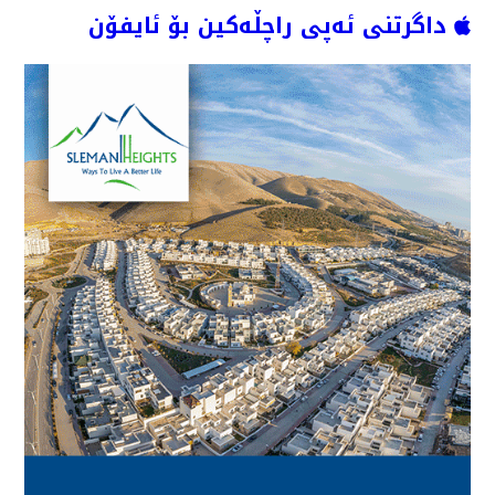
داگرتنی ئەپی راچڵەکین بۆ ئایفۆن