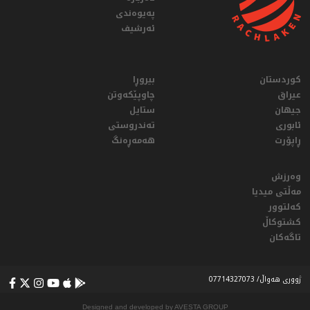
پەیوەندی
ئەرشیف
کوردستان
بیروڕا
عيراق
چاوپێکەوتن
جیهان
ستایل
ئابوری
تەندروستی
ڕاپۆرت
هەمەڕەنگ
وەرزش
مەڵتی میدیا
کەلتوور
کشتوکاڵ
تاگەکان
ژووری هەواڵ/ 07714327073
Designed and developed by AVESTA GROUP