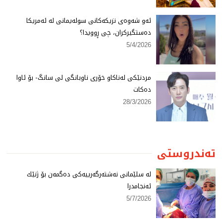
ئەو شەوەی نزیكەكانی سولەیمانی لە ئەمریكا
دەستگیركران، چی ڕوویدا؟
5/4/2026
مردنێكی لەناكاو خۆری ناوبانگی لی سانگ- بۆ ئاوا
دەكات
28/3/2026
تەندروستی
لە سلێمانی نەشتەرگەرییەكی دەگمەن بۆ ژنێك
ئەنجامدرا
5/7/2026