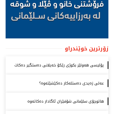
زۆرترین خوێندراو
پۆلیسی هەولێر بكوژی رێكۆ خەیلانی دەستگیر دەكات
عەلی زەیدی دەستلەكار دەكێشێتەوە؟
هاتوچۆی سلێمانی شۆفێران ئاگادار دەكاتەوە