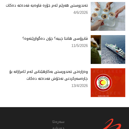
تەندروستی هەرێم ئەم جۆرە قاوەیە قەدەغە دەكات
4/6/2026
ڤایرۆسی هانتا چییە؟ چۆن دەگوازرێتەوە؟
11/5/2026
وەزارەتی تەندورستی بەكارهێنانی ئەم ئامرازانە بۆ
چارەسەركردنی نەخۆش قەدەغە دەكات
13/4/2026
سەرەتا
دەربارە