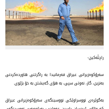
راچڵەكین-
سەرۆكوەزیرانی عیراق فەرمانیدا بە راگرتنی هاوردەكردنی
بەنزین، گاز، نەوتی سپی، بە هۆی گەیشتن بە خۆ بژێوی.
بەگوێرەی نووسراوێكی نووسینگەی سەرۆكوەزیرانی عیراق
كە واژۆی ئیحسان یاسین عەوادی- بەڕێوەبەری نووسینگەی