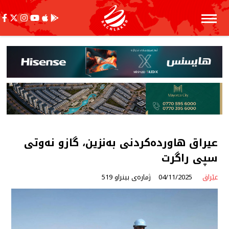
عیراق هاوردەكردنی بەنزین، گازو نەوتی
سپی راگرت
عێراق
04/11/2025
ژمارەی بینراو 519