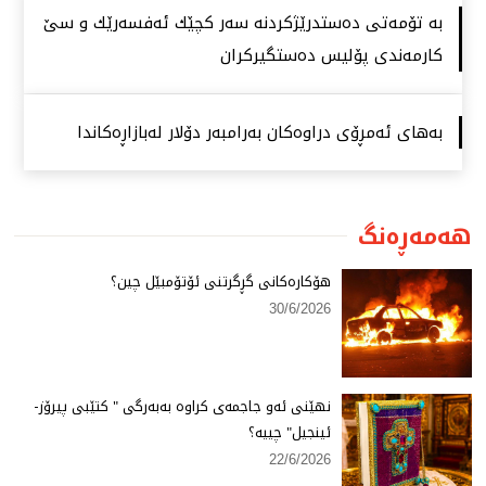
بە تۆمەتی دەستدرێژكردنە سەر كچێك ئەفسەرێك و سێ
كارمەندی پۆلیس دەستگیركران
بەهای ئەمڕۆی دراوەكان بەرامبەر دۆلار لەبازاڕەكاندا
هەمەڕەنگ
هۆكارەكانی گڕگرتنی ئۆتۆمبێل چین؟
30/6/2026
نهێنی ئەو جاجمەی كراوە بەبەرگی " كتێبی پیرۆز-
ئینجیل" چییە؟
22/6/2026