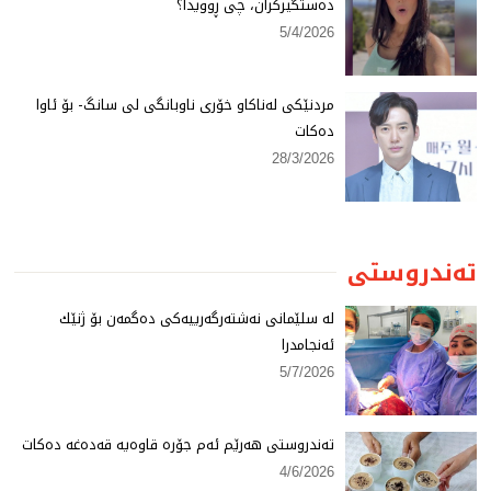
دەستگیركران، چی ڕوویدا؟
5/4/2026
مردنێكی لەناكاو خۆری ناوبانگی لی سانگ- بۆ ئاوا
دەكات
28/3/2026
تەندروستی
لە سلێمانی نەشتەرگەرییەكی دەگمەن بۆ ژنێك
ئەنجامدرا
5/7/2026
تەندروستی هەرێم ئەم جۆرە قاوەیە قەدەغە دەكات
4/6/2026