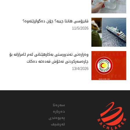
ڤایرۆسی هانتا چییە؟ چۆن دەگوازرێتەوە؟
11/5/2026
وەزارەتی تەندورستی بەكارهێنانی ئەم ئامرازانە بۆ
چارەسەركردنی نەخۆش قەدەغە دەكات
13/4/2026
سەرەتا
دەربارە
پەیوەندی
ئەرشیف