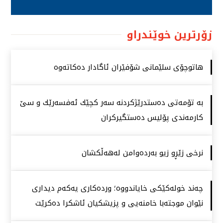
زۆرترین خوێندراو
هاتوچۆی سلێمانی شۆفێران ئاگادار دەكاتەوە
بە تۆمەتی دەستدرێژكردنە سەر كچێك ئەفسەرێك و سێ
كارمەندی پۆلیس دەستگیركران
نرخی زێڕو زیو بەردەوامن لەهەڵكشان
چەند خولەكێكی خایاندووە؛ وردەكاری یەكەم دیداری
نێوان موجتەبا خامنەیی و پزیشكیان ئاشكرا دەكرێت