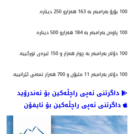
100 یۆرۆ بەرامبەر بە 163 هەزارو 250 دینارە.
100 پاوەن بەرامبەر بە 184 هەزارو 500 دینارە.
100 دۆلار بەرامبەر بە چوار هەزار و 150 لیرەی توركییە.
100 دۆلار بەرامبەر 11 ملیۆن و 700 هەزار تمەنی ئێرانییە.
داگرتنی ئەپی راچڵەکین بۆ ئەندرۆید
داگرتنی ئەپی راچڵەکین بۆ ئایفۆن