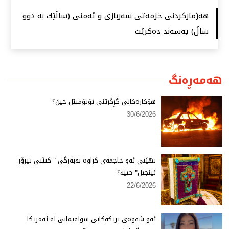
هەژماركردنی خزمەتی سەربازی و ئەمنی (ساڵێك بە دوو
ساڵ) پەسەند دەكرێت
هەمەڕەنگ
هۆكارەكانی گڕگرتنی ئۆتۆمبێل چین؟
30/6/2026
نهێنی ئەو جاجمەی كراوە بەبەرگی " كتێبی پیرۆز-
ئینجیل" چییە؟
22/6/2026
ئەو شەوەی نزیكەكانی سولەیمانی لە ئەمریكا