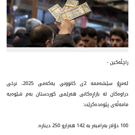
راچڵەكین -
ئەمڕۆ سێشەممە 2ی كانوونی یەكەمی 2025، نرخی
دراوەكان لە بازاڕەكانی هەرێمی كوردستان بەم شێوەیە
مامەڵەی پێوەدەكرێت:
100 دۆلار بەرامبەر بە 142 هەزارو 250 دینارە.