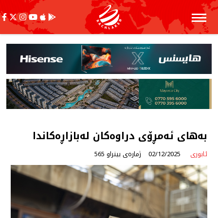
بەهای ئەمڕۆی دراوەكان لەبازاڕەكاندا
ئابوری
02/12/2025
ژمارەی بینراو 565