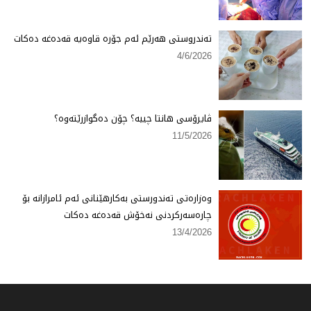
تەندروستی هەرێم ئەم جۆرە قاوەیە قەدەغە دەكات
4/6/2026
ڤایرۆسی هانتا چییە؟ چۆن دەگوازرێتەوە؟
11/5/2026
وەزارەتی تەندورستی بەكارهێنانی ئەم ئامرازانە بۆ
چارەسەركردنی نەخۆش قەدەغە دەكات
13/4/2026