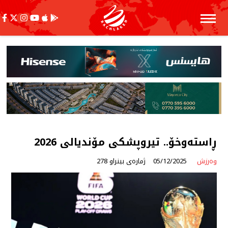
ڕاستەوخۆ.. تیروپشکی مۆندیالی 2026
وەرزش
05/12/2025
ژمارەی بینراو 278