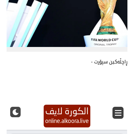
ڕاچڵەکین سپۆرت -