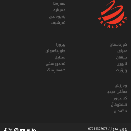
سەرەتا
دەربارە
پەیوەندی
ئەرشیف
کوردستان
بیروڕا
عيراق
چاوپێکەوتن
جیهان
ستایل
ئابوری
تەندروستی
ڕاپۆرت
هەمەڕەنگ
وەرزش
مەڵتی میدیا
کەلتوور
کشتوکاڵ
تاگەکان
ژووری هەواڵ/ 07714327073