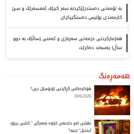
بە تۆمەتی دەستدرێژكردنە سەر كچێك ئەفسەرێك و سێ
كارمەندی پۆلیس دەستگیركران
هەژماركردنی خزمەتی سەربازی و ئەمنی (ساڵێك بە دوو
ساڵ) پەسەند دەكرێت
هەمەڕەنگ
هۆكارەكانی گڕگرتنی ئۆتۆمبێل چین؟
30/6/2026
نهێنی ئەو جاجمەی كراوە بەبەرگی " كتێبی پیرۆز-
ئینجیل" چییە؟