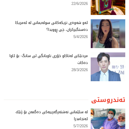
22/6/2026
ئەو شەوەی نزیكەكانی سولەیمانی لە ئەمریكا
دەستگیركران، چی ڕوویدا؟
5/4/2026
مردنێكی لەناكاو خۆری ناوبانگی لی سانگ- بۆ ئاوا
دەكات
28/3/2026
تەندروستی
لە سلێمانی نەشتەرگەرییەكی دەگمەن بۆ ژنێك
ئەنجامدرا
5/7/2026