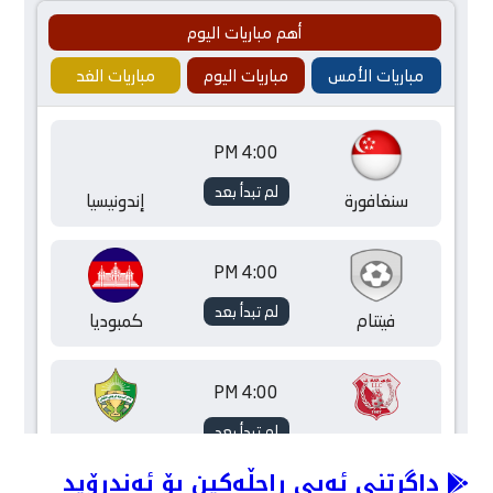
داگرتنی ئەپی راچڵەکین بۆ ئەندرۆید