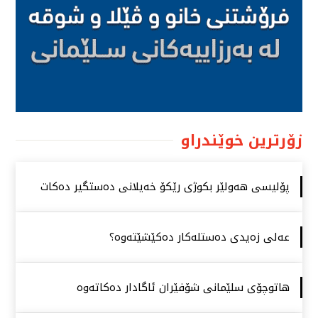
زۆرترین خوێندراو
پۆلیسی هەولێر بكوژی رێكۆ خەیلانی دەستگیر دەكات
عەلی زەیدی دەستلەكار دەكێشێتەوە؟
هاتوچۆی سلێمانی شۆفێران ئاگادار دەكاتەوە