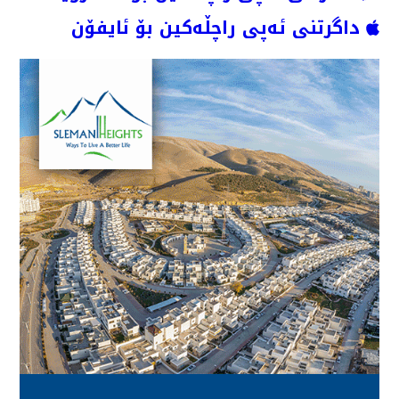
داگرتنی ئەپی راچڵەکین بۆ ئایفۆن