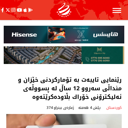
رێنمایی تایبەت بە تۆماركردنی خێزان و
منداڵی سەروو 12 ساڵ لە پسووڵەی
ئەلیكترۆنی خۆراك بڵاودەكرێتەوە
کوردستان
پێش 4 هەفتە
ژمارەی بینراو 374