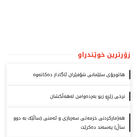
زۆرترین خوێندراو
هاتوچۆی سلێمانی شۆفێران ئاگادار دەكاتەوە
نرخی زێڕو زیو بەردەوامن لەهەڵكشان
هەژماركردنی خزمەتی سەربازی و ئەمنی (ساڵێك بە دوو
ساڵ) پەسەند دەكرێت