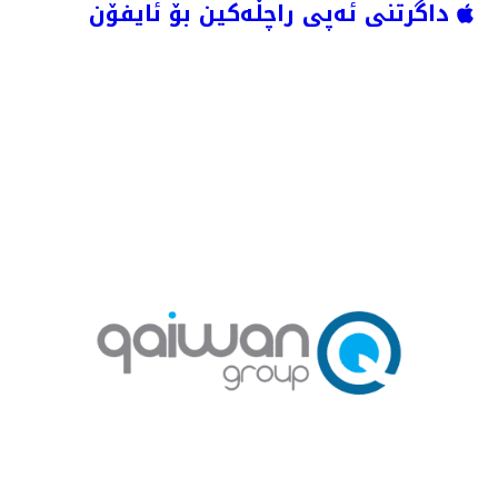
داگرتنی ئەپی راچڵەکین بۆ ئایفۆن