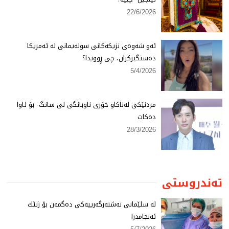
22/6/2026
ئەو شەوەی نزیكەكانی سولەیمانی لە ئەمریكا
دەستگیركران، چی ڕوویدا؟
5/4/2026
مردنێكی لەناكاو خۆری ناوبانگی لی سانگ- بۆ ئاوا
دەكات
28/3/2026
تەندروستی
لە سلێمانی نەشتەرگەرییەكی دەگمەن بۆ ژنێك
ئەنجامدرا