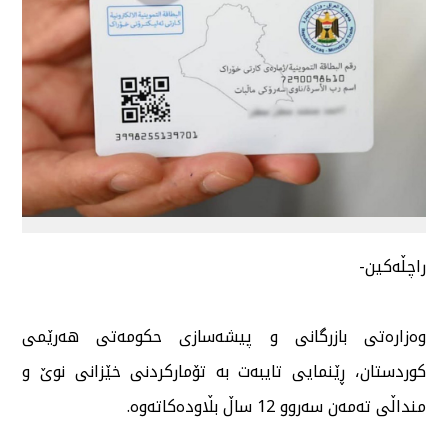
راچڵەكین-
وەزارەتی بازرگانی و پیشەسازی حكومەتی هەرێمی
كوردستان، ڕێنمایی تایبەت بە تۆماركردنی خێزانی نوێ و
منداڵی تەمەن سەروو 12 ساڵ بڵاودەكاتەوە.