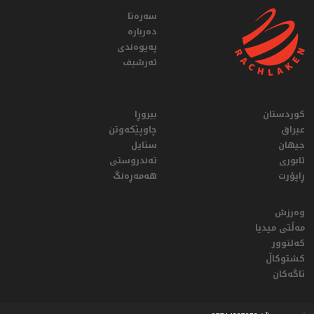
سەرەتا
دەربارە
پەیوەندی
ئەرشیف
کوردستان
بیروڕا
عيراق
چاوپێکەوتن
جیهان
ستایل
ئابوری
تەندروستی
ڕاپۆرت
هەمەڕەنگ
وەرزش
مەڵتی میدیا
کەلتوور
کشتوکاڵ
تاگەکان