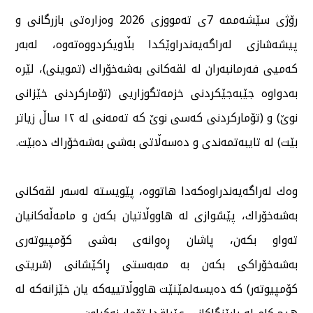
رۆژی سێشەممە 7ی تەمووزی 2026 وەزارەتی بازرگانی و
پیشەشازی لەراگەیەندراوێكدا بڵاویكردووەتەوە، لەبەر
كەمیی فەرمانبەران لە لقەكانی بەشەخۆراك (تموینی)، لێرە
بەدواوە جێبەجێكردنی خزمەتگوزاریی (تۆماركردنی خێزانی
نوێ) و (تۆماركردنی كەسی نوێ كە تەمەنی لە ١٢ ساڵ زیاتر
بێت) لە تایبەتمەندی و دەسەڵاتی بەشی بەشەخۆراك دەبێت.
وەك لەراگەیەندراوەكەدا هاتووە، پێویستە لەسەر لقەكانی
بەشەخۆراك، پێشوازی لە هاووڵاتیان بكەن و مامەڵەكانیان
تەواو بكەن، پاشان ڕەوانەی بەشی كۆمپیوتەری
بەشەخۆراكی بكەن بە مەبەستی ڕاكێشانی (شریتی
كۆمپیوتەر) كە دەیسەلمێنێت هاووڵاتییەكە یان خێزانەكە لە