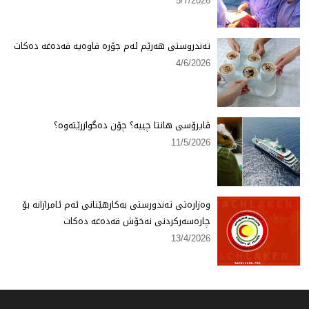
5/7/2026
تەندروستی هەرێم ئەم جۆرە قاوەیە قەدەغە دەكات
4/6/2026
ڤایرۆسی هانتا چییە؟ چۆن دەگوازرێتەوە؟
11/5/2026
وەزارەتی تەندورستی بەكارهێنانی ئەم ئامرازانە بۆ
چارەسەركردنی نەخۆش قەدەغە دەكات
13/4/2026