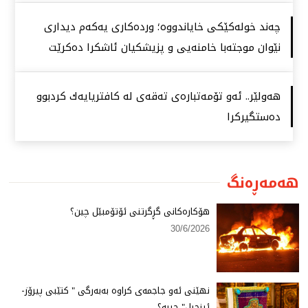
چەند خولەكێكی خایاندووە؛ وردەكاری یەكەم دیداری
نێوان موجتەبا خامنەیی و پزیشكیان ئاشكرا دەكرێت
هەولێر.. ئەو تۆمەتبارەی تەقەی لە كافتریایەك كردبوو
دەستگیركرا
هەمەڕەنگ
هۆكارەكانی گڕگرتنی ئۆتۆمبێل چین؟
30/6/2026
نهێنی ئەو جاجمەی كراوە بەبەرگی " كتێبی پیرۆز-
ئینجیل" چییە؟