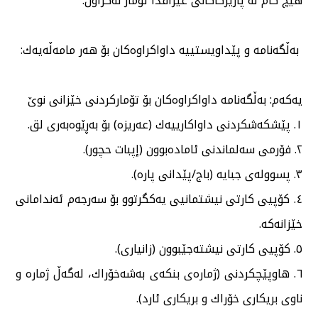
هیچ كام لە پارێزگاكانی عێراقدا تۆمار نەكراون.
بەڵگەنامە و پێداویستییە داواكراوەكان بۆ هەر مامەڵەیەك:
یەكەم: بەڵگەنامە داواكراوەكان بۆ تۆماركردنی خێزانی نوێ
١. پێشكەشكردنی داواكارییەك (عەریزە) بۆ بەڕێوەبەری لق.
٢. فۆرمی سەلماندنی ئامادەبوون (إپبات حچور).
٣. پسوولەی جبایە (باج/پێدانی پارە).
٤. كۆپیی كارتی نیشتمانیی یەكگرتوو بۆ سەرجەم ئەندامانی
خێزانەكە.
٥. كۆپیی كارتی نیشتەجێبوون (زانیاری).
٦. هاوپێچكردنی (ژمارەی بنكەی بەشەخۆراك، لەگەڵ ژمارە و
ناوی بریكاری خۆراك و بریكاری ئارد).