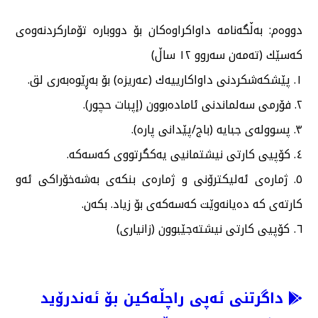
دووەم: بەڵگەنامە داواكراوەكان بۆ دووبارە تۆماركردنەوەی
كەسێك (تەمەن سەروو ١٢ ساڵ)
١. پێشكەشكردنی داواكارییەك (عەریزە) بۆ بەڕێوەبەری لق.
٢. فۆرمی سەلماندنی ئامادەبوون (إپبات حچور).
٣. پسوولەی جبایە (باج/پێدانی پارە).
٤. كۆپیی كارتی نیشتمانیی یەكگرتووی كەسەكە.
٥. ژمارەی ئەلیكترۆنی و ژمارەی بنكەی بەشەخۆراكی ئەو
كارتەی كە دەیانەوێت كەسەكەی بۆ زیاد. بكەن.
٦. كۆپیی كارتی نیشتەجێبوون (زانیاری)
داگرتنی ئەپی راچڵەکین بۆ ئەندرۆید