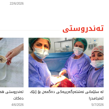
22/6/2026
تەندروستی
لە سلێمانی نەشتەرگەرییەكی دەگمەن بۆ ژنێك
تەندروستی هەر
ئەنجامدرا
دەكات
4/6/2026
5/7/2026