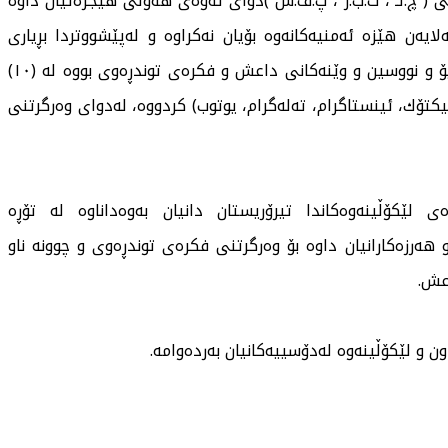
نی ( چ.ئـ ، ت.ب.ر ، پ.ف.س )دوای ئەوەی هەوڵی هیجرەتیان داوە
ایەن هێزە ئەمنیەكانەوە بۆیان نەكراوە و لەپێشووتردا بڕیاری
ئەوەیان داوە دەعوە بكەن و كاریان بڵاوكردنەوەی ڤیدیۆ و نووسین و وێنەكانی داعش و فكرەی توندڕەوی بووە لە (١٠)
كتۆك، ئینستاگرام، تەلەگرام، یوتوب) كردووە، لەدوای وەرگرتنی
لێكۆڵینەوەكاندا تیرۆریستان دانیان بەوەداناوە لە تۆڕە
هەرزەكارانیان داوە بۆ وەرگرتنی فكرەی توندڕەوی و چوونە ناو
عش.