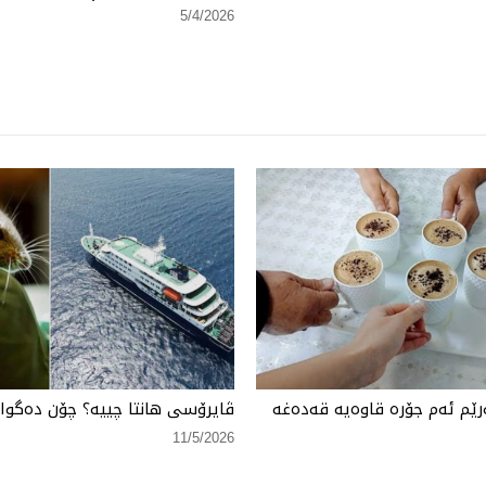
5/4/2026
ێم ئەم جۆرە قاوەیە قەدەغە
ڤایرۆسی هانتا چییە؟ چۆن دەگواز
11/5/2026