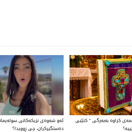
مەی كراوە بەبەرگی " كتێبی
ئەو شەوەی نزیكەكانی سولەیمانی
ییە؟
دەستگیركران، چی ڕوویدا؟