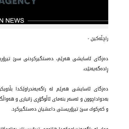
راچڵەكین -
دەزگای ئاسایشی هەرێم، دەستگیركردنی سێ تیرۆری
ڕادەگەیەنێت.
دەزگای ئاسایشی هەرێم لە راگەیەندراوێكدا بڵاویك
و كەركوك سێ تیرۆریستی داعشیان دەستگیركرد.