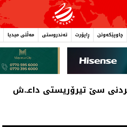
چاوپێکەوتن
ڕاپۆرت
تەندروستی
مەڵتی میدیا
دنی سێ تیرۆریستی داعـ.ش