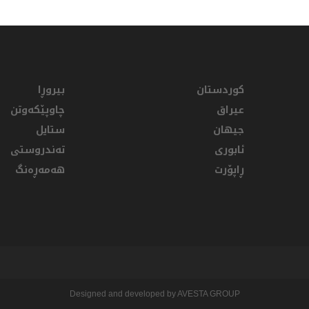
کوردستان
بیروڕا
عيراق
چاوپێکەوتن
جیهان
ستایل
ئابوری
تەندروستی
ڕاپۆرت
هەمەڕەنگ
Designed and developed by AVESTA GROUP