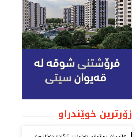
زۆرترین خوێندراو
هاتوچۆی سلێمانی شۆفێران ئاگادار دەكاتەوە