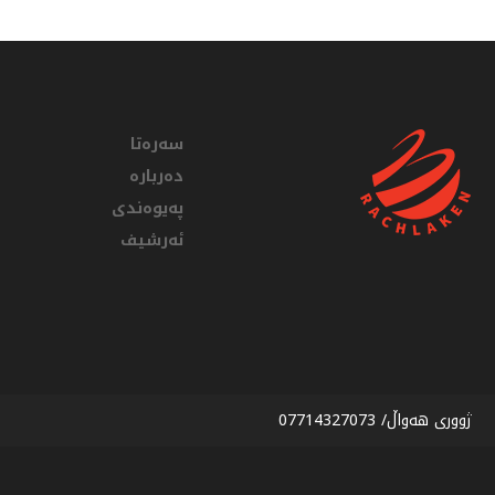
سەرەتا
دەربارە
پەیوەندی
ئەرشیف
ژووری هەواڵ/ 07714327073