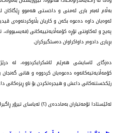
وەك لە راگەیەندراوەكەدا هاتووە، تیرۆریستان بەناوەكا
بەڵام لەبەر باری ئەمنی و داخستی هەموو ڕێگاكان لەل
پەیج و ئەكاونتی تۆڕە كۆمەڵایەتییەكانی (فەیسبووك، تی
بڕیاری دادوەر داواكراوان دەستگیركران.
دەزگای ئاسایشی هەرێم ئاشكرایكردووە، لە درێژەی 
كۆمەڵایەتیەكانەوە دەعوەیان كردووە و هانی گەنجان و 
رێكخستنەكانی داعش و هیجرەتكردن بۆ ناو ڕیزەكانی دا
لەئێستادا تۆمەتباران بەماددەی (٢) لەیاسای تیرۆر ڕاگیراون و لێكۆڵینەوە لەدۆسییەكانیان بەردەوامە.