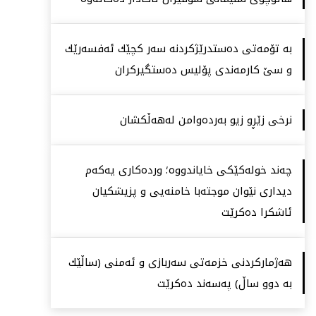
بە تۆمەتی دەستدرێژكردنە سەر كچێك ئەفسەرێك
و سێ كارمەندی پۆلیس دەستگیركران
نرخی زێڕو زیو بەردەوامن لەهەڵكشان
چەند خولەكێكی خایاندووە؛ وردەكاری یەكەم
دیداری نێوان موجتەبا خامنەیی و پزیشكیان
ئاشكرا دەكرێت
هەژماركردنی خزمەتی سەربازی و ئەمنی (ساڵێك
بە دوو ساڵ) پەسەند دەكرێت