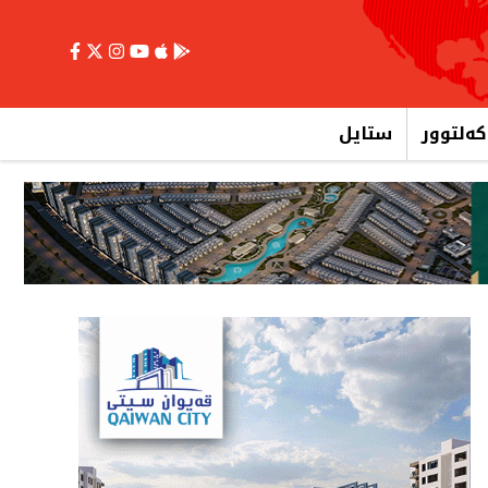
کەلتوور
ستایل