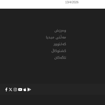
13/4/2026
وەرزش
مەڵتی میدیا
کەلتوور
کشتوکاڵ
تاگەکان