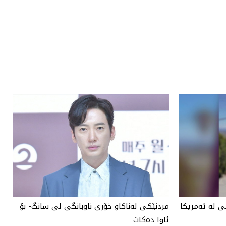
 لە ئەمریكا
مردنێكی لەناكاو خۆری ناوبانگی لی سانگ- بۆ
ئاوا دەكات