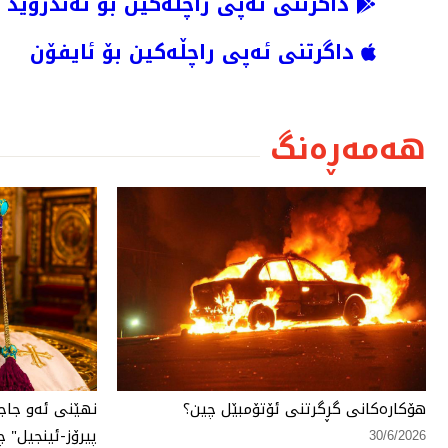
داگرتنی ئەپی راچڵەکین بۆ ئەندرۆید
داگرتنی ئەپی راچڵەکین بۆ ئایفۆن
هەمەڕەنگ
هۆكارەكانی گڕگرتنی ئۆتۆمبێل چین؟
نهێنی ئەو جاج
پیرۆز-ئینجیل" چ
30/6/2026