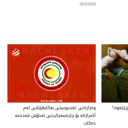
28/3/2026
رێتەوە؟
وەزارەتی تەندورستی بەكارهێنانی ئەم
ئامرازانە بۆ چارەسەركردنی نەخۆش قەدەغە
دەكات