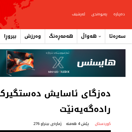
دەربارە
پەیوەندی
ئەرشیف
سەرەتا
هەواڵ
هەمەڕەنگ
وەرزش
بیروڕا
دەزگای ئاسایش دەستگیركر
رادەگەیەنێت
کوردستان
پێش 4 هەفتە
ژمارەی بینراو 276