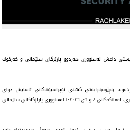
ستی داعش لەسنووری هەردوو پارێزگای سلێمانی و كەركوك
ردەوە، بەڕێوەبەرایەتی گشتی ئۆپراسیۆنەكانی ئاسایش دوای
بەدواداچوون و لەسەر بنەمای ئاڵوگۆڕی زانیاری و هەواڵگری، لەمانگەكانی ٤ و ٦ی ٢٠٢٦دا لەسنووری پارێزگاكانی سلێمانی