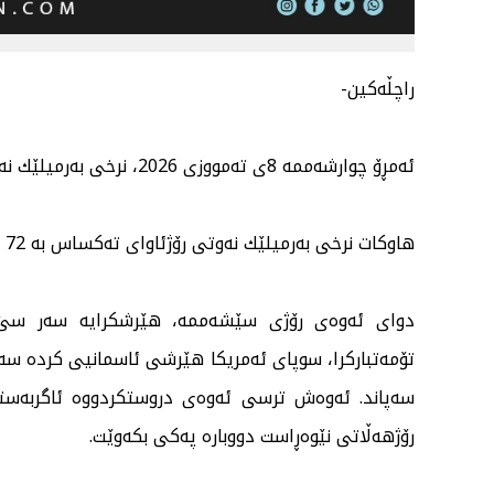
راچڵەكین-
ئەمڕۆ چوارشەممە 8ی تەمووزی 2026، نرخی بەرمیلێك نەوتی خاوی برێنت بە 76 دۆلار و 58 سەنت مامەڵەی پێودەكرێت.
هاوكات نرخی بەرمیلێك نەوتی رۆژئاوای تەكساس بە 72 دۆلار و 72 سەنت مامەڵەی پێوەدەكرێت.
دوای ئەوەی رۆژی سێشەممە، هێرشكرایە سەر سێ كە
تۆمەتباركرا، سوپای ئەمریكا هێرشی ئاسمانیی كردە سەر
سەپاند. ئەوەش ترسی ئەوەی دروستكردووە ئاگربەستی 
رۆژهەڵاتی نێوەڕاست دووبارە پەكی بكەوێت.