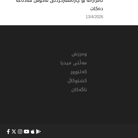
ئامرازانە بۆ چارەسەركردنی نەخۆش قەدەغە
دەكات
13/4/2026
وەرزش
مەڵتی میدیا
کەلتوور
کشتوکاڵ
تاگەکان