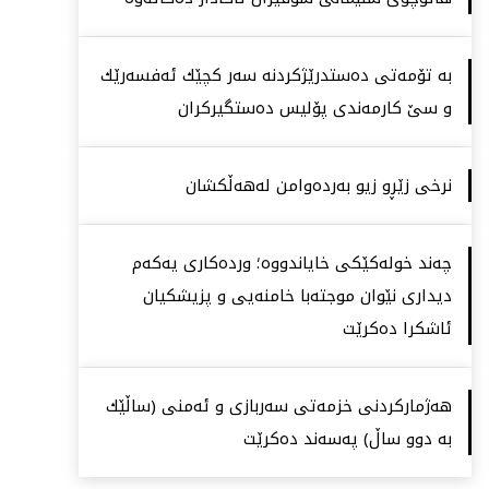
بە تۆمەتی دەستدرێژكردنە سەر كچێك ئەفسەرێك
و سێ كارمەندی پۆلیس دەستگیركران
نرخی زێڕو زیو بەردەوامن لەهەڵكشان
چەند خولەكێكی خایاندووە؛ وردەكاری یەكەم
دیداری نێوان موجتەبا خامنەیی و پزیشكیان
ئاشكرا دەكرێت
هەژماركردنی خزمەتی سەربازی و ئەمنی (ساڵێك
بە دوو ساڵ) پەسەند دەكرێت