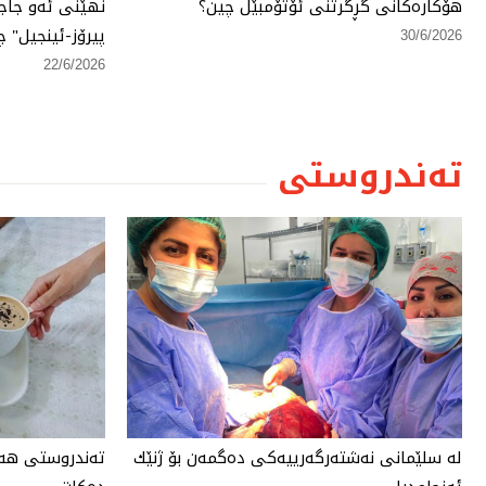
هۆكارەكانی گڕگرتنی ئۆتۆمبێل چین؟
نهێنی ئەو جاج
پیرۆز-ئینجیل" چ
30/6/2026
22/6/2026
تەندروستی
لە سلێمانی نەشتەرگەرییەكی دەگمەن بۆ ژنێك
تەندروستی هەر