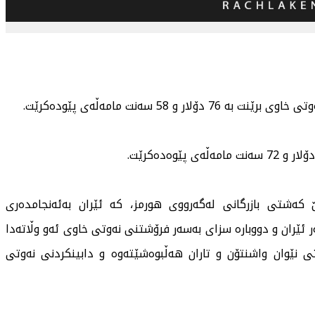
شتی بازرگانی لەگەرووی هورمز، كە ئێران بەئەنجامدەری
 ئێران و دووبارە سزای بەسەر فرۆشتنی نەوتی خاوی ئەو وڵاتەدا
نێوان واشنتۆن و تاران هەڵبوەشێتەوە و دابینكردنی نەوتی