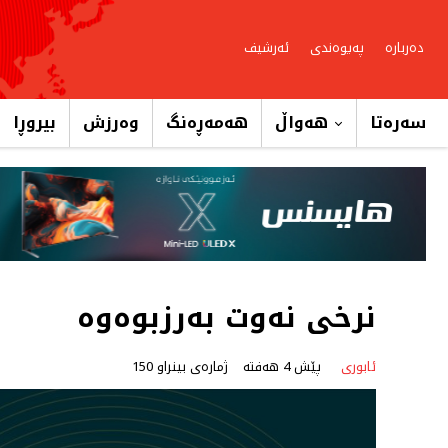
دەربارە
پەیوەندی
ئەرشیف
سەرەتا
هەواڵ
هەمەڕەنگ
وەرزش
بیروڕا
نرخی نەوت بەرزبوەوە
ئابوری
پێش 4 هەفتە
ژمارەی بینراو 150