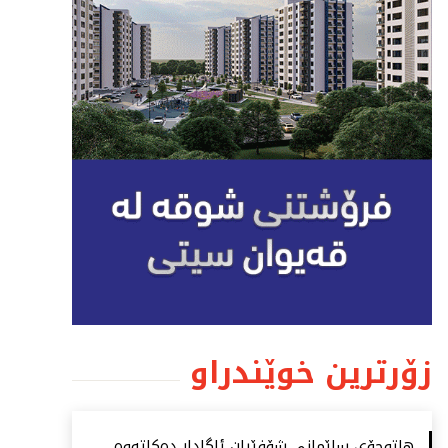
زۆرترین خوێندراو
هاتوچۆی سلێمانی شۆفێران ئاگادار دەكاتەوە