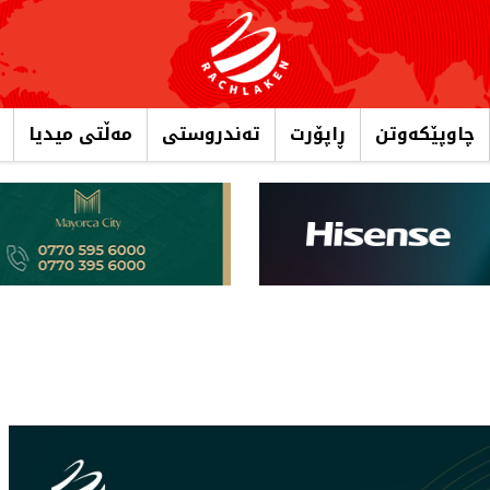
چاوپێکەوتن
ڕاپۆرت
تەندروستی
مەڵتی میدیا