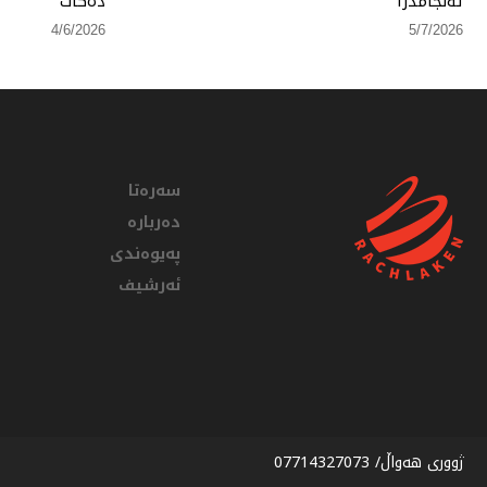
ئەنجامدرا
دەكات
4/6/2026
5/7/2026
سەرەتا
دەربارە
پەیوەندی
ئەرشیف
ژووری هەواڵ/ 07714327073