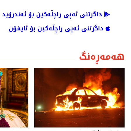
داگرتنی ئەپی راچڵەکین بۆ ئەندرۆید
داگرتنی ئەپی راچڵەکین بۆ ئایفۆن
هەمەڕەنگ