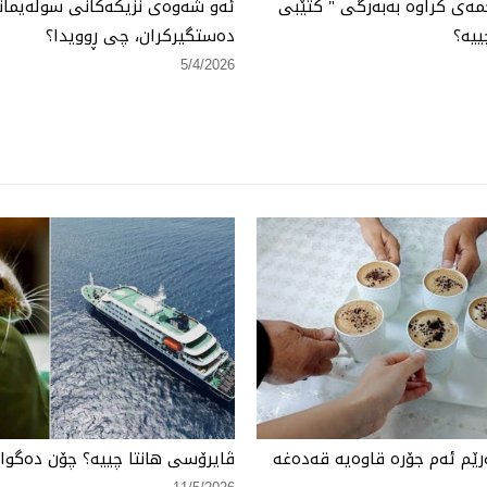
مەی كراوە بەبەرگی " كتێبی
ئەو شەوەی نزیكەكانی سولەیمانی
ییە؟
دەستگیركران، چی ڕوویدا؟
5/4/2026
ێم ئەم جۆرە قاوەیە قەدەغە
ڤایرۆسی هانتا چییە؟ چۆن دەگواز