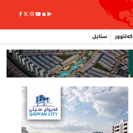
کەلتوور
ستایل