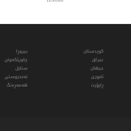
11/5/2026
کوردستان
بیروڕا
عيراق
چاوپێکەوتن
جیهان
ستایل
ئابوری
تەندروستی
ڕاپۆرت
هەمەڕەنگ