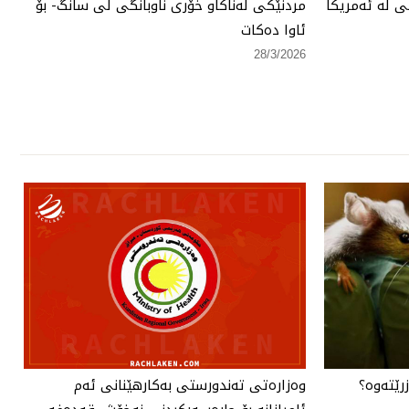
 لە ئەمریكا
مردنێكی لەناكاو خۆری ناوبانگی لی سانگ- بۆ
ئاوا دەكات
28/3/2026
رێتەوە؟
وەزارەتی تەندورستی بەكارهێنانی ئەم