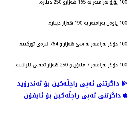
100 یۆرۆ بەرامبەر بە 165 هەزارو 250 دینارە.
100 پاوەن بەرامبەر بە 190 هەزار دینارە.
100 دۆلار بەرامبەر بە سێ هەزار و 764 لیرەی توركییە.
100 دۆلار بەرامبەر 7 ملیۆن و 250 هەزار تمەنی ئێرانییە.
داگرتنی ئەپی راچڵەکین بۆ ئەندرۆید
داگرتنی ئەپی راچڵەکین بۆ ئایفۆن