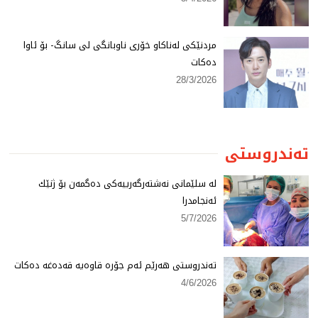
مردنێكی لەناكاو خۆری ناوبانگی لی سانگ- بۆ ئاوا
دەكات
28/3/2026
تەندروستی
لە سلێمانی نەشتەرگەرییەكی دەگمەن بۆ ژنێك
ئەنجامدرا
5/7/2026
تەندروستی هەرێم ئەم جۆرە قاوەیە قەدەغە دەكات
4/6/2026