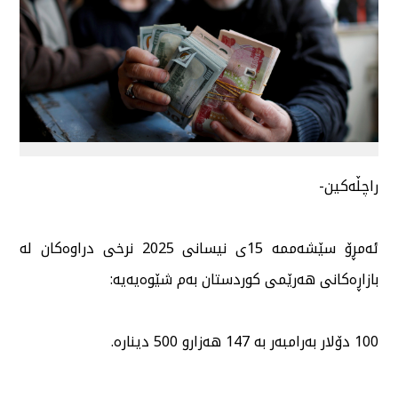
راچڵەكین-
ئەمڕۆ سێشەممە 15ی نیسانی 2025 نرخی دراوەكان لە
بازاڕەكانی هەرێمی كوردستان بەم شێوەیەیە:
100 دۆلار بەرامبەر بە 147 هەزارو 500 دینارە.