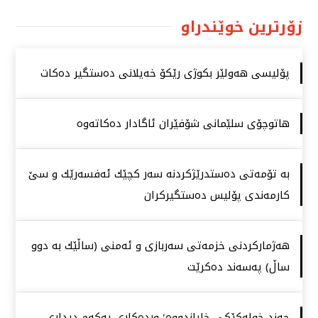
زۆرترین خوێندراو
پۆلیسی هەولێر بكوژی رێكۆ خەیلانی دەستگیر دەكات
هاتوچۆی سلێمانی شۆفێران ئاگادار دەكاتەوە
بە تۆمەتی دەستدرێژكردنە سەر كچێك ئەفسەرێك و سێ
كارمەندی پۆلیس دەستگیركران
هەژماركردنی خزمەتی سەربازی و ئەمنی (ساڵێك بە دوو
ساڵ) پەسەند دەكرێت
چەند خولەكێكی خایاندووە؛ وردەكاری یەكەم دیداری