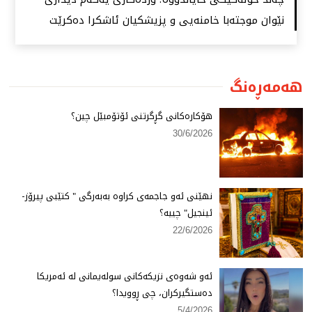
نێوان موجتەبا خامنەیی و پزیشكیان ئاشكرا دەكرێت
هەمەڕەنگ
هۆكارەكانی گڕگرتنی ئۆتۆمبێل چین؟
30/6/2026
نهێنی ئەو جاجمەی كراوە بەبەرگی " كتێبی پیرۆز-
ئینجیل" چییە؟
22/6/2026
ئەو شەوەی نزیكەكانی سولەیمانی لە ئەمریكا
دەستگیركران، چی ڕوویدا؟
5/4/2026