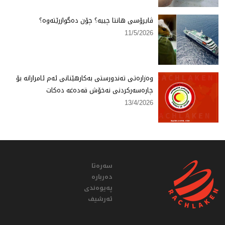
ڤایرۆسی هانتا چییە؟ چۆن دەگوازرێتەوە؟
11/5/2026
وەزارەتی تەندورستی بەكارهێنانی ئەم ئامرازانە بۆ
چارەسەركردنی نەخۆش قەدەغە دەكات
13/4/2026
سەرەتا
دەربارە
پەیوەندی
ئەرشیف