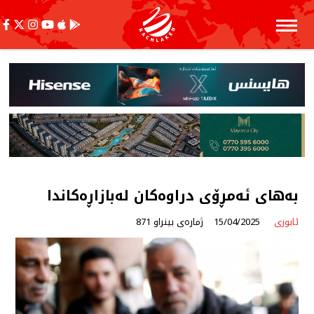
بەهاى ئەمڕۆی دراوەكان لەبازاڕەكاندا
ئابوری
15/04/2025
ژمارەی بینراو 871