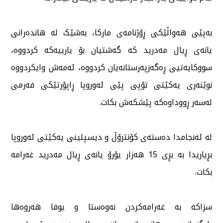
بەپێی هەواڵێکی ڕۆژنامەی مارکا، بەشێک لە هاندەرانی
یانەی ڕیال مەدرید کە گەشتیان بۆ یارییەکە کردووە،
سووکایەتیی ڕەگەزپەرستانەیان کردووە، ئەمەش وایکردووە
نوێنەری یەکێتی تۆپی پێی ئەوروپا ڕاپۆرتێکی فەرمی
لەسەر ڕووداوەکە پێشکەش بکات.
لە ئەنجامدا دەستەی کۆنترۆڵ و دیسپلینی یەکێتی ئەوروپا
بڕیاریدا بە بڕی 15 هەزار یۆرۆ یانەی ڕیال مەدرید غەرامە
بکات.
سزاکە بە غەرامەکردن نەوەستا و یوفا هەروەها