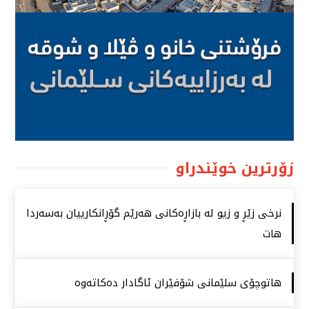
زۆرترین خوێندراو
نرخی زێڕ و زیو لە بازاڕەكانی هەرێم گۆڕانكارییان بەسەردا
هات
هاتوچۆی سلێمانی شۆفێران ئاگادار دەكاتەوە