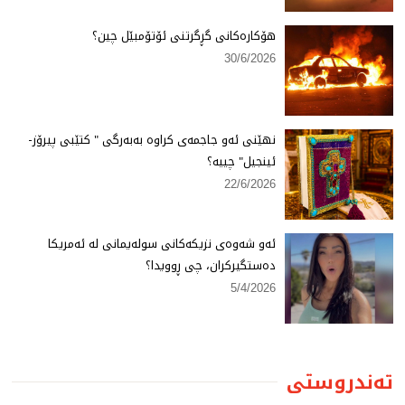
هۆكارەكانی گڕگرتنی ئۆتۆمبێل چین؟
30/6/2026
نهێنی ئەو جاجمەی كراوە بەبەرگی " كتێبی پیرۆز-
ئینجیل" چییە؟
22/6/2026
ئەو شەوەی نزیكەكانی سولەیمانی لە ئەمریكا
دەستگیركران، چی ڕوویدا؟
5/4/2026
تەندروستی